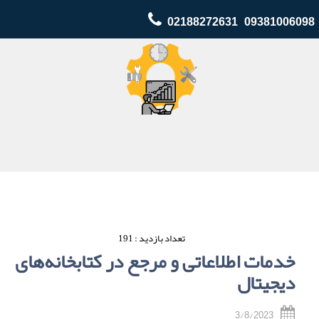
02188272631 09381006098
تعداد بازدید : 191
خدمات اطلاعاتی و مرجع در کتابخانه‌های
دیجیتال
3/8/2023