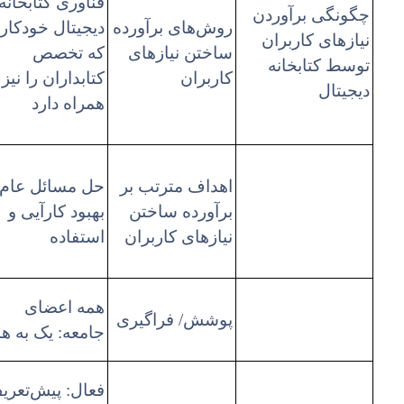
فناوری کتابخانه
چگونگی برآوردن
روش‌های برآورده
دیجیتال خودکار
نیازهای کاربران
ساختن نیازهای
که تخصص
توسط کتابخانه
کاربران
کتابداران را نیز 
دیجیتال
همراه دارد
اهداف مترتب بر
حل مسائل عام،
برآورده ساختن
بهبود کارآیی و
نیازهای کاربران
استفاده
همه اعضای
پوشش/ فراگیری
جامعه: یک به ه
فعال: پیش‌تعری