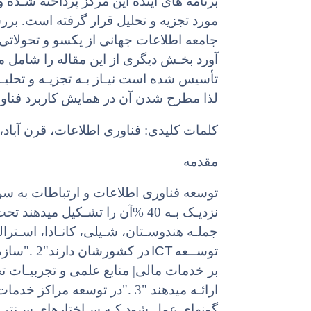
برنامه های آینده این مرکز پرداخته شـده 
مورد تجزیه و تحلیل قرار گرفته است. بررس
جامعه اطلاعات جهانی از یکسو و تحولاتی ک
آورد بخـش دیگری از این مقاله را شامل می
تأسیس شده است نیـاز بـه تجزیـه و تحلیـل
لذا مطرح شدن آن در همایش کاربرد فناو
کلمات کلیدی: فناوری اطلاعات، قرن آباد
مقدمه
توسعه فناوری اطلاعات و ارتباطات به سر
جملـه هندوسـتان، شـیلی، کانـادا، اسـترال
ICT
توســعه
در کشورشان دارند"2 ."سازمانهای بینالمللی مانند یونسکو، سازمان ملل و
بر خدمات مالی| منابع علمی و تجربیـات تج
ارائـه میدهند "3 ."در توسعه م
گونهای عمل شود کـه سـاختارهای سـنتی و