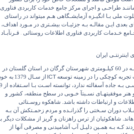
ه ماننـد طراحـی و اجرای مرکز جامع خدمات کاربردی فناوری
یلوت ملی بـا انگیـزه آزمایشـگاهی هـم میتواند در راستای
 بعدی ایـن مقالـه بـه جزئیـات بیشـتری در مـورد اهداف،
–
ز جـامع خـدمات کاربردی فناوری اطلاعات روستائی
قـرنآبـاد
اینترنتـی ایران
شاهکوه اولین روسـتای اینترنتـی ایـران کـه در 60 کیلـومتری شهرستان گرگان در استان گلستان در
ICT
تجربه کوچکی را در زمینه توسعه
از سـال 1379
به خود
دیده است. این روستا در حالی کـه دسترسـی بـه جاده آسفالته ندارد، توانسته 
و هنر موفقیتهـای نسـبتآ خـوبی در سطح منطقه، کشور و
طلاعات و ارتباطات داشته باشد. شاهکوه روسـتائی
ـلاب دوران سـختی را گذرانـده و مردم زحمـتکش آن بـه
ند. شاهکوئیان از ترس راهزنان و گریز از مشکلات دیگر بر
د کـه بـه همـین دلیـل آب آشامیدنی و مصرفی آنها از