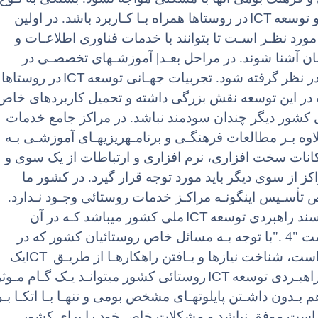
ICT
و توسعه
در روستاها همراه بـا کـاربرد باشد. در اولین
 مورد نظـر اسـت تا بتوانند با خدمات فناوری اطلاعـات و
یشان آشنا شوند. در مراحل بعـد| آموزشـهای تخصصـی در
ICT
در نظر گرفته شود. تجربیات جهـانی توسعه
در روستاها
ت در این توسعه نقش بزرگی داشته و تحمیل کاربردهای خاص
کشور دیگر چندان سودمند نباشد. در مراکز جامع خدمات
اوه بـر مطالعات فرهنگـی و برنامـهریزیهـای آموزشـی بـه
انات سخت افزاری، نرم افزاری و ارتباطات از یک سوی و
ز از سوی دیگر باید مورد توجه قرار گیرد. در کشور ما
 تأسـیس اینگونـه مراکـز خدمات روستائی وجـود نـدارد.
ICT
 سند راهبردی توسعه
ملی کشور میباشد کـه در آن
جایگاه شهر و روستا یکسان دیده شده است "4 ."با توجه بـه مسائل خاص روستائیان کشور که در
ICT
ست، شناخت نیازها و یـافتن راهکارهـا از طریـق
یک
ICT
راهبـردی توسعه
روستائی کشور میتوانـد یـک گـام مـوثر
 بـدون داشـتن پایلوتهـای مشخص بومی و تنهـا بـا اتکـا بـر
ن است موفق نباشد و مشکلات خاص خود را برای کشور