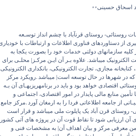
**
د اسحاق حسینی
ت روستائی- روستای قرنآباد با چشم انداز توسـعه
یری از دستاوردهای فناوری اطلاعات و ارتباطات با خودیاری
کلیه سازمانهای دولتی خدمات خود را بصورت یکجا به
 الکترونیک میباشد. علاوه بـر آن ایـن مرکـز| محلـی برای
تابخانه مجازی، تجارت الکترونیکی، بانکداری الکترونیکی
.
تی که در شهرها در حال توسعه است| میباشد
رویکرد مرکز
ائی اقتصادی خواهد بود و باید در برنامهریزیهـای آن بـه
 تأمین منابع مالی پایدار در امور اقتصادی، اجتماعی و
.
اتی از جامعه اطلاعاتی فردا را به ارمغان آورد
مرکز جامع
 روستای قرن آباد یک پایلوت ملی میباشد و قرار است
آن ارزیابی شود تا نقاط قوت آن در پروژه های آتی کشور
ن معرفی مرکز و بیان اهداف آن| به مشخصات فنی و