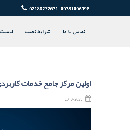
02188272631 09381006098
تماس با ما
شرایط نصب
لیست 
اولین مرکز جامع خدمات کاربردی
10/9/2023