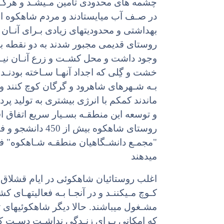
چشمه های محدودی تأمین مـیشـد و هرگـز 
در صـف آب میایستادند و مردم شاهکوه از
بهداشتی و محدودیتهای زیادی بـرای آنـان 
روستای قدیمی مجبور شدند به دو نقطه به
وجود داشت و محل کشـت و زرع آنـان نیـز ب
خشت و گِلی که اجداد آنهـا سـاخته بودنـد
بـه شـهرهای شاهرود و گرگان کوچ کنند و 
ماندند کمکم با انرژی بیشتری به تولید پ
و توسعه این منطقـه بسـیار سریع اتفاق ا
روستای شاهکوه بی
"مجمـع دانشـگاهیان منطقـه شـاهکوه" ف
میدهند
کـوچ مـیکننـد و در آنجـا بـه فعالیتهـای 
مشـغول میباشند. حالا دیگر شاهکوئیهای 
که امکانی بـرای زنـدگی نداشـت دسـت کش