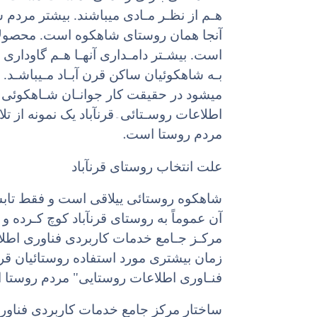
هـم از نظـر مـادی میباشند. بیشتر مردم س
آنجا همان روستای شاهکوه است. محصولات
است. بیشـتر دامـداری آنهـا هـم گاوداری 
بـه شاهکوئیان ساکن قرن آبـاد مـیباشـد. 
میشود در حقیقت کار جوانـان شـاهکوئی 
–
اطلاعات روسـتائی
قرنآباد یک نمونه از 
.
مردم روستا است
علت انتخاب روستای قرنآباد
شاهکوه روستائی ییلاقی است و فقط تابستا
آن عموماً به روستای قرنآباد کوچ کـرده و 
مرکـز جـامع خدمات کاربردی فناوری اطل
زمان بیشتری مورد استفاده روستائیان قر
فنـاوری اطلاعات روستایی" مردم روستا ای
ساختار مرکز جامع خدمات کاربردی فناور