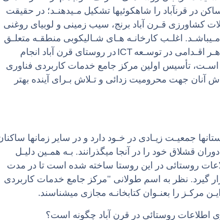
اکن در قرنآباد را شاهکوئیها تشکیل مـیدهنـد؛ در حقیقت
 کشاورزی قـرن آباد برنج، سیب زمینی و لوبیای روغنی
مـیباشـد. اغلـب کارخانـه هـای شـالیکوبی منطقـه متعلـق
ICT
هـر اقـدامی در توسـعه
در روستای قرن آباد انجام
اسـت، تأسیس اولین مرکز جامع خدمات کاربردی فناوری
تلاش آنان جهت محرومیت زدائی و تـلاش بـرای آینده بهتر
نها جمعیـت زیـادی در خـود دارد و در سایر زمانها ساکنان
دوران قشلاق خود را در آنجا میگذرانند. بـه همـین دلیـل
اعات روستائی در این روستا ساخته شده است تا در مدت
ار گیرد. نظر به اسم طولانی "مرکز جامع خدمات کاربردی
.
ـن مرکـز را بعنـوان کتابخانـه مجازی میشناسند
ی اطلاعات روستائی در قرن آباد چگونه است؟