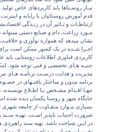
نیـاز روسـتاها باید کاربردهای خاص تولید 
قدم آموزش روستائیان با رایانه و اینترنت
ارتباطـات و تـاثیر آن در زنـدگی اقتصاد
مـورد زراعت، دام و صنایع دستی میتواند 
نشان میدهد که همواره نوآوری و خلاقیـ
اجـرا شـده در یک کشور ممکن است برای 
کاربردی فناوری اطلاعات روستایی باید عل
جنبـه هـای تخصصی و فنی توجه شود. امک
مدیریت و هدایت درسـت برنامـه هـای مراک
برنامه مدون و ساختار یافتـهای در خصـوص
تنهـا اقـدام مشـخص بـا اطـلاع نویسنده،
بسیاری مـوارد متفـاوت از جامعه شهری ا
ضرورت اجتناب ناپذیر اسـت. تهیـه سـند 
در ایـن شناخت باشد. تهیه سند راهبردی هم
تجربیـات جهـانی و مباحـث تئوریک ممک