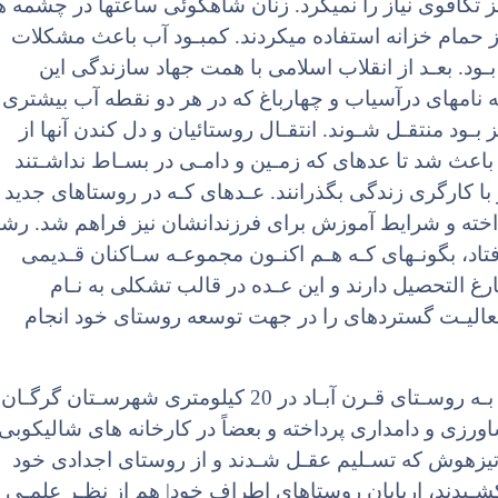
تکافوی نیاز را نمیکرد. زنان شاهکوئی ساعتها در چشمه ه
 حمام خزانه استفاده میکردند. کمبـود آب باعث مشکلات
بـود. بعـد از انقلاب اسلامی با همت جهاد سازندگی این
 نامهای درآسیاب و چهارباغ که در هر دو نقطه آب بیشتری
ـود منتقـل شـوند. انتقـال روستائیان و دل کندن آنها از
 باعث شد تا عدهای که زمـین و دامـی در بسـاط نداشـتند
با کارگری زندگی بگذرانند. عـدهای کـه در روستاهای جدید
رداخته و شرایط آموزش برای فرزندانشان نیز فراهم شد. رش
فتاد، بگونـهای کـه هـم اکنـون مجموعـه سـاکنان قـدیمی
ش از 450 دانشجو و فارغ التحصیل دارند و این عـده در قالب تشکلی به نـام
عالیـت گستردهای را در جهت توسعه روستای خود انجام
اغلب روستائیان شاهکوئی در ایام قشلاق بـه روسـتای قـرن آبـاد در 20 کیلومتری شهرسـتان گرگـان
کشاورزی و دامداری پرداخته و بعضاً در کارخانه های شالیکوبی
تیزهوش که تسـلیم عقـل شـدند و از روستای اجدادی خود
ـیدند، اربابان روستاهای اطراف خود| هم از نظـر علمـی 