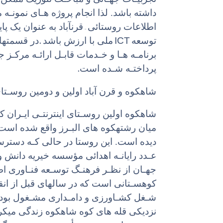
داشته باشد. لذا انجام پروژه هـای نمونـ
–
اطلاعات روستائی
قرنآباد به عنوان یک پا
.
ICT
توسعه
ملی با ارزش باشد
در قسمتهای
برنامـه هـا و خـدمات قابـل ارائـه مرکـ
.
پرداختـه شـده است
شاهکوه و قرن آباد اولین و دومین روسـتای 
میان رشتهکوه های البـرز واقع شده است 
عـدد رایانـه اهدائی مؤسسه خیریه دانش 
جهـان از نظـر فرهنـگ توسـعه فنـاوری ا
کوهسـتانی است که در سالهای قبل از انق
شـغل کشـاورزی و دامـداری مشـغول بودها
نزدیکی قله های کوه شاهکوه زندگی میکردن