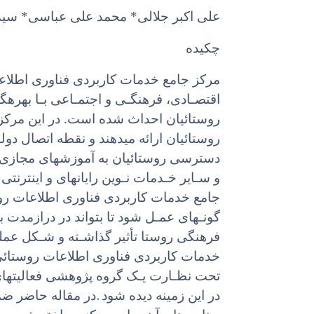
علی اکبر جلالی* محمد علی عباسی* سی
چکیده
مرکز جامع خدمات کاربردی فناوری اطلاعا
اقتصـادی، فرهنگـی و اجتمـاعی بـا بهرهگ
روستائیان احداث شده است. در این مرکز 
روستائیان ارائه میدهند و نقطه اتصال دولت
دسترسی روستائیان به آموزشهای مجازی، ک
و سـایر خـدمات نـوین رایانهای و اینترن
جامع خدمات کاربردی فناوری اطلاعات روست
گونـهای عمـل شود تا بتواند در درازمدت با
فرهنگی روستا تأثیر گذاشـته و شـکل عملیـ
خدمات کاربردی فناوری اطلاعات روستائی-
تحت نظـارت یـک گروه پژوهشی فعالیتهای 
.
در این زمینه دیده شود
در مقاله حاضر ضم