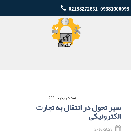
02188272631 09381006098
تعداد بازدید : 293
سیر تحول در انتقال به تجارت
الکترونیکی
2/16/2023