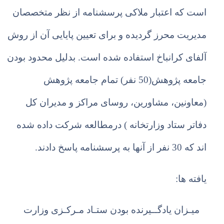
است که اعتبار ملاکی پرسشنامه از نظر متخصصان
مدیریت محرز گردیده و برای تعیین پایایی آن از روش
آلفای کرانباخ استفاده شده است. بدلیل محدود بودن
جامعه پژوهش(50 نفر) تمام جامعه پژوهش
(معاونین، مشاورین، روسای مراکز و مدیران کل
دفاتر ستاد وزارتخانه ) درمطالعه شرکت داده شده
اند که 30 نفر از آنها به پرسشنامه پاسخ دادند.
یافته ها:
می
ـ
زان یادگ
ــ
یرنده بودن ست
ـ
اد م
ـ
رک
ـ
زی وزارت