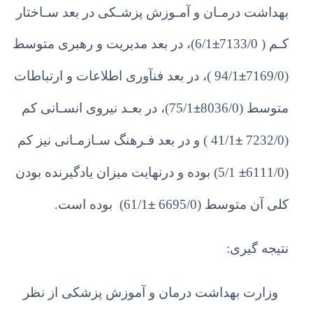
بهداشت درم
ـ
ان و آم
ـ
وزش پزش
ـ
کی در بعد س
ـ
اختار
±
ک
ـ
م ( 7133/0
6/1)، در بعد مدیریت و رهبری متوسط
±
(7169/0
94/1 )، در بعد فنآوری اطلاعات و ارتباطات
±
متوسط (8036/0
75/1)، در بع
ـ
د نیروی انس
ـ
انی کم
±
(7232/0
41/1 ) و در بعد ف
ـ
رهنگ س
ـ
ازم
ـ
انی نیز کم
±
(6111/0
5/1) بوده و درنهایت میزان یادگیرنده بودن
±
کلی آن متوسط (6695/0
61/1) بوده است.
نتیجه گیری:
وزارت بهداشت درمان و آموزش پزشکی از نظر