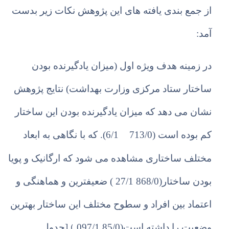
از جمع بندی یافته های این پژوهش نکات زیر بدست
آمد:
در
زمینه
هدف ویژه اول (میزان یادگیرنده بودن
ساختار ستاد مرکزی وزارت بهداشت)
نتایج
پژوهش
نشان می دهد که
میزان یادگیرنده
بودن این ساختار
کم بوده است (713/0
6/1). که با نگاهی به ابعاد
مختلف ساختاری مشاهده می شود که ارگانیک و پویا
بودن ساختار(868/0 27/1 ) ضعیفترین و هماهنگی و
اعتماد بین افراد و سطوح مختلف این ساختار بهترین
(
وضعیت را داشته است(85/0 097/1
[جدول