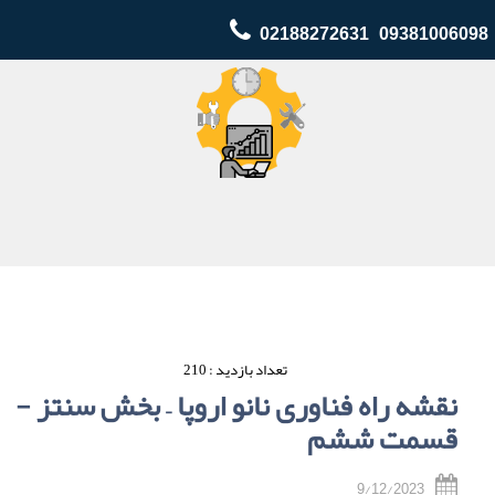
02188272631 09381006098
تعداد بازدید : 210
نقشه راه فناوری نانو اروپا – بخش سنتز -
قسمت ششم
9/12/2023