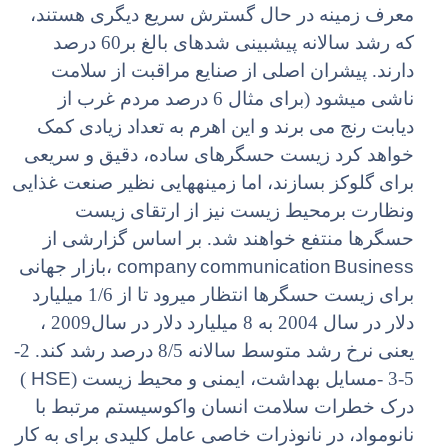
معرف زمینه در حال گسترش سریع دیگری هستند،
که رشد سالانه پیشبینی شدهای بالغ بر60 درصد
دارند. پیشران اصلی از صنایع مراقبت از سلامت
ناشی میشود (برای مثال 6 درصد مردم غرب از
دیابت رنج می برند و این اهرم به تعداد زیادی کمک
خواهد کرد زیست حسگرهای ساده، دقیق و سریعی
برای گلوکز بسازند، اما زمینههایی نظیر صنعت غذایی
ونظارت برمحیط زیست نیز از ارتقای زیست
حسگرها منتفع خواهند شد. بر اساس گزارشی از
company communication Business
،بازار جهانی
برای زیست حسگرها انتظار میرود تا از 1/6 میلیارد
دلار در سال 2004 به 8 میلیارد دلار در سال2009 ،
یعنی نرخ رشد متوسط سالانه 8/5 درصد رشد کند. 2-
HSE
5-3 -مسایل بهداشت، ایمنی و محیط زیست (
)
درک خطرات سلامت انسان واکوسیستم مرتبط با
نانومواد، در نانوذرات خاصی عامل کلیدی برای به کار