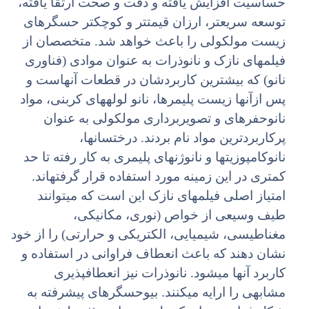
حساسیت افزایش یافته و دقت و صحت ارتقا یافته،
توسعه سریعتر، ارزان قیمتتر و کوچکتر حسگرهای
زیست مولکولی را باعث خواهد شد. متخصصان از
فیلمهای نازک و نانوذرات به عنوان موادی (فناوری
نانو) که بیشترین کاربردشان در قطعات آنهاست و
پس ازآنها زیست پلیمرها، نانو لولههای کربنی، مواد
نانوحفرهای و تصویربرداری مولکولی به عنوان
پرکاربردترین مواد نام بردند. درختسانها،
نانوکامپوزیتها و نانوژنهای پلیمری به کار رفته تا حد
کمتری در این زمینه مورد استفاده قرار گرفتهاند.
امتیاز اصلی فیلمهای نازک این است که میتوانند
طیف وسیعی از خواص (نوری، مکانیکی،
مغناطیسی، شیمیایی، الکتریکی و حرارتی) را از خود
نشان دهند که باعث انعطاف فراوانی در استفاده و
کاربرد آنها میشود. نانوذرات نیز انعطافپذیری
مشابهی را ارایه میکنند. بیوحسگرهای پیشرفته به