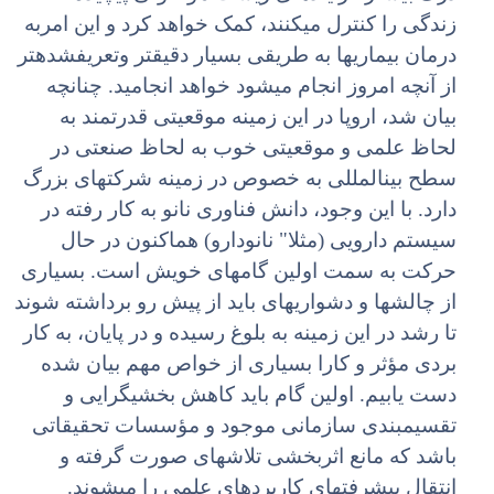
زندگی را کنترل میکنند، کمک خواهد کرد و این امربه
درمان بیماریها به طریقی بسیار دقیقتر وتعریفشدهتر
از آنچه امروز انجام میشود خواهد انجامید. چنانچه
بیان شد، اروپا در این زمینه موقعیتی قدرتمند به
لحاظ علمی و موقعیتی خوب به لحاظ صنعتی در
سطح بینالمللی به خصوص در زمینه شرکتهای بزرگ
دارد. با این وجود، دانش فناوری نانو به کار رفته در
سیستم دارویی (مثلا" نانودارو) هماکنون در حال
حرکت به سمت اولین گامهای خویش است. بسیاری
از چالشها و دشواریهای باید از پیش رو برداشته شوند
تا رشد در این زمینه به بلوغ رسیده و در پایان، به کار
بردی مؤثر و کارا بسیاری از خواص مهم بیان شده
دست یابیم. اولین گام باید کاهش بخشیگرایی و
تقسیمبندی سازمانی موجود و مؤسسات تحقیقاتی
باشد که مانع اثربخشی تلاشهای صورت گرفته و
انتقال پیشرفتهای کاربردهای علمی را میشوند.