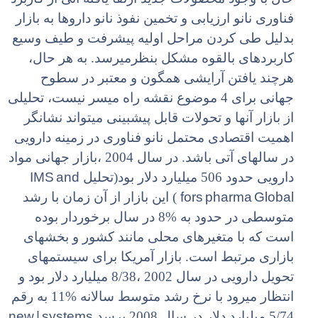
فناوری نانو ارزیابی و تخمین نفوذ نانو داروها به بازار
بدلیل طی کردن مراحل اولیه پیشرفت و طیف وسیع
کاربردهای بالقوه مشکل بنظرمیرسد. به هر حال،
هرچند یافتن آرایشی همگون و معتبر در سطوح
جهانی برای 4 موضوع نقشه راه میسر نیست، تحلیلی
از بازار آنها و تحولات قابل پیشبینی میتواند نشانگر
اهمیت اقتصادی محتمل نانو فناوری در زمینه دارویی
در سالهای آتی باشد. در سال 2004 ،بازار جهانی مواد
IMS and
دارویی حدود 506 میلیارد دلار بود(تحلیل
fors pharma Global
) این بازار از آن زمان با رشد
متوسطی در حدود به %8 در سال برخوردار بوده
است که با متغیرهای محلی مانند کشور و بخشهای
بازاری مرتبط است. بازار آمریکا برای سیستمهای
تحویل دارویی در سال 2002 ،8/38 میلیارد دلار بود و
انتظار میرود با نرخ رشد متوسط سالانه %11 به رقم
new | systems
5/74 میلیارد دلار در سال 2008 برسد