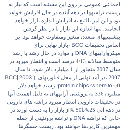
اجماعی عمومی بر روی این مسئله است که نیاز به
زیست تراشهها در دهه آینده در حال افزایش خواهد
بود و این امر بالتبع به افزایش اندازه بازار خواهد
انجامید. تنها اندازه این بازار با در نظر گرفتن
پیشبینیهای متعدد، متغیر ومتفاوت خواهد بود. بر
BCC
اساس تحقیقات
،بازار نهایی برای
DNA
میکروآرایههای
و موارد در حال رشد با رشد
متوسط سالانه 4/13 درصد است و انتظار میرود در
سال 2007 متجاوز از 1 میلیارد دلار شود. تا سال
BCC| 2003
2007 ،در آمد نهایی از محل فناوریهای (
:protein chips :where to ?)0
رسید خواهد دلار
میلیون 336 به پروتئینی آرایههای به دلیل اهمیت آنها
در تحقیقات دارویی انتظار میرود تراشه های دارویی
در دهه آتی 25%تا50 %از بازار را به دست آورند در
DNA
حالی که تراشه
و تراشه پروتئینی از جمله
مهمترین کاربردها خواهند بود. زیست حسگرها