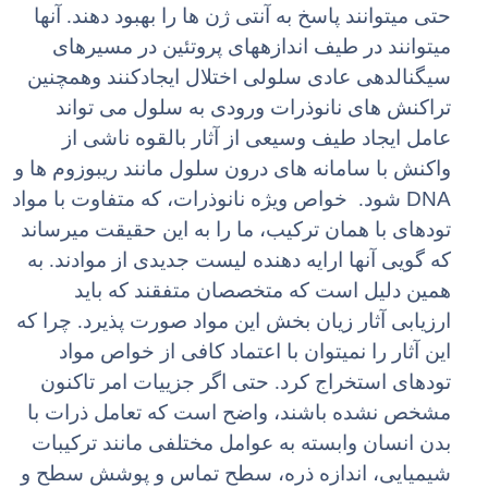
حتی میتوانند پاسخ به آنتی ژن ها را بهبود دهند. آنها
میتوانند در طیف اندازههای پروتئین در مسیرهای
سیگنالدهی عادی سلولی اختلال ایجادکنند وهمچنین
تراکنش های نانوذرات ورودی به سلول می تواند
عامل ایجاد طیف وسیعی از آثار بالقوه ناشی از
واکنش با سامانه های درون سلول مانند ریبوزوم ها و
DNA
شود. خواص ویژه نانوذرات، که متفاوت با مواد
تودهای با همان ترکیب، ما را به این حقیقت میرساند
که گویی آنها ارایه دهنده لیست جدیدی از موادند. به
همین دلیل است که متخصصان متفقند که باید
ارزیابی آثار زیان بخش این مواد صورت پذیرد. چرا که
این آثار را نمیتوان با اعتماد کافی از خواص مواد
تودهای استخراج کرد. حتی اگر جزییات امر تاکنون
مشخص نشده باشند، واضح است که تعامل ذرات با
بدن انسان وابسته به عوامل مختلفی مانند ترکیبات
شیمیایی، اندازه ذره، سطح تماس و پوشش سطح و