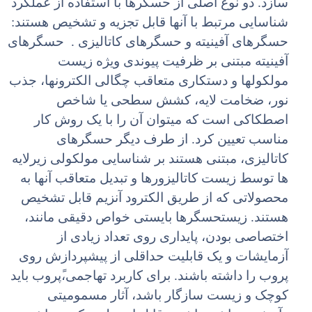
سازد. دو نوع اصلی از حسگرها با استفاده از عملکرد
شناسایی مرتبط با آنها قابل تجزیه و تشخیص هستند:
حسگرهای آفینیته و حسگرهای کاتالیزی . حسگرهای
آفینیته مبتنی بر ظرفیت پیوندی ویژه زیست
مولکولها و دستکاری متعاقب چگالی الکترونها، جذب
نور، ضخامت لایه، کشش سطحی یا شاخص
اصطکاکی است که میتوان آن را با یک روش کار
مناسب تعیین کرد. از طرف دیگر حسگرهای
کاتالیزی، مبتنی هستند بر شناسایی مولکولی زیرلایه
ها توسط زیست کاتالیزورها و تبدیل متعاقب آنها به
محصولاتی که از طریق الکترود آنزیم قابل تشخیص
هستند. زیستحسگرها بایستی خواص دقیقی مانند،
اختصاصی بودن، پایداری روی تعداد زیادی از
آزمایشات و یک قابلیت حداقلی از پیشپردازش روی
پروب را داشته باشند. برای کاربرد تهاجمی،ًپروب باید
کوچک و زیست سازگار باشد، آثار مسمومیتی