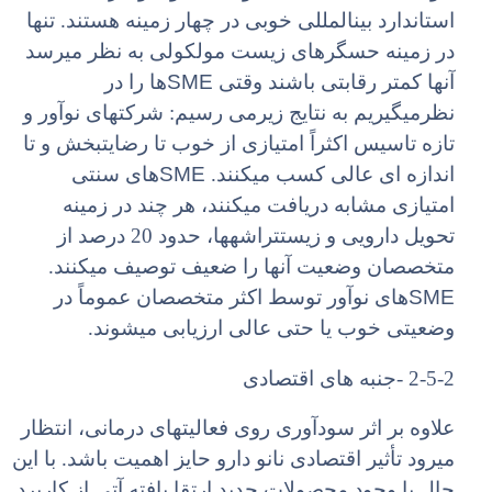
استاندارد بینالمللی خوبی در چهار زمینه هستند. تنها
در زمینه حسگرهای زیست مولکولی به نظر میرسد
SME
آنها کمتر رقابتی باشند وقتی
ها را در
نظرمیگیریم به نتایج زیرمی رسیم: شرکتهای نوآور و
تازه تاسیس اکثراً امتیازی از خوب تا رضایتبخش و تا
SME
اندازه ای عالی کسب میکنند.
های سنتی
امتیازی مشابه دریافت میکنند، هر چند در زمینه
تحویل دارویی و زیستتراشهها، حدود 20 درصد از
متخصصان وضعیت آنها را ضعیف توصیف میکنند.
SME
های نوآور توسط اکثر متخصصان عموماً در
وضعیتی خوب یا حتی عالی ارزیابی میشوند.
2-5-2 -جنبه های اقتصادی
علاوه بر اثر سودآوری روی فعالیتهای درمانی، انتظار
میرود تأثیر اقتصادی نانو دارو حایز اهمیت باشد. با این
حال با وجود محصولات جدید ارتقا یافته آتی از کاربرد