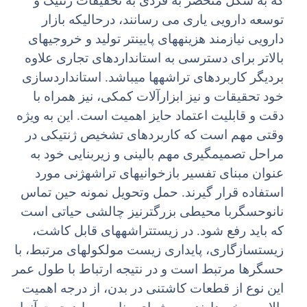
که به شکل منحصر به فردی به تحقیقات ژنتیک و
توسعه دارویی یاری می رسانند، درحالیکه بازار
دارویی نیازمند هزینههای پایینتر تولید و خروجیهای
بالاتر برای دسترسی به استانداردهای تجاری علاوه
بردیگر کاربردهای تراشهها میباشد. استانداردسازی
خود تحقیقات و نیز ابزارآلات کمکی، نیز همراه با
دقت و قابلیت اعتماد حایز اهمیت است. این به ویژه
وقتی مهم است که کاربردهای تشخیص ژنتیکی در
مراحل تصمیمگیری مهم بالینی و زیربنایی خود به
عنوان مبنای تفسیر بازخوانیهای تراشهژنی مورد
استفاده قرار گیرند. حمل وتحویل نمونه حین تماس
نانوحسگربا محیطی بزرگترنیز چالشی حیاتی است
که باید رفع شود. در زیستتراشههای قابل کاشت،
زیستسازگاری، پایداری زیست مولکولهای مرتبط، با
حسگرها مرتبط است و در نتیجه ارتباط با طول عمر
این نوع از قطعات کاشتنی در بدن، از درجه اهمیت