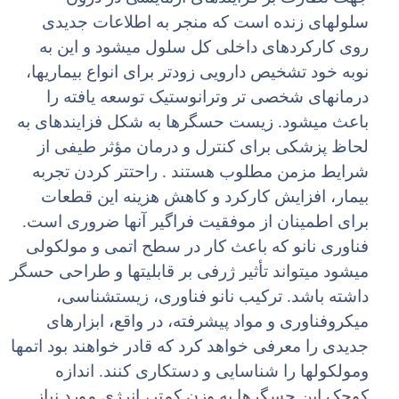
سلولهای زنده است که منجر به اطلاعات جدیدی
روی کارکردهای داخلی کل سلول میشود و این به
نوبه خود تشخیص دارویی زودتر برای انواع بیماریها،
درمانهای شخصی تر وترانوستیک توسعه یافته را
باعث میشود. زیست حسگرها به شکل فزایندهای به
لحاظ پزشکی برای کنترل و درمان مؤثر طیفی از
شرایط مزمن مطلوب هستند . راحتتر کردن تجربه
بیمار، افزایش کارکرد و کاهش هزینه این قطعات
برای اطمینان از موفقیت فراگیر آنها ضروری است.
فناوری نانو که باعث کار در سطح اتمی و مولکولی
میشود میتواند تأثیر ژرفی بر قابلیتها و طراحی حسگر
داشته باشد. ترکیب نانو فناوری، زیستشناسی،
میکروفناوری و مواد پیشرفته، در واقع، ابزارهای
جدیدی را معرفی خواهد کرد که قادر خواهند بود اتمها
ومولکولها را شناسایی و دستکاری کنند. اندازه
کوچک این حسگرها به وزن کمتر، انرژی مورد نیاز