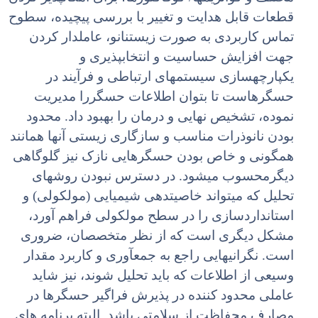
قطعات قابل هدایت و تغییر با بررسی پیچیده، سطوح
تماس کاربردی به صورت زیستنانو، عاملدار کردن
جهت افزایش حساسیت و انتخابپذیری و
یکپارچهسازی سیستمهای ارتباطی و فرآیند در
حسگرهاست تا بتوان اطلاعات حسگررا مدیریت
نموده، تشخیص نهایی و درمان را بهبود داد. محدود
بودن نانوذرات مناسب و سازگاری زیستی آنها همانند
همگونی و خاص بودن حسگرهایی نازک نیز گلوگاهی
دیگرمحسوب میشود. در دسترس نبودن روشهای
تحلیل که میتواند خاصیتدهی شیمیایی (مولکولی) و
استانداردسازی را در سطح مولکولی فراهم آورد،
مشکل دیگری است که از نظر متخصصان، ضروری
است. نگرانیهایی راجع به جمعآوری و کاربرد مقدار
وسیعی از اطلاعات که باید تحلیل شوند، نیز شاید
عاملی محدود کننده در پذیرش فراگیر حسگرها در
مصارف محفاظت از سلامتی باشد. البته برنامه های