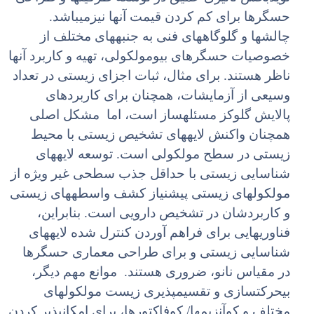
حسگرها برای کم کردن قیمت آنها نیزمیباشد.
چالشها و گلوگاههای فنی به جنبههای مختلف از
خصوصیات حسگرهای بیومولکولی، تهیه و کاربرد آنها
ناظر هستند. برای مثال، ثبات اجزای زیستی در تعداد
وسیعی از آزمایشات، همچنان برای کاربردهای
پالایش گلوکز مسئلهساز است، اما مشکل اصلی
همچنان واکنش لایههای تشخیص زیستی با محیط
زیستی در سطح مولکولی است. توسعه لایههای
شناسایی زیستی با حداقل جذب سطحی غیر ویژه از
مولکولهای زیستی پیشنیاز کشف واسطههای زیستی
و کاربردشان در تشخیص دارویی است. بنابراین،
فناوریهایی برای فراهم آوردن کنترل شده لایههای
شناسایی زیستی و برای طراحی معماری حسگرها
در مقیاس نانو، ضروری هستند. موانع مهم دیگر،
بیحرکتسازی و تقسیمپذیری زیست مولکولهای
مختلف و کوآنزیمها/ کوفاکتورها، برای امکانپذیر کردن