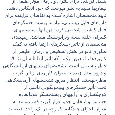
شکل فزاینده برای کنترل و درمان مؤثر طیفی از
بیماریها مفید به نظر میرسند که خود انعکاس دهنده
تایید متخصصان اشاره کننده به تقاضای فزاینده برای
داروهای قابل پیشبینی، نیاز به زیست حسگرهای
قابل کاشت، شخصی کردن درمانها، سیستمهای
کنترلی حلقه بسته وترانوستیک میباشد. رتبهبندی
متخصصان از تاثیر حسگرهای ارتقا یافته به کمک
فناوری نانو در بخش تشخیص و درمان، طیفی از
کاربردها را معین میکند، که تأثیر آنها تا سال 2015
قابل پیشبینی است. تشخیصهای مدلهای آزمایشگاهی
و درون مدل زنده به عنوان کاربردی از این گزینه
مطرحهستند. انتظار میرود تشخیصهای آزمایشگاهی
تحت تأثیر حسگرهای بیومولکولی ناشی از
کوچکسازی و آرایههای زیستحسگر فوقالعاده
حساس و انتخابی جدید قرار گیرند که میتوانند به
عنوان اجزای چندگانه یکپارچه در یک واحد، قطعات