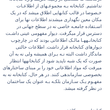
نداشتیم. کتابخانه بـه مجموعـهای از اطلاعـات
خـصوصا در قالب کتابهایی اطلاق میشد که در یک
مکان معین نگهداری میشدند اطلاعات نها برای
اسـتفاده جامعـه خاصی نه در سطح جهانی در
دسترس قرار میگرفت. دیوار مفهومی عینی داشـت
کتابخانـههـا مالـک اطلاعاتی بودند که در چارچوب
دیوارهای کتابخانه قرار داشت. اطلاعات حالتی
ماندگار داشت البته نـه بـرای همیشه ولی نه به آن
صورت که یک شبه ناپدید شود از کتابخانهها انتظار
میرفت که مواد اطلاعاتی خود را بر مبنای ساختارهای
بخصوصی سازماندهی کنند. در هر حال، کتابخانه نه به
مفهـوم یـک سـازمان بلکـه بـه عنوان یک ساختمان
در نظر گرفته میشد.