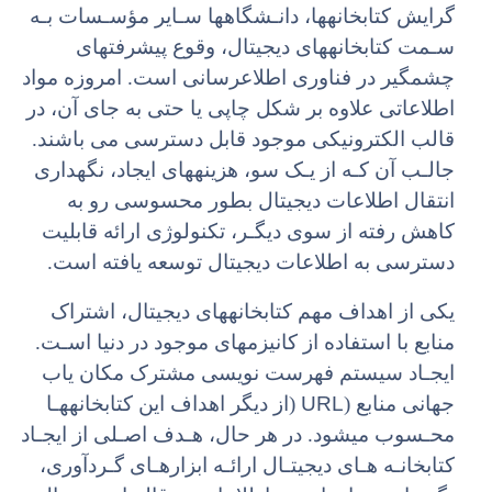
گرایش کتابخانهها، دانـشگاهها سـایر مؤسـسات بـه
سـمت کتابخانههای دیجیتال، وقوع پیشرفتهای
چشمگیر در فناوری اطلاعرسانی است. امروزه مواد
اطلاعاتی علاوه بر شکل چاپی یا حتی به جای آن، در
قالب الکترونیکی موجود قابل دسترسی می باشند.
جالـب آن کـه از یـک سو، هزینههای ایجاد، نگهداری
انتقال اطلاعات دیجیتال بطور محسوسی رو به
کاهش رفته از سوی دیگـر، تکنولوژی ارائه قابلیت
دسترسی به اطلاعات دیجیتال توسعه یافته است.
یکی از اهداف مهم کتابخانههای دیجیتال، اشتراک
منابع با استفاده از کانیزمهای موجود در دنیا اسـت.
ایجـاد سیستم فهرست نویسی مشترک مکان یاب
URL
جهانی منابع (
(از دیگر اهداف این کتابخانههـا
محـسوب میشود. در هر حال، هـدف اصـلی از ایجـاد
کتابخانـه هـای دیجیتـال ارائـه ابزارهـای گـردآوری،