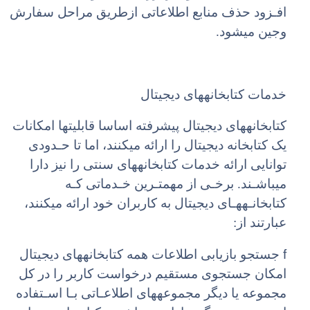
افـزود حذف منابع اطلاعاتی ازطریق مراحل سفارش
وجین میشود.
خدمات کتابخانههای دیجیتال
کتابخانههای دیجیتال پیشرفته اساسا قابلیتها امکانات
یک کتابخانه دیجیتال را ارائه میکنند، اما تا حـدودی
توانایی ارائه خدمات کتابخانههای سنتی را نیز دارا
میباشـند. برخـی از مهمتـرین خـدماتی کـه
کتابخانـههـای دیجیتال به کاربران خود ارائه میکنند،
عبارتند از:
f
جستجو بازیابی اطلاعات همه کتابخانههای دیجیتال
امکان جستجوی مستقیم درخواست کاربر را در کل
مجموعه یا دیگر مجموعههای اطلاعـاتی بـا اسـتفاده