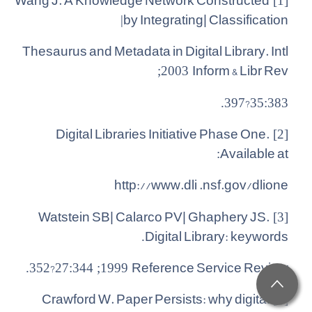
Wang J. A Knowledge Network Constructed
[1]
by Integrating| Classification
|
Thesaurus and Metadata in Digital Library. Intl
Inform & Libr Rev
2003;
?
.
397
35:383
Digital Libraries Initiative Phase One.
[2]
Available at
:
http://www.dli .nsf.gov/dlione
Watstein SB| Calarco PV| Ghaphery JS.
[3]
Digital Library: keywords
.
?
Reference Service Review
.
352
1999; 27:344
Crawford W. Paper Persists: why digital
[4]