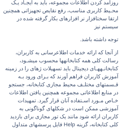
روزآمد کردن اطلاعات مجموعه، باید به ایجـاد یـک
محـیط کاربری مناسب، رفع نقایص تجهیزاتی همچنین
ارتقا سختافزار نر افزارهای بکار گرفته شده در
سیستم نیز
توجه داشته باشد.
از آنجا که ارائه خدمات اطلاعرسانی به کاربران،
رسالت کلی همه کتابخانهها محسوب میشـود،
کتابخانـههـای دیجیتال باید تسهیلات ژهای را در زمینه
آموزش کاربران فراهم آورند که بـرای ورود بـه
قـسمتهای مختلـف محیط مجازی کتابخانه، جستجو
در منابع اطلاعاتی مجموعه همچنین یافتن اطلاعات
خـاص مـورد اسـتفاده آنان قرار گیرد. تمهیدات
آموزشی ممکن است در شکلهای گوناگونی به
کاربران ارائه شود مانند یک تور مجازی برای بازدید
Help
کلی کتابخانه، گزینه
فایل پرسشهای متداول