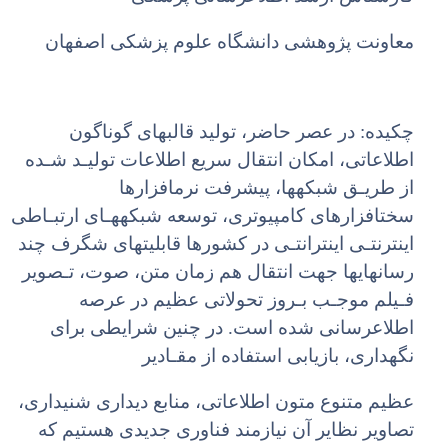
معاونت پژوهشی دانشگاه علوم پزشکی اصفهان
چکیده: در عصر حاضر، تولید قالبهای گوناگون
اطلاعاتی، امکان انتقال سریع اطلاعات تولیـد شـده
از طریـق شبکهها، پیشرفت نرمافزارها
سختافزارهای کامپیوتری، توسعه شبکههـای ارتبـاطی
اینترنتـی اینترانتـی در کشورها قابلیتهای شگرف چند
رسانهایها جهت انتقال هم زمان متن، صوت، تـصویر
فـیلم موجـب بـروز تحولاتی عظیم در عرصه
اطلاعرسانی شده است. در چنین شرایطی برای
نگهداری، بازیابی استفاده از مقـادیر
عظیم متنوع متون اطلاعاتی، منابع دیداری شنیداری،
تصاویر نظایر آن نیازمند فناوری جدیدی هستیم که