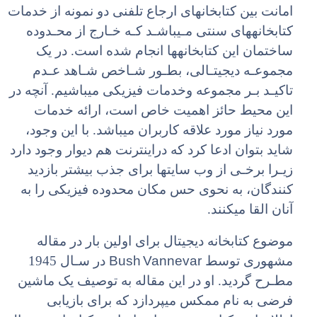
امانت بین کتابخانهای ارجاع تلفنی دو نمونه از خدمات
کتابخانههای سنتی مـیباشـد کـه خـارج از محـدوده
ساختمان این کتابخانهها انجام شده است. در یک
مجموعـه دیجیتـالی، بطـور شـاخص شـاهد عـدم
تاکیـد بـر مجموعه وخدمات فیزیکی میباشیم. آنچه در
این محیط حائز اهمیت خاص است، ارائه خدمات
مورد نیاز مورد علاقه کاربران میباشد. با این وجود،
شاید بتوان ادعا کرد که دراینترنت هم دیوار وجود دارد
زیـرا برخـی از وب سایتها برای جذب بیشتر بازدید
کنندگان، به نحوی حس مکان محدوده فیزیکی را به
آنان القا میکنند.
موضوع کتابخانه دیجیتال برای اولین بار در مقاله
Bush Vannevar
مشهوری توسط
در سـال 1945
مطـرح گردید. او در این مقاله به توصیف یک ماشین
فرضی به نام ممکس میپردازد که برای بازیابی