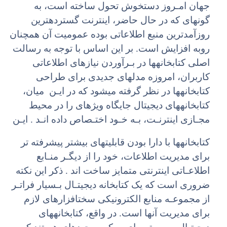
جهان امـروز دستخوش تحول ساخته است، به
گونهای که در حال حاضر، اینترنت گستردهترین
روزآمدترین منبع اطلاعاتی بوده عمومیت آن همچنان
روبه افزایش است. بر این اساس با توجه به رسالت
اصلی کتابخانهها در بـرآوردن نیازهای اطلاعاتی
کاربران، امروزه مدلهای جدیدی برای طراحی
کتابخانهها در نظر گرفته میشود که در ایـن میان،
کتابخانههای دیجیتال جایگاه ویژهای را در محیط
مجـازی اینترنـت، بـه خـود اختـصاص داده انـد . ایـن
کتابخانهها با دارا بودن قابلیتهای بیشتر پیشرفته تر
برای مدیریت اطلاعات، خود را از دیگـر منـابع
اطلاعـاتی اینترنتی متمایز ساخت اند . ذکر این نکته
ضروری است که یک کتابخانه دیجیتـال بـسیار فراتـر
از مجموعـه منابع الکترونیکی سختافزارهای لازم
برای مدیریت آنها است. در واقع، کتابخانههای