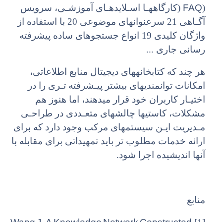
FAQ
(
(کارگاههـا اسـلایدهـای آموزشـی، سرویس
آگـاهی 21 سرعنوانهای موضوعی 20 با استفاده از
واژگان کلیدی 19 انواع جستجوهای ساده پیشرفته
رسانی جاری ...
هر چند که کتابخانههای دیجیتال منابع اطلاعاتی،
امکانات توانمندیهای بیشتر پیـشرفته تـری را در
اختیـار کاربران خود قرار میدهند، اما هنوز هم
مشکلات، کاستیها چالشهای متعـددی در طراحـی
مـدیریت ایـن سیستمهای مرکب وجود دارد که برای
ارائه خدمات مطلوب تر باید تمهیداتی برای مقابله با
آنها اندیشیده اجرا شود.
منابع