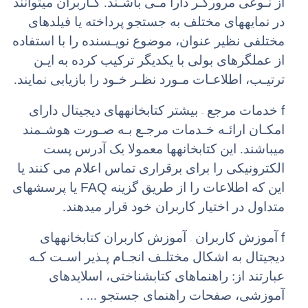
از نـوعی مرورگـر دارا مـی باشـند. کـاربران میتوانند
در نمایههای مختلف به جستجو پرداخته یا فیلدهای
مختلفی نظیر عنوان، موضوع نویـسنده را با استفاده
از عملگرهای بولی با یکدیگر ترکیب کرده به ایـن
ترتیـب، اطلاعـات مـورد نظـر خـود را بازیابی نمایند.
–
f
خدمات مرجع
بیشتر کتابخانههای دیجیتال دارای
امکـان ارائـه خـدمات مرجـع بـه صـورت هوشـمند
میباشند. این کتابخانهها معمولا یک آدرس پست
الکترونیکی را برای برقراری تماس اعلام می کنند یا
FAQ
این که اطلاعات را از طریق گزینه
یا پرسشهای
متداول در اختیار کاربران خود قرار میدهند.
–
f
آموزش کاربران
آموزش کاربران کتابخانههای
دیجیتال به اشکال مختلـف انجـام پـذیر اسـت کـه
عبارتند از: راهنماهای کتابشناختی، اسلایدهای
آموزشی، صفحات راهنمای جستجو ... .