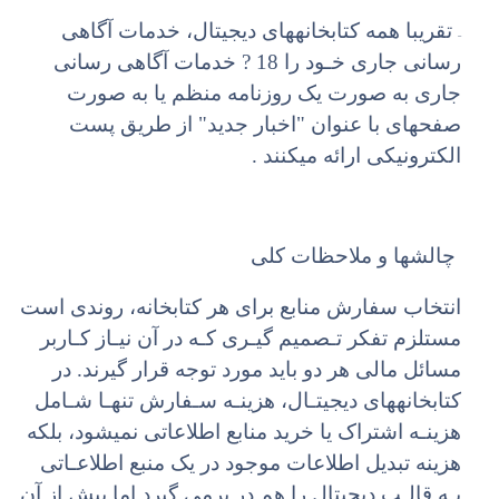
–
تقریبا همه کتابخانههای دیجیتال، خدمات آگاهی
رسانی جاری خـود را 18
?
خدمات
آگاهی
رسانی
جاری
به صورت یک روزنامه منظم یا به صورت
صفحهای با عنوان "اخبار جدید" از طریق پست
الکترونیکی ارائه میکنند .
چالشها و ملاحظات کلی
انتخاب سفارش منابع برای هر کتابخانه، روندی است
مستلزم تفکر تـصمیم گیـری کـه در آن نیـاز کـاربر
مسائل مالی هر دو باید مورد توجه قرار گیرند. در
کتابخانههای دیجیتـال، هزینـه سـفارش تنهـا شـامل
هزینـه اشتراک یا خرید منابع اطلاعاتی نمیشود، بلکه
هزینه تبدیل اطلاعات موجود در یک منبع اطلاعـاتی
بـه قالـب دیجیتال را هم در برمی گیرد اما پیش از آن