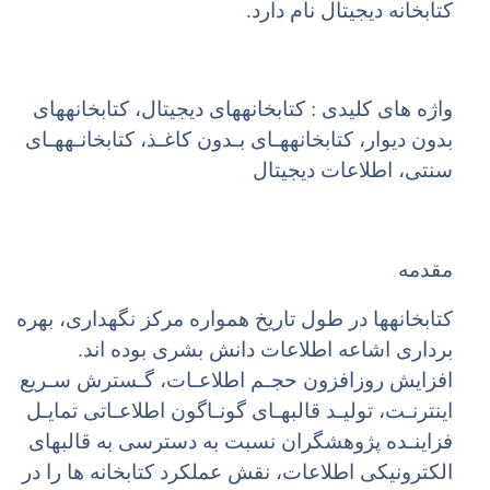
کتابخانه دیجیتال نام دارد.
واژه های کلیدی : کتابخانههای دیجیتال، کتابخانههای
بدون دیوار، کتابخانههـای بـدون کاغـذ، کتابخانـههـای
سنتی، اطلاعات دیجیتال
مقدمه
کتابخانهها در طول تاریخ همواره مرکز نگهداری، بهره
برداری اشاعه اطلاعات دانش بشری بوده اند.
افزایش روزافزون حجـم اطلاعـات، گـسترش سـریع
اینترنـت، تولیـد قالبهـای گونـاگون اطلاعـاتی تمایـل
فزاینـده پژوهشگران نسبت به دسترسی به قالبهای
الکترونیکی اطلاعات، نقش عملکرد کتابخانه ها را در