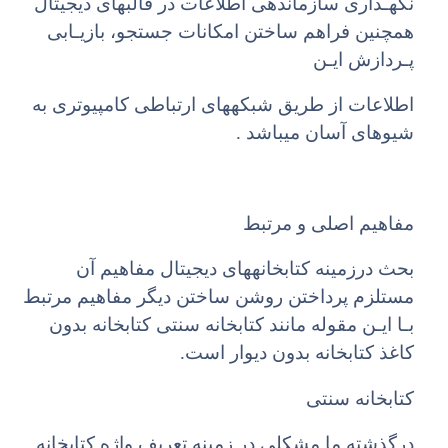
نگهـداری سازماندهی اطلاعات در قالبهای دیجیتال
همچنین فراهم ساختن امکانات جستجو، بازیـابی
پـردازش ایـن
اطلاعات از طریق شبکههای ارتباطی کامپیوتری به
شیوهای آسان میباشد .
مفاهیم اصلی و مرتبط
بحث درزمینه کتابخانههای دیجیتال مفاهیم آن
مستلزم پرداختن روشن ساختن دیگر مفاهیم مرتبط
بـا ایـن مقوله مانند کتابخانه سنتی کتابخانه بدون
کاغذ کتابخانه بدون دیوار است.
کتابخانه سنتی
درگذشته ما مشکلی در زمینه تعریف واژه کتابخانه