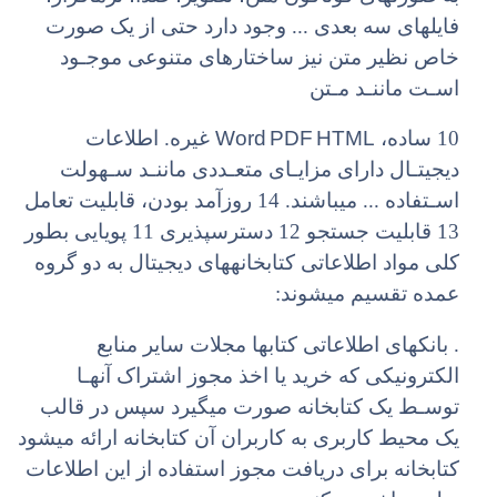
فایلهای سه بعدی ... وجود دارد حتی از یک صورت
خاص نظیر متن نیز ساختارهای متنوعی موجـود
اسـت ماننـد مـتن
Word PDF HTML
10 ساده،
غیره. اطلاعات
دیجیتـال دارای مزایـای متعـددی ماننـد سـهولت
اسـتفاده ... میباشند. 14 روزآمد بودن، قابلیت تعامل
13 قابلیت جستجو 12 دسترسپذیری 11 پویایی بطور
کلی مواد اطلاعاتی کتابخانههای دیجیتال به دو گروه
عمده تقسیم میشوند:
. بانکهای اطلاعاتی کتابها مجلات سایر منابع
الکترونیکی که خرید یا اخذ مجوز اشتراک آنهـا
توسـط یک کتابخانه صورت میگیرد سپس در قالب
یک محیط کاربری به کاربران آن کتابخانه ارائه میشود
کتابخانه برای دریافت مجوز استفاده از این اطلاعات