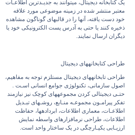
یک کتابخانه دیجیتال، میتوانند به جدیـدترین اطلاعـات
معتبر منتشر شده در زمینه موضوعی مورد علاقه
خود دست یافته، آنها را در قالبهای گوناگون مشاهده
ذخیره کنند یا حتی به آدرس پست الکترونیکی خود یا
دیگران ارسال نمایند.
طراحی کتابخانههای دیجیتال
طراحی تابخانههای دیجیتال مستلزم توجه به مفاهیم،
اصول سازمانی، تکنولوژی جوامع انسانی اسـت .
حتـی دیجیتالی کردن مجموعههای کوچک نیز نیازمند
تفکر پیرامـون مجموعـه منـابع، روشـهای تبـدیل
اطلاعـات، معماری اطلاعات، ابردادهها، حفاظت
اطلاعات، طراحی نرمافزارهای واسطه نمایش
ارزیـابی یکپـارچگی در یک ساختار واحد است.