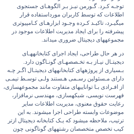
توجـه کـرد. گـورمن نیـز بـر الگوهـای جستجوی
اطلاعات که توسط کاربران مورداستفاده قرار
میگیـرد، تاکیـد کـرده وجـود ابزارهـای کـامپیوتری
پیشرفته را برای ایجاد مدیریت اطلاعات موجود در
مجموعههای دیجیتال ضروری میداند.
در هر حال طراحی، ایجاد اجرای کتابخانههـای
دیجیتـال نیـاز بـه تخـصصهـای گونـاگون دارد.
بـسیاری از پروژههای کتابخانههای دیجیتـال اگـر چـه
دارای مـسئولین رسـمی هـستند ولـی توسـط تیمـی
از افـرادی بـا تواناییهای متفاوت مانند مجموعهسازی،
فهرست نویسی، شبکهسازی، مهندسی نرمافزار،
رعایت حقوق معنوی، مدیریت اطلاعات سایر
موضوعات وابسته طراحی اجرا میشوند. به این
ترتیب، ملاحظه میشود که یـک کتابخانه دیجیتال ازتر
کیب تخصص متخصصان رشتههای گوناگونی چون