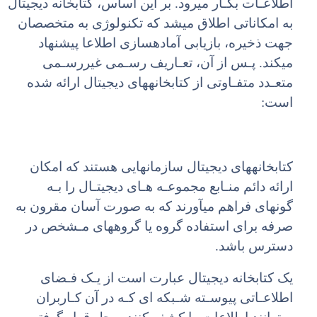
اطلاعـات بکـار میرود. بر این اساس، کتابخانه دیجیتال
به امکاناتی اطلاق میشد که تکنولوژی به متخصصان
جهت ذخیره، بازیابی آمادهسازی اطلاعا پیشنهاد
میکند. پـس از آن، تعـاریف رسـمی غیررسـمی
متعـدد متفـاوتی از کتابخانههای دیجیتال ارائه شده
است:
کتابخانههای دیجیتال سازمانهایی هستند که امکان
ارائه دائم منـابع مجموعـه هـای دیجیتـال را بـه
گونهای فراهم میآورند که به صورت آسان مقرون به
صرفه برای استفاده گروه یا گروههای مـشخص در
دسترس باشد.
یک کتابخانه دیجیتال عبارت است از یـک فـضای
اطلاعـاتی پیوسـته شـبکه ای کـه در آن کـاربران