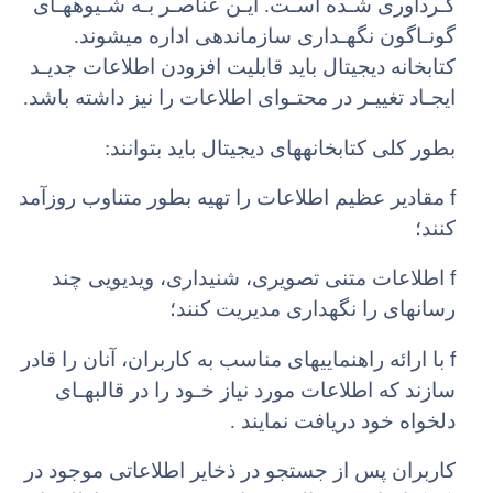
گـردآوری شـده اسـت. ایـن عناصـر بـه شـیوههـای
گونـاگون نگهـداری سازماندهی اداره میشوند.
کتابخانه دیجیتال باید قابلیت افزودن اطلاعات جدیـد
ایجـاد تغییـر در محتـوای اطلاعات را نیز داشته باشد.
بطور کلی کتابخانههای دیجیتال باید بتوانند:
f
مقادیر عظیم اطلاعات را تهیه بطور متناوب روزآمد
کنند؛
f
اطلاعات متنی تصویری، شنیداری، ویدیویی چند
رسانهای را نگهداری مدیریت کنند؛
f
با ارائه راهنماییهای مناسب به کاربران، آنان را قادر
سازند که اطلاعات مورد نیاز خـود را در قالبهـای
دلخواه خود دریافت نمایند .
کاربران پس از جستجو در ذخایر اطلاعاتی موجود در