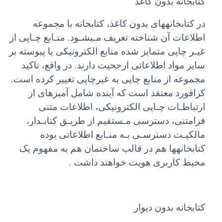
کتابخانه بدون کاغذ
در کتابخانههای بدون کاغذ، کتابخانه با مجموعه
اطلاعات آن شناخته تعریف مـیشـود. منـابع چـاپی از
غیـر چاپی متمایز شده منابع الکترونیکی یا پیوسته بر
سایر مواد اطلاعاتی ارجحیت دارند. در واقع، تاکید
مجموعه از منابع چاپی به غیرچاپی تغییر کرده است.
کرافورد معتقد است که آینده شامل آمیزهای از
ارتباطـات چـاپی الکترونیکی، اطلاعات متنی
فرامتنی، دسترسی مـستقیم از طریـق کتابـدار،
مالکیـت دسترسـی بـه منـابع اطلاعاتی بوده
کتابخانهها هم در قالب ساختمان هم به مفهوم یک
محیط کاربری هویت خواهند داشت .
کتابخانه بدون دیوار