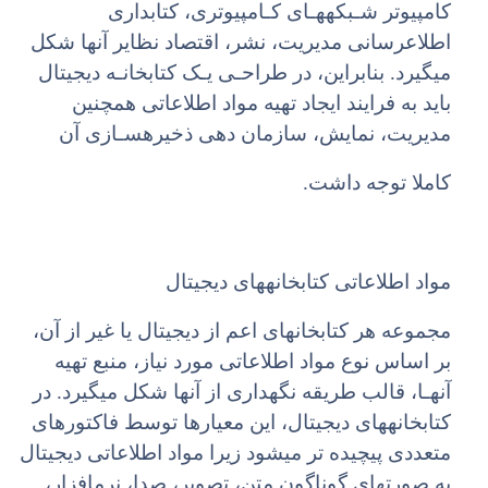
کامپیوتر شـبکههـای کـامپیوتری، کتابداری
اطلاعرسانی مدیریت، نشر، اقتصاد نظایر آنها شکل
میگیرد. بنابراین، در طراحـی یـک کتابخانـه دیجیتال
باید به فرایند ایجاد تهیه مواد اطلاعاتی همچنین
مدیریت، نمایش، سازمان دهی ذخیرهسـازی آن
کاملا توجه داشت.
مواد اطلاعاتی کتابخانههای دیجیتال
مجموعه هر کتابخانهای اعم از دیجیتال یا غیر از آن،
بر اساس نوع مواد اطلاعاتی مورد نیاز، منبع تهیه
آنهـا، قالب طریقه نگهداری از آنها شکل میگیرد. در
کتابخانههای دیجیتال، این معیارها توسط فاکتورهای
متعددی پیچیده تر میشود زیرا مواد اطلاعاتی دیجیتال
به صورتهای گوناگون متن، تصویر، صدا، نرمافزار،