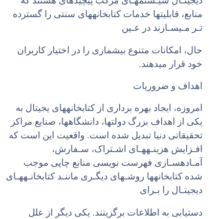
دیجیتـال سیـستمهـای مرکب پیچیدهای هستند که
منابع، قابلیتها خدمات کتابخانههای سنتی را گسترده
تـر مـیسـازند در عـین
حال، امکانات متنوع بیشماری را در اختیار کاربران
خود قرار میدهند.
اهداف و ضروریات
امروزه، ایجاد بهره برداری از کتابخانههای یجیتال به
یکی از اهداف بزرگ دولتها، دانشگاهها، صنایع مراکز
تحقیقاتی دنیا تبدیل شده است. واقعیت این است که
افـزایش هزینـههـای اشـتراک، سـفارش،
آمـادهسـازی فهرست نویسی منابع چاپی موجب
شده کتابخانهها روشـهای دیگـری ماننـد کتابخانـههـای
دیجیتـال را بـرای
دستیابی به اطلاعات برگزینند. یکی دیگر از علل