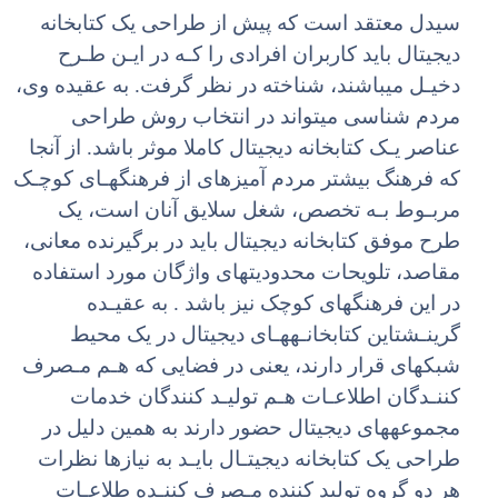
سیدل معتقد است که پیش از طراحی یک کتابخانه
دیجیتال باید کاربران افرادی را کـه در ایـن طـرح
دخیـل میباشند، شناخته در نظر گرفت. به عقیده وی،
مردم شناسی میتواند در انتخاب روش طراحی
عناصر یـک کتابخانه دیجیتال کاملا موثر باشد. از آنجا
که فرهنگ بیشتر مردم آمیزهای از فرهنگهـای کوچـک
مربـوط بـه تخصص، شغل سلایق آنان است، یک
طرح موفق کتابخانه دیجیتال باید در برگیرنده معانی،
مقاصد، تلویحات محدودیتهای واژگان مورد استفاده
در این فرهنگهای کوچک نیز باشد . به عقیـده
گرینـشتاین کتابخانـههـای دیجیتال در یک محیط
شبکهای قرار دارند، یعنی در فضایی که هـم مـصرف
کننـدگان اطلاعـات هـم تولیـد کنندگان خدمات
مجموعههای دیجیتال حضور دارند به همین دلیل در
طراحی یک کتابخانه دیجیتـال بایـد به نیازها نظرات
هر دو گروه تولید کننده مـصرف کننـده طلاعـات