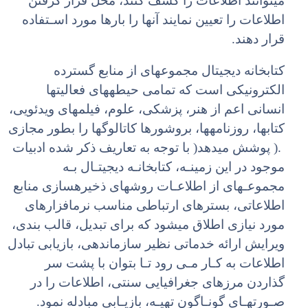
میتوانند اطلاعات را کشف کنند، محل قرار گرفتن
اطلاعات را تعیین نمایند آنها را بارها مورد اسـتفاده
قرار دهند.
کتابخانه دیجیتال مجموعهای از منابع گسترده
الکترونیکی است که تمامی حیطههای فعالیتها
انسانی اعم از هنر، پزشکی، علوم، فیلمهای ویدئویی،
کتابها، روزنامهها، بروشورها کاتالوگها را بطور مجازی
.( پوشش میدهد( با توجه به تعاریف ذکر شده ادبیات
موجود در این زمینـه، کتابخانـه دیجیتـال بـه
مجموعـهای از اطلاعـات روشهای ذخیرهسازی منابع
اطلاعاتی، بسترهای ارتباطی مناسب نرمافزارهای
مورد نیازی اطلاق میشود که برای تبدیل، قالب بندی،
ویرایش ارائه خدماتی نظیر سازماندهی، بازیابی تبادل
اطلاعات به کـار مـی رود تـا بتوان با پشت سر
گذاردن مرزهای جغرافیایی سنتی، اطلاعات را در
صـورتهـای گونـاگون تهیـه، بازیـابی مبادله نمود.