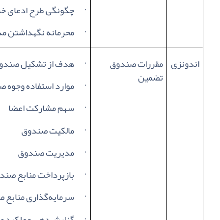
·
چگونگی طرح ادعای خ
·
محرمانه نگهداشتن مدا
اندونزی
مقررات صندوق
·
هدف از تشکیل صندو
تضمین
·
موارد استفاده وجوه 
·
سهم مشارکت اعضا
·
مالکیت صندوق
·
مدیریت صندوق
·
بازپرداخت منابع صند
·
سرمایه‌گذاری منابع 
·
گزارش‌دهی عملکرد صند