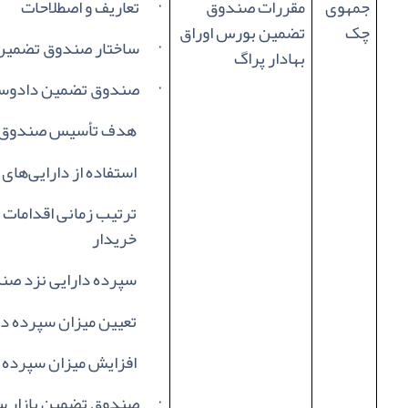
جمهوی
مقررات صندوق
·
تعاریف و اصطلاحات
چک
تضمین بورس اوراق
·
ساختار صندوق تضمی
بهادار پراگ
·
صندوق تضمین دادوست
هدف تأسیس صندوق
استفاده از دارایی‌ها
ترتیب زمانی اقدامات 
خریدار
سپرده دارایی نزد صن
تعیین میزان سپرده دا
افزایش میزان سپرده
·
صندوق تضمین بازار س