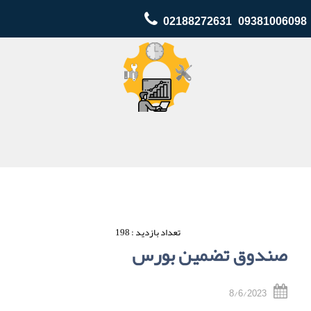
02188272631 09381006098
تعداد بازدید : 198
8/6/2023