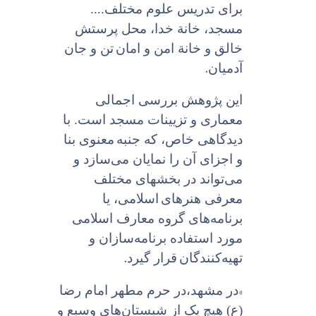
براى تدریس علوم مختلف....
مسجد، خانة خدا، محل پرستش
خالق و خانة امن و امان
تن و جان
.
آدمیان
این پژوهش بررسى اجمالى
معمارى و تزیینات مسجد است. با
دیدگاهى خاص، که جنبه
معنوى بنا
و اجزاى آن را نمایان می‌سازد و
می‌تواند در بخشهاى مختلف
معرفى هنرهاى
اسلامی، یا
برنامه‌هاى گروه معارف اسلامى
مورد استفاده برنامه‌سازان و
.
تهیه‌کنندگان
قرار گیرد
«
در مشهد،‌در حرم مطهر امام رضا
(ع) هیچ یک از شبستان‌هاى وسیع و