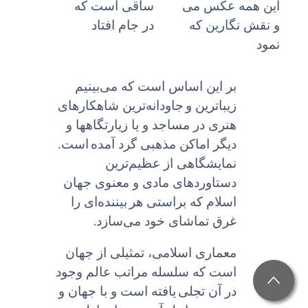
این همه عکس مى
ساقى است که
و نقش نگارین که
در جام افتاد
نمود
بر این اساس است که می‌بینیم
زیباترین و
جاودانه‌ترین شاهکارهاى
هنرى در مساجد و یا زیارتگاهها و
دیگر اماکن مذهبى گرد آمده
است.
نمایشگاهى از عظیم‌ترین
دستاوردهای مادى و معنوى جهان
اسلام که براستى هر
بیننده‌اى را
.
غرق تماشاى خود می‌سازد
معماری اسلامی، تمثیلى از جهان
است که سلسله مراتب عالم وجود
در آن تجلى
یافته است و با جهان و