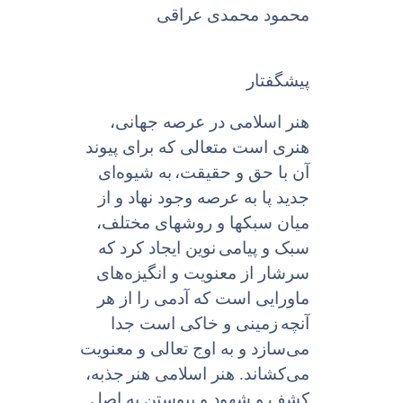
محمود محمدى عراقى
پیشگفتار
هنر اسلامى در عرصه جهانی،
هنرى است متعالى که براى پیوند
آن با حق و حقیقت،
به شیوه‌ای
جدید پا به عرصه وجود نهاد و از
میان سبکها و روشهاى مختلف،
سبک و پیامى
نوین ایجاد کرد که
سرشار از معنویت و انگیزه‌هاى
ماورایى است که آدمى را از هر
آنچه
زمینى و خاکى است جدا
می‌سازد و به اوج تعالى و معنویت
می‌کشاند. هنر اسلامى هنر
جذبه،
کشف و شهود و پیوستن به اصل