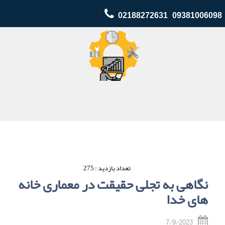
02188272631 09381006098
تعداد بازدید : 275
نگاهى به تجلى حقیقت در معمارى خانه
هاى خدا
7/9/2023