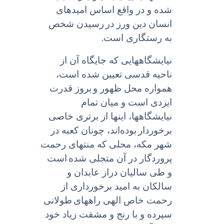
شده و در واقع اساس امیدهاى
انسان دین ورز در
رسیدن شخص
.
به رستگارى است
نیایشگاههایی که جایگاه آن از
ناحیه قدسى تعیین شده است،
همواره محل ظهور و
بروز قدرت
ایزدى است و میان تمام
نیایشگاهها، اینها از برترى خاصى
برخوردار
بوده‌اند، چونان کعبه در
شهر مکه، محلى که منتهاى رحمت
پروردگار در آن متجلى شده
است
و طى سالیان دراز عابدان و
سالکان به امید برخوردارى از
رحمت خاص الهى راههاى
طولانى
سپرده و با رنج و مشقت زیاد خود