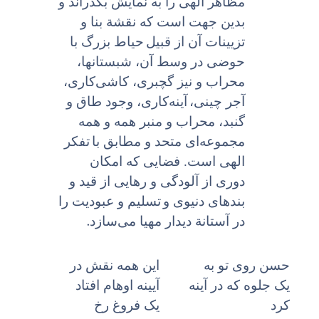
مظاهر الهى را به نمایش بگذراند و
بدین جهت است که نقشة بنا و
تزیینات آن از قبیل
حیاط بزرگ با
حوضى در وسط آن، شبستانها،
محراب و نیز گچبری، کاشی‌کاری،
آجر چینی،
آینه‌کاری، وجود طاق و
گنبد، محراب و منبر همه و همه
مجموعه‌اى متحد و مطابق با
تفکر
الهى است. فضایى که امکان
دورى از آلودگى و رهایى از قید و
بندهاى دنیوى و
تسلیم و عبودیت را
.
در آستانة دیدار مهیا می‌سازد
حسن روى تو به
این همه نقش در
یک جلوه که در آینه
آیینه اوهام افتاد
کرد
یک فروغ رخ