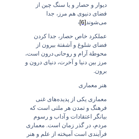
دیوار و حصار و یا سنگ چین از
فضاى دنیوى هم مرز، جدا
»
[6]
می‌شوند
عملکرد خاص حصار، جدا کردن
فضاى شلوغ و آشفتة بیرون از
محوطة آرام و روحانى
درون است،
مرز بین دنیا و آخرت، دنیاى درون و
.
برون
هنر معمارى
معماری یکى از پدیده‌هاى غنى
فرهنگ و تمدن هر ملتى است که
بیانگر اعتقادات و
آداب و رسوم
مردم، در گذر زمان است. معمارى
فرآیندى است آمیخته از علم و هنر