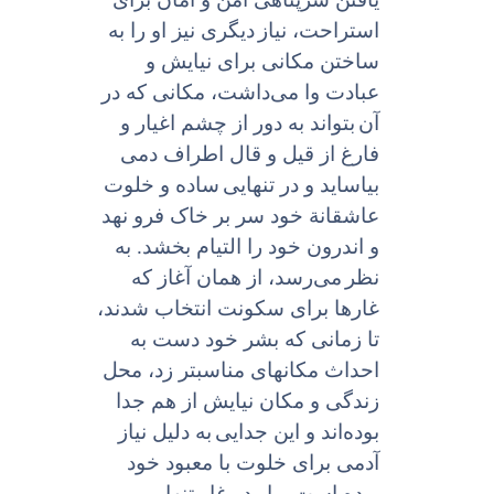
استراحت، نیاز
دیگرى نیز او را به
ساختن مکانى براى نیایش و
عبادت وا می‌داشت، مکانى که در
آن
بتواند به دور از چشم اغیار و
فارغ از قیل و قال اطراف دمى
بیاساید و در تنهایی
ساده و خلوت
عاشقانة خود سر بر خاک فرو نهد
و اندرون خود را التیام بخشد. به
نظر
می‌رسد، از همان آغاز که
غارها براى سکونت انتخاب شدند،
تا زمانى که بشر خود دست به
احداث مکانهاى مناسبتر زد، محل
زندگى و مکان نیایش از هم جدا
بوده‌اند و این جدایى
به دلیل نیاز
آدمى براى خلوت با معبود خود
بوده است و او در غار تنهایى