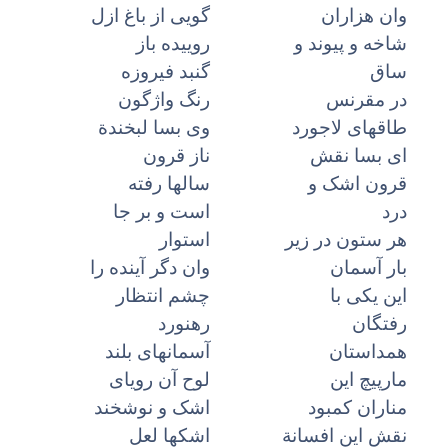
وان هزاران
گویى از باغ ازل
شاخه و پیوند و
روییده باز
ساق
گنبد فیروزه
در مقرنس
رنگ واژگون
طاقهاى لاجورد
وى بسا لبخندة
اى بسا نقش
ناز قرون
قرون اشک و
سالها رفته
درد
است و بر جا
هر ستون در زیر
استوار
بار آسمان
وان دگر آینده را
این یکى با
چشم انتظار
رفتگان
رهنورد
همداستان
آسمانهاى بلند
مارپیچ این
لوح آن رویاى
مناران کمبود
اشک و نوشخند
نقش این افسانة
اشکها لعل