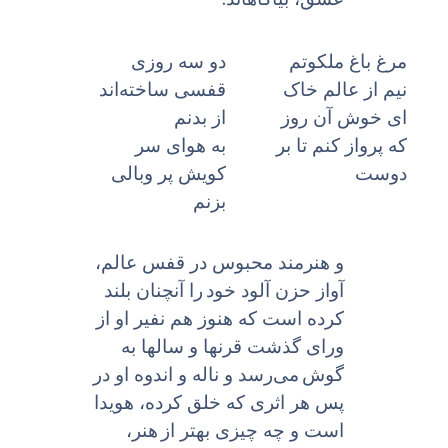
مرغ باغ ملکوتم
دو سه روزى
نیم از عالم خاک
قفسى ساخته‌اند
اى خوش آن روز
از بدنم
که پرواز کنم تا بر
به هواى سر
دوست
کویش پر وبالى
بزنم
و هنرمند محبوس در قفس عالم،
آواز حزن آلود خود
را آنچنان بلند
کرده است که هنوز هم نفیر او از
وراى گذشت قرنها و سالها به
گوش
می‌رسد و ناله و اندوه او در
پس هر اثرى که خلق کرده، هویدا
است و چه چیزى بهتر از
هنر،