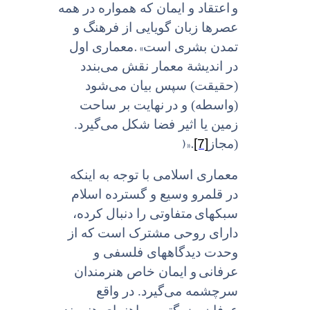
و
اعتقاد و ایمان که همواره در همه
عصرها زبان گویایى از فرهنگ و
. «
تمدن بشرى است
معمارى اول
در اندیشة معمار نقش می‌بندد
(حقیقت) سپس بیان می‌شود
(واسطه) و در
نهایت بر ساحت
زمین یا اثیر فضا شکل می‌گیرد.
)».
[7]
(مجاز
معماری اسلامى با توجه به اینکه
در قلمرو وسیع و گسترده اسلام
سبکهاى
متفاوتى را دنبال کرده،
داراى روحى مشترک است که از
وحدت دیدگاههاى فلسفى و
عرفانى
و ایمان خاص هنرمندان
سرچشمه می‌گیرد. در واقع