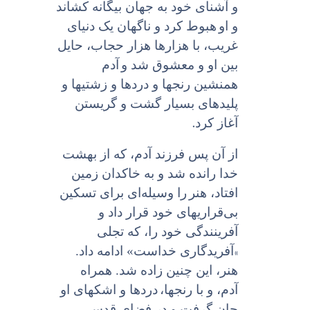
و آشناى خود به جهان بیگانه کشاند
و او
هبوط کرد و ناگهان یک دنیاى
غریب، با هزارها هزار حجاب، حایل
بین او و معشوق شد و
آدم
همنشین رنجها و دردها و زشتیها و
پلیدهاى بسیار گشت و گریستن
.
آغاز کرد
از آن پس فرزند آدم، که از بهشت
خدا رانده شد و به خاکدان زمین
افتاد، هنر
را وسیله‌ای براى تسکین
بی‌قراریهاى خود قرار داد و
آفرینندگى خود را، که تجلى
«
آفریدگاری خداست» ادامه داد.
هنر، این‌ چنین زاده شد. همراه
آدم، و با رنجها،
دردها و اشکهای او
جان گرفت و در فضاى قدسى