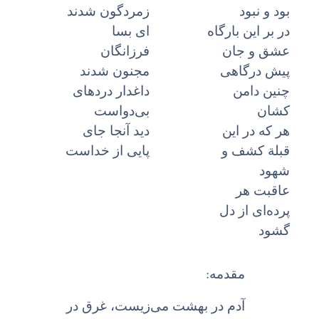
بود و نبود
زمردگون شدند
در بر این بارگاه
اى بسا
عشق و جان
فرزانگان
پیش درگاهى
مجنون شدند
چنین دامن
داغدار درد‌هاى
کشان
بی‌دواست
هر که در این
دید آنجا جاى
قبلة کشف و
پایى از خداست
شهود
عاقبت هر
پرده‌اى از دل
گشود
:
مقدمه
آدم در بهشت می‌زیست، غرق در