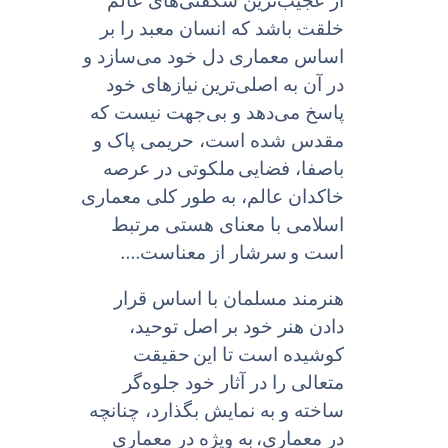
از عجیب‌ترین شگفتی‌هاى عالم
خلقت باشد که انسان معبد را بر
اساس معمارى دل خود می‌سازد و
در آن به اصلی‌ترین
نیازهاى خود
پاسخ می‌دهد و بی‌جهت نیست که
مقدس شده است، حریمى پاک و
باصفا، فضایى
ملکوتى در عرصه
خاکدان عالم، به طور کلى معمارى
اسلامى با معناى هستى مرتبط
....
است و
سرشار از معناست
هنرمند مسلمان با اساس قرار
دادن هنر خود بر اصل توحید،
کوشیده است تا این
حقیقت
متعالی را در آثار خود جلوه‌گر
ساخته و به نمایش بگذارد، چنانچه
در معماری،
به ویژه در معمارى