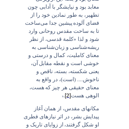
معابد بود و نیایشگر با آدابى چون
تطهیر، به طور نمادین خود را از
فضاى آلوده
پیشین جدا می‌ساخت
تا به ساحت مقدس روحانى وارد
شود و لذا «کلمة قدسی، از نظر
ریشه‌شناسی و زبان‌شناسى به
معناى کاملیت، کمال و درستى و
خوشى است و نقطه مقابل
آن،
یعنی شکسته، بسته، ناقص و
ناخوش.... (است)، در واقع به
معناى حقیقى هر چیز که
هست،
».
[2]
الوهى هست
مکانهای مقدس، از همان آغاز
پیدایش بشر، در اثر نیازهاى فطرى
او شکل گرفتند،
از زوایای تاریک و