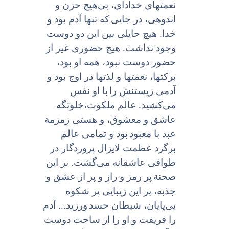
نعمتهاى خدادای، بی‌هیچ حزن و
اندوهی، در جایى
که تنها آدم بود و
خدا. هیچ حایلى بین این دو دوست
وجود نداشت. هیچ حضورى غیر از
حضور دوست نبود، همه او بود،
برکتها، نعمتها و لذتها در اوج بود و
آدمى زیستنش را
با او نفس
می‌کشید. عالم ملکوت،‌خلوتگه
عاشق و معشوق، و هستى زمزمة
عبد با معبود
بود و تمامی عالم
برگرد عظمت لایزال پروردگار در
طوافى عاشقانه می‌گشت. بر این
صحنة
پر رمز و راز و پر از عشق و
جذبه، بر این زیبایى پر شکوه
بی‌پایان، شیطان حسد
ورزید... آدم
را فریفت و او را از ساحت دوست