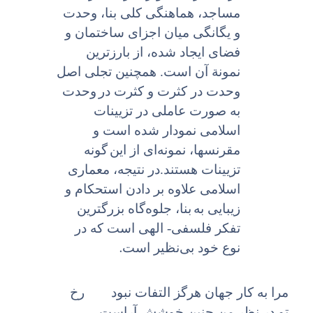
مساجد، هماهنگى کلى بنا، وحدت
و یگانگى میان اجزاى ساختمان و
فضاى ایجاد شده، از بارزترین
نمونة آن است. همچنین تجلى اصل
وحدت در کثرت و کثرت در
وحدت
به صورت عاملى در تزیینات
اسلامى نمودار شده است و
مقرنسها، نمونه‌اى از این
گونه
تزیینات هستند.در نتیجه، معمارى
اسلامى علاوه بر دادن استحکام و
زیبایى به
بنا، جلوه‌گاه بزرگترین
تفکر فلسفی- الهى است که در
.
نوع خود بی‌نظیر است
مرا به کار جهان هرگز التفات نبود
رخ
تو در نظر من چنین خوشش آراست