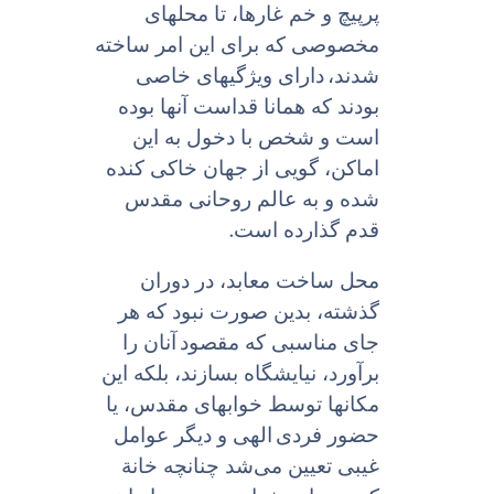
پرپیچ و خم غارها، تا محلهاى
مخصوصى که براى این امر ساخته
شدند،
داراى ویژگیهای خاصى
بودند که همانا قداست آنها بوده
است و شخص با دخول به این
اماکن، گویى از جهان خاکى کنده
شده و به عالم روحانى مقدس
.
قدم گذارده است
محل ساخت معابد، در دوران
گذشته، بدین صورت نبود که هر
جاى مناسبى که مقصود
آنان را
برآورد، نیایشگاه بسازند، بلکه این
مکانها توسط خوابهاى مقدس، یا
حضور فردى
الهى و دیگر عوامل
غیبى تعیین می‌شد چنانچه خانة