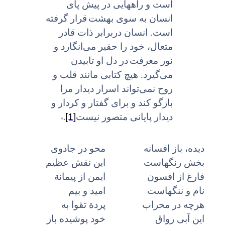
است و راههایى در پیش پاى
انسان به سوى بهشت
قرار گرفته
است. انسان دربرابر ذات قادر
متعال، خود را حقیر می‌انگارد و
نور معرفت
در دل او تابیدن
می‌گیرد. هیچ کتابى مانند قلب و
روح نمی‌تواند اسرار دیدار مرا
بازگو کند و براى گفتار و کردار و
».
[1]
دیدار پایانى متصور نیست
دیده، باز افسانه
محو در جادوى
بخش رنگهاست
این نقش عظیم
فارغ از افسون
ایمن از پیمانة
نام و ننگهاست
امید و بیم
هرچه در محراب
پردة تقوا به
این آبى رواق
خود پوشیده باز