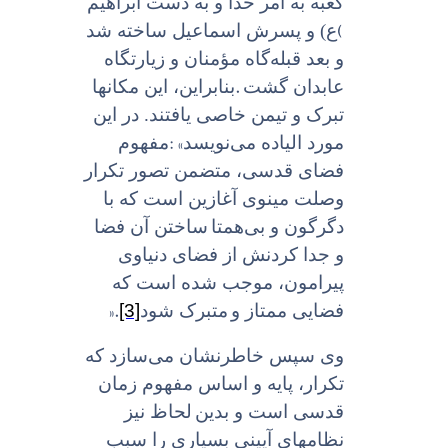
کعبه به امر خدا و به دست ابراهیم
(
ع) و پسرش اسماعیل ساخته شد
و بعد قبله‌گاه مؤمنان و زیارتگاه
.
عابدان گشت
بنابراین، این مکانها
تبرک و تیمن خاصى یافتند. در این
: «
مورد الیاده می‌نویسد
مفهوم
فضای قدسی، متضمن تصور تکرار
وصلت مینوى آغازین است که با
دگرگون و بی‌همتا
ساختن آن فضا
و جدا کردنش از فضاى دنیاوى
پیرامون، موجب شده است که
».
[3]
فضایى ممتاز و
متبرک شود
وی سپس خاطرنشان می‌سازد که
تکرار، پایه و اساس مفهوم زمان
قدسى است و بدین
لحاظ نیز
نظامهاى آیینى بسیارى را سبب