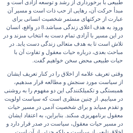
طبیعى با برخوردارى از رشد و توسعه آزادى است و
مبدأ حرکت آن، رهایى از حب ذات است و مسیر آن
عبارت از حرکت‏هاى مستمر شخصیت انسانى براى
ورود به هدف اعلاى زندگى مى‏باشد.8 در واقع، انسان
در این مسیر با آزادى تمام دست به انتخاب مى‏زند و در
تلاش است تا به هدف متعالى زندگى دست یابد. در
مباحث بعدى، درباره حیات معقول و تفاوت آن با
حیات طبیعى محض سخن خواهیم گفت.
وقتى تعریف علامه از اخلاق را در کنار تعریف ایشان
از سیاست مورد سنجش و مطالعه قرار مى‏دهیم،
همبستگى و تکمیل‏کنندگى این دو مفهوم را به روشنى
در مى‏یابیم. از چنین منظرى است که سیاست اولویت
و تقدم مى‏یابد و براى شخصیت آدمى در مسیر حیات
معقول برنامه‏ریزى مى‏کند. بنابراین، به اعتقاد ایشان
در مسیر حیات معقول، سیاست در صدر قرار دارد و
اخلاق تابعى از سیاست و بلکه جزئى از آن است.