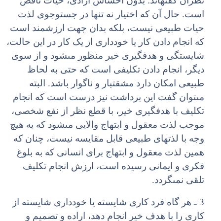
نظران گفته‏اند: بدون احساس آزادى، حیات ناقص
است. حال آن که اختیار نه تنها در جست‏وجوى لذت
حیات طبیعى نیست، بلکه بدان جهت ارزشمند است
که انجام دادن کار یا خوددارى از یک کار در این حالت،
شایستگى و هدف‏گیرى خیر منظور مى‏شود و از سوى
دیگر، انجام دادن تکلیفى است که حتى به لحاظ
طبیعى امکان دارد مشقت‏بار و ناگوار باشد. البته
مى‏توان گفت این برداشت نیز درست است که انجام
تکلیف با هدف‏گیرى خیر، با قطع نظر از نفع شخصى،
موجب لذت معقول و ابتهاج والایى مى‏شود که به هیچ
وجه با لذت‏هاى طبیعى قابل مقایسه نیست، چنان که
همین لذت معقول و ابتهاج براى انسانى که به بلوغ
فکرى و ایمانى رسیده است، ارزش انجام تکلیف
تلقى نمى‏گردد.
3 ـ هر گاه فرد کارى شایسته یا خوددارى شایسته از
کارى را با هدف خیر انجام دهد، اراده و تصمیم و