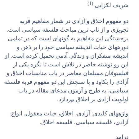
(1)
شریف لک‏زایى
دو مفهوم اخلاق و آزادى در شمار مفاهیم فربه
تجویزى و از ناب ترین مباحث فلسفه سیاسى است.
برجستگى این مفاهیم به گونه‏اى است که در تمامى
دوره‏هاى حیات اندیشه سیاسى خود را بر ذهن و
اندیشه متفکران و زندگى آدمى تحمیل کرده است. از
این رو نوشته حاضر در تلاش است تا نگره یکى از
فیلسوفان مسلمان معاصر در باب مناسبات اخلاق و
آزادى را بکاود و با سنجش این دو مفهوم فربه فلسفه
سیاسى، به طرح و آزمون مدعاى مقاله در باب
اولویت آزادى بر اخلاق بپردازد.
واژه‏هاى کلیدى: آزادى، اخلاق، حیات معقول، انواع
آزادى، فلسفه سیاسى، فلسفه اخلاق.
درامد