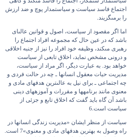
سیاست‏مدار ستمکار، اجتماع را فاسد مى‏کند و گاهى
اجتماع فاسد سیاست و سیاست‏مدار پوچ و ضد ارزش
را برمى‏گزیند.
اما اگر مقصود از سیاست، اصول و قوانین عالى‏اى
باشد که در عین حال که مجموعه افراد اجتماع را
رهبرى مى‏کند، وظیفه خود افراد را نیز از جنبه اخلاقى
و درونى مشخص نماید، اخلاق تابعى از سیاست
خواهد بود. به عبارت دیگر، اگر مراد از سیاست،
مدیریت حیات معقول انسان‏ها ـ چه در حالت فردى و
چه اجتماعى ـ براى نیل به عالى‏ترین هدف‏هاى مادى و
معنوى مانند برنامه‏ها و مقررات و آموزه‏هاى دینى
باشد آن گاه باید گفت که اخلاق تابع و جزئى از
سیاست است.6
سیاست از منظر ایشان «مدیریت زندگى انسان‏ها در
راه وصول به بهترین هدف‏هاى مادى و معنوى»7 است.