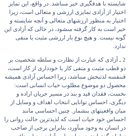
شایسته با هدف‏گیرى خیر مى‏باشد. در واقع، این تمایز
اختیار از آزادى تمایزى ارزشى و متعالى است، زیرا
اختیار به منظور ارزش‏هاى متعالى و آنچه شایسته و
خیر است به کار گرفته مى‏شود، در حالى که آزادى این
گونه نیست. و هیچ نوع بار ارزشى مثبت یا منفى
ندارد.
2 ـ آزادى که عبارت از نظارت و سلطه شخصیت بر
دو قطب مثبت و منفى کار یا خوددارى از کار است،
فى‏نفسه لذت‏بخش مى‏باشد، زیرا احساس آزادى همیشه
محصول دو موضوع مطلوب حیات انسانى است:
نخست، فقدان قید و بند در مسیر جریان اراده و
دیگرى، احساس توانایى انتخاب اهداف و وسایل از
میان واقعیت‏هاى بى‏شمار. چنین احساسى مانند
احساس خود حیات است که لذیذترین حالت روانى را
در انسان به وجود مى‏آورد، بنابراین برخى از صاحب