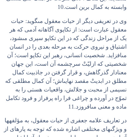
وابسته به کمال برین است.10
وى در تعریفى دیگر از حیات معقول مى‏گوید: حیات
معقول عبارت است: از تکاپوى آگاهانه آدمى که هر
یک از مراحل زندگى که در این تکاپو سپرى مى‏شود،
اشتیاق و نیروى حرکت به مرحله بعدى را در انسان
مى‏افزاید. شخصیت انسانى، رهبر این تکاپو است؛ آن
شخصیتى که ازلیّتْ سرچشمه آن است، این جهان
معنادار گذرگاهش، و قرار گرفتن در جاذبیت کمال
مطلق در ابدیتْ مقصد نهایى‏اش؛ آن کمال مطلقى که
نسیمى از محبت و جلالش، واقعیات هستى را به
تموّج در آورده و چراغى فرا راه پرفراز و فرود تکامل
ماده و معنى مى‏افروزد.11
در تعاریف علامه جعفرى از حیات معقول، به مؤلفه‏ها
و ویژگى‏هاى مختلفى اشاره شده که توجه به پاره‏اى از