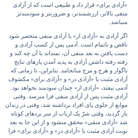
«آزادى براى» قرار داد و طبیعى است که از آزادى
منفى بالاتر، ارزش‏مندتر، و ضرورى‏تر و سودمندتر
مى‏باشد.
اگر آزادى به «آزادى از» یا آزادى منفى منحصر شود
ناقص و ناتمام است. آدمى پس از کسب آزادى و
دست یافتن به بعد منفى آن، نمى‏داند با آن چه کند و
رفته رفته داشتن آزادى به پدید آمدن پاره‏اى نتایج
ناگوار و هرج و مرج مى‏انجامد. بنابراین، تا زمانى که
آزادى مثبت یا «آزادى در» و «آزادى براى» مکشوف
آدمى نیفتد، «آزادى از» چندان سودمند نخواهد بود.
آزادى مثبت پس از آزادى منفى فرا مى‏رسد. وقتى
موانع از جلوى پاى افراد برداشته شد، وقتى در زندان
باز گردید، وقتى شرّ یک ارباب از سر برده‏اى کوتاه
شد «آزادى منفى» محقق مى‏شود و از این جا به بعد
نوبت آزادى مثبت یا «آزادى در» و «آزادى براى» فرا