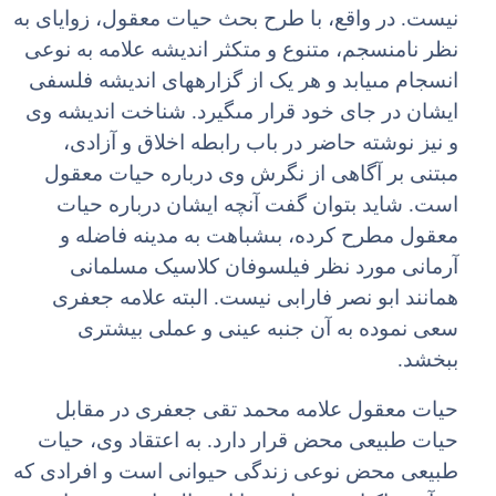
نیست. در واقع، با طرح بحث حیات معقول، زوایاى به
نظر نامنسجم، متنوع و متکثر اندیشه علامه به نوعى
انسجام مى‏یابد و هر یک از گزاره‏هاى اندیشه فلسفى
ایشان در جاى خود قرار مى‏گیرد. شناخت اندیشه وى
و نیز نوشته حاضر در باب رابطه اخلاق و آزادى،
مبتنى بر آگاهى از نگرش وى درباره حیات معقول
است. شاید بتوان گفت آنچه ایشان درباره حیات
معقول مطرح کرده، بى‏شباهت به مدینه فاضله و
آرمانى مورد نظر فیلسوفان کلاسیک مسلمانى
همانند ابو نصر فارابى نیست. البته علامه جعفرى
سعى نموده به آن جنبه عینى و عملى بیشترى
ببخشد.
حیات معقول علامه محمد تقى جعفرى در مقابل
حیات طبیعى محض قرار دارد. به اعتقاد وى، حیات
طبیعى محض نوعى زندگى حیوانى است و افرادى که