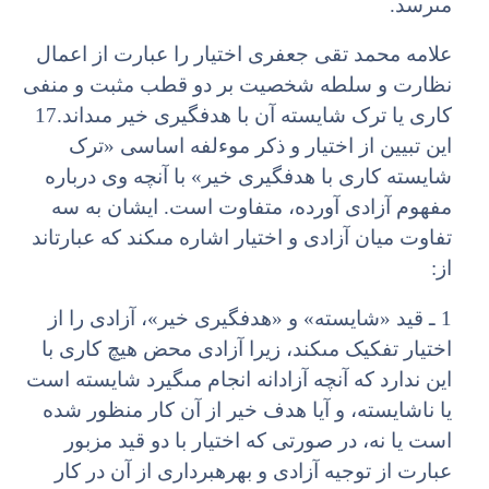
مى‏رسد.
علامه محمد تقى جعفرى اختیار را عبارت از اعمال
نظارت و سلطه شخصیت بر دو قطب مثبت و منفى
کارى یا ترک شایسته آن با هدف‏گیرى خیر مى‏داند.17
این تبیین از اختیار و ذکر موءلفه اساسى «ترک
شایسته کارى با هدف‏گیرى خیر» با آنچه وى درباره
مفهوم آزادى آورده، متفاوت است. ایشان به سه
تفاوت میان آزادى و اختیار اشاره مى‏کند که عبارت‏اند
از:
1 ـ قید «شایسته» و «هدف‏گیرى خیر»، آزادى را از
اختیار تفکیک مى‏کند، زیرا آزادى محض هیچ کارى با
این ندارد که آنچه آزادانه انجام مى‏گیرد شایسته است
یا ناشایسته، و آیا هدف خیر از آن کار منظور شده
است یا نه، در صورتى که اختیار با دو قید مزبور
عبارت از توجیه آزادى و بهره‏بردارى از آن در کار