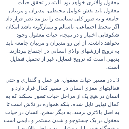
معقول والاترى خواهد بود. البته در تحقق حیات
معقول باید نقش عوامل محیطى، مدیران و مربیان
جامعه و به طور کلى سیاست را نیز مد نظر قرار داد.
اگر محیط اجتماعى، ناسالم و بیمارگونه باشد امکان
شکوفایى اختیار و در نتیجه، حیات معقول وجود
نخواهد داشت. از این رو مدیران و مربیان جامعه باید
به ترویج ارزش‏هاى والاى انسانى در اجتماع بپردازند.
بدیهى است که ترویج فضایل، غیر از تحمیل فضایل
است.
3 ـ در مسیر حیات معقول، هر عمل و گفتارى و حتى
فعالیت‏هاى مغزى انسان در مسیر کمال قرار دارد و
انسان در هیچ یک از مراحل حیات تصور نمى‏کند که به
کمال نهایى نایل شده، بلکه همواره در تلاش است تا
به اصل بالاترى برسد. به دیگر سخن، انسان در حیات
معقول در یک جست‏وجو و شدن مستمر و دایمى است
و هیچ‏گاه خود را از دست‏یابى به مراحل بالاترى از