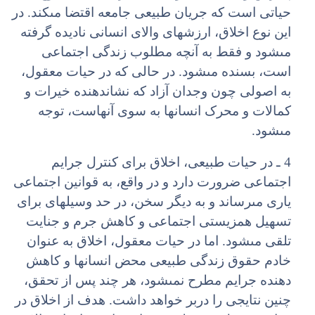
حیاتى است که جریان طبیعى جامعه اقتضا مى‏کند. در
این نوع اخلاق، ارزش‏هاى والاى انسانى نادیده گرفته
مى‏شود و فقط به آنچه مطلوب زندگى اجتماعى
است، بسنده مى‏شود. در حالى که در حیات معقول،
به اصولى چون وجدان آزاد که نشان‏دهنده خیرات و
کمالات و محرک انسان‏ها به سوى آنهاست، توجه
مى‏شود.
4 ـ در حیات طبیعى، اخلاق براى کنترل جرایم
اجتماعى ضرورت دارد و در واقع، به قوانین اجتماعى
یارى مى‏رساند و به دیگر سخن، در حد وسیله‏اى براى
تسهیل همزیستى اجتماعى و کاهش جرم و جنایت
تلقى مى‏شود. اما در حیات معقول، اخلاق به عنوان
خادم حقوق زندگى طبیعى محض انسان‏ها و کاهش
دهنده جرایم مطرح نمى‏شود، هر چند پس از تحقق،
چنین نتایجى را دربر خواهد داشت. هدف از اخلاق در