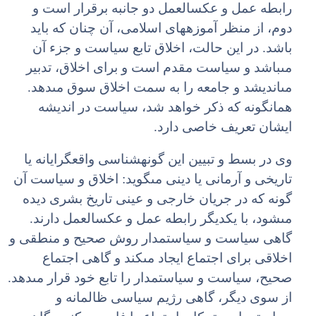
رابطه عمل و عکس‏العمل دو جانبه برقرار است و
دوم، از منظر آموزه‏هاى اسلامى، آن چنان که باید
باشد. در این حالت، اخلاق تابع سیاست و جزء آن
مى‏باشد و سیاست مقدم است و براى اخلاق، تدبیر
مى‏اندیشد و جامعه را به سمت اخلاق سوق مى‏دهد.
همان‏گونه که ذکر خواهد شد، سیاست در اندیشه
ایشان تعریف خاصى دارد.
وى در بسط و تبیین این گونه‏شناسى واقع‏گرایانه یا
تاریخى و آرمانى یا دینى مى‏گوید: اخلاق و سیاست آن
گونه که در جریان خارجى و عینى تاریخ بشرى دیده
مى‏شود، با یکدیگر رابطه عمل و عکس‏العمل دارند.
گاهى سیاست و سیاست‏مدار روش صحیح و منطقى و
اخلاقى براى اجتماع ایجاد مى‏کند و گاهى اجتماع
صحیح، سیاست و سیاست‏مدار را تابع خود قرار مى‏دهد.
از سوى دیگر، گاهى رژیم سیاسى ظالمانه و