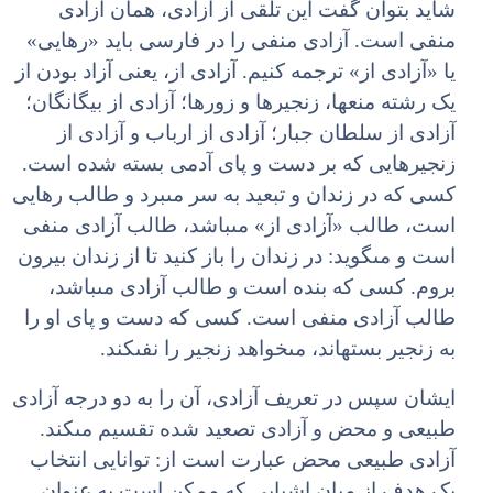
شاید بتوان گفت این تلقى از آزادى، همان آزادى
منفى است. آزادى منفى را در فارسى باید «رهایى»
یا «آزادى از» ترجمه کنیم. آزادى از، یعنى آزاد بودن از
یک رشته منع‏ها، زنجیرها و زورها؛ آزادى از بیگانگان؛
آزادى از سلطان جبار؛ آزادى از ارباب و آزادى از
زنجیرهایى که بر دست و پاى آدمى بسته شده است.
کسى که در زندان و تبعید به سر مى‏برد و طالب رهایى
است، طالب «آزادى از» مى‏باشد، طالب آزادى منفى
است و مى‏گوید: در زندان را باز کنید تا از زندان بیرون
بروم. کسى که بنده است و طالب آزادى مى‏باشد،
طالب آزادى منفى است. کسى که دست و پاى او را
به زنجیر بسته‏اند، مى‏خواهد زنجیر را نفى‏کند.
ایشان سپس در تعریف آزادى، آن را به دو درجه آزادى
طبیعى و محض و آزادى تصعید شده تقسیم مى‏کند.
آزادى طبیعى محض عبارت است از: توانایى انتخاب
یک هدف از میان اشیایى که ممکن است به عنوان