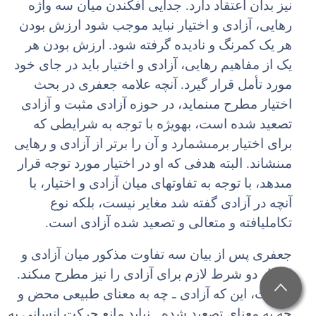
نیز بدان اعتقاد دارد. جدایى افکندن میان سه واژه
رهایى، آزادى و اختیار نباید موجب شود ارزش بودن
هر یک کمرنگ و نادیده گرفته شود. ارزش بودن هر
یک از مفاهیم رهایى، آزادى و اختیار باید در جاى خود
مورد تأمل قرار گیرد. آنچه علامه جعفرى در بحث
اختیار مطرح مى‏نماید، در حوزه آزادى مثبت و آزادى
تصعید شده است، به‏ویژه با توجه به شرایطى که
براى اختیار برمى‏شمارد و آن را برتر از آزادى و رهایى
مى‏نشاند. البته هدفى که او در اختیار مورد توجه قرار
مى‏دهد، با توجه به تفاوت‏هاى میان آزادى و اختیار، با
آنچه در آزادى گفته شد مغایر نیست، بلکه نوع
تکامل‏یافته و متعالى و تصعید شده آزادى است.
جعفرى پس از بیان سه تفاوت مذکور میان آزادى و
اختیار دو شرط لازم براى آزادى را نیز مطرح مى‏کند.
نخست، این که آزادى ـ چه به معناى طبیعى محض و
چه به معناى تصعید شده ـ نباید مانع حرکت انسانى به