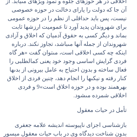
اخلاقى در هر حوزه‏اى جلوه و نمود ویژه‏اى مى‏یابد. از
آن جا که دولت را یاراى دخالت در حوزه خصوصى
نیست، پس باید حداقلى از نظم را در حوزه عمومى
براى شهروندان پدید آورد تا عمومیت ارزش‏ها ثابت
بماند و دیگر کسى به حقوق آدمیان که اخلاق و آزادى
شهروندان از جمله آنها مى‏باشد، تجاوز نکند. درباره
این‏که چه کسى اخلاقى است، مى‏توان گفت «هر گاه
فردى گرایش اساسى وجود خود یعنى کمال‏طلبى را
فعال ساخته و بدون احتیاج به عامل بیرونى از بدى‏ها
کنار رفته و نیکى‏ها را انجام دهد، چنین فردى از اخلاق
بهره‏مند بوده و در حوزه اخلاق است»9 و فردى
اخلاقى شمرده مى‏شود.
تأمل در حیات معقول
بازشناسى اجزاى ناپیوسته اندیشه علامه جعفرى
بدون شناخت دیدگاه وى در باب حیات معقول میسور