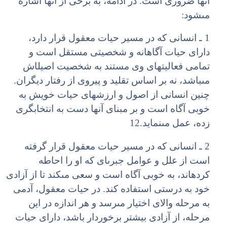
آنها ضرورى است. در ادامه، به برخى از آنها اشاره
مى‏شود:
1 ـ انسانى که در مسیر حیات معقول قرار دارد،
داراى حیات آگاهانه و شخصیتى مستقل است و
تمامى فعالیت‏هاى وى مستند به شخصیت اصیل‏اش
مى‏باشد، نه بر اساس تقلید و پیروى از رفتار دیگران.
چنین انسانى از اصول و ارزش‏هاى حیات خویش به
خوبى آگاه است و بر مبناى آنها دست به انتخاب‏گرى
زده، عمل مى‏نماید.12
2 ـ انسانى که در مسیر حیات معقول قرار گرفته
است از علل و عوامل جبرى‏اى که او را احاطه
کرده‏اند، به خوبى آگاه است و سعى مى‏کند تا از آزادى
خود به درستى استفاده کند. در حیات معقول، آدمى
به مرحله والاى اختیار مى‏رسد و هر اندازه در این
مرحله، از آزادى بیشتر برخوردار باشد، داراى حیات