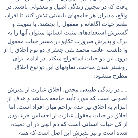
یافت که در پى‏چنین زندگى اصیل و معقولى باشند. در
واقع، مدیران هر جامعه‏اى بایستى تلاش کنند تا افراد،
طعم حیات آگاهانه و معقول را بچشند. با تقویت و
گسترش استعدادهاى مثبت انسان‏ها مى‏توان آنها را به
درک و پذیرش ضرورت تکاپو در مسیر حیات معقول
وا داشت. علامه محمد تقى جعفرى دو نوع اخلاق را از
درون این دو حیات استخراج مى‏کند. در ادامه، براى
روشن‏تر شدن مباحث، تفاوت‏هاى این دو نوع اخلاق
مطرح مى‏شود:
1 ـ در زندگى طبیعى محض، اخلاق عبارت از پذیرش
اصولى است که مورد تأیید جامعه مى‏باشد و هدف از
التزام به اخلاق نیز عدم تزاحم میان افراد است. اما
اخلاق در حیات معقول عبارت از احساس جزء بودن
از کل حیات انسانى است که دم الهى در آن دمیده
شده است و نیز پذیرش این اصل است که همه