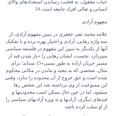
حیات معقول، به فعلیت رساندن استعدادهاى والاى
انسانى و تعالى افراد جامعه است.14
مفهوم آزادى
علامه محمد تقى جعفرى در تبیین مفهوم آزادى، از
سه واژه رهایى، آزادى و اختیار بهره برده و با تفکیک
آنها از یکدیگر به تبیین این مفهوم در فلسفه سیاسى
مى‏پردازد. نخست، ایشان رهایى را «باز شدن قید از
مسیر جریان اراده به طور نسبى»15 مى‏داند؛ براى
مثال، شخصى که به تبعید و ماندن در مکانى محکوم
شده است و حق خروج از آن محدوده را ندارد، وقتى
این ممنوعیت از وى برداشته شد این شخص رها
مى‏شود، اما در عین حال ممکن است محدودیت‏ها و
قیدهاى دیگرى، آزادى‏ها و به ویژه آزادى‏هاى سیاسى را
از او سلب کرده باشد.