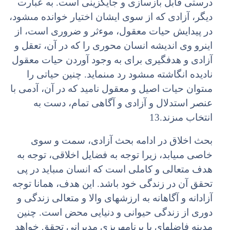
درستى قابل بازسازى و جایگزینى است. به عبارت
دیگر، آزادى که از سوى ایشان اختیار خوانده مى‏شود،
در پیدایش حیات معقول، موءثر و ضرورى است، از
این‏رو وى اندیشه انسان محورى را که در آن، تعقل و
آزادى و هدف‏گیرى براى به وجود آوردن حیات معقول
نادیده انگاشته مى‏شود رد مى‏نماید. چنین حیاتى را
مى‏توان حیات اصیل و معقول نامید که در آن، آدمى با
عنصر استدلال و آزادى و آگاهى تمام، دست به
انتخاب مى‏زند.13
بحث اخلاق در ادامه بحث آزادى، سمت و سوى
خاصى مى‏یابد، زیرا توجه به فضایل اخلاقى، توجه به
هدف متعالى و کاملى است که انسان مى‏باید در پى
تحقق آن در زندگى خود باشد. این هدف، همانا توجه
آزادانه و آگاهانه به ارزش‏هاى والا و متعالى زندگى و
دورى از زندگى حیوانى و دنیایى محض است. چنین
مدینه فاضله‏اى با برنامه‏ریزى مدیرانى تحقق خواهد