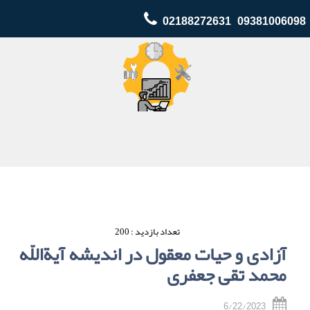
02188272631 09381006098
تعداد بازدید : 200
آزادى و حیات معقول در اندیشه آیة‏اللّه‏
محمد تقى جعفرى
6/22/2023