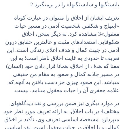
بایستگى‏ها و شایستگى‏ها» را در برمى‏گیرد.2
تعریف ایشان از اخلاق را مى‏توان در عبارت کوتاه
«ابتهاج و شکفتن شخصیت آدمى در مسیر حیات
معقول»3 مشاهده کرد. به دیگر سخن، اخلاق
شکوفایى استعدادهاى مثبت و عالى‏ترین حقایق درون
آدمى در جهت کمال و هدف اعلاى زندگى است. این
تعریف تا حدودى به غایت اخلاق ناظر است؛ به این
معنا که هدف از اخلاق، همانا قرار دادن خود (انسان)
در مسیر جاذبه کمال و صعود به مقام منِ حقیقى
مى‏باشد. این صعود چیزى جز دست یافتن به آنچه که
علامه جعفرى آن را حیات معقول مى‏نامد، نیست.
در موارد دیگرى نیز ضمن بررسى و نقد دیدگاه‏هاى
مختلف4 در باب اخلاق، به ارائه تعریف مورد نظر خود
مى‏پردازد. مشخصه اساسى تعریف وى، تأکید بر اخلاق
کمالى و یا اخلاق در حیات معقول است. نقد اساسى