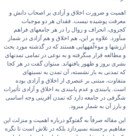
اهمیت و ضرورت اخلاق و آزادى بر اصحاب دانش و
معرفت پوشیده نیست. فقدان هر دو موجبات
کج‏روى، انحراف و زوال را در هر جامعه‏اى فراهم
مى‏آورد. علاوه بر این، هم اخلاق و هم آزادى در شمار
ارزش‏ها و موءلّفه‏هایى هستند که در گذشته مورد بحث
و مطالعه قرار مى‏گرفته و به نوعى در تمامى تمدن‏هاى
بشرى بروز و ظهور یافته‏اند. مى‏توان گفت در هر کجا
که تمدنى به بار نشسته، آن تمدن به نسبت‏هاى
متفاوت، مبتنى بر عنصرى از اخلاق و آزادى بوده
است. پاى‏بندى و عدم پاى‏بندى به اخلاق و آزادى تأثیرات
شگرفى در جامعه دارد که تمدن آفرینى وجه اساسى
و بارز آن به شمار مى‏رود.
این مقاله صرفاً به گفت‏وگو درباره اهمیت و منزلت این
مفاهیم برجسته نمى‏پردازد بلکه در تلاش است تا نگره