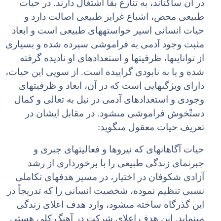
در آن ساکن‏اند، به تنازع بقا اشتغال دارند. در حیات
طبیعى محض، اشباع غرایز طبیعى اصالت دارد و
حیات انسانى اسیر خواسته‏هاى طبیعى است و ابعاد
مثبت وجود آدمى به فراموشى سپرده شده و بسیارى
از توانایى‏ها، ظرفیت‏ها و استعدادهاى او نادیده گرفته
شده و یا به نابودى گراییده است. از سویى این حیات،
داراى ویژگى‏هایى است که در آن، ابعاد و ظرفیت‏هاى
وجودى و استعدادهاى آدمى در نیل به تعالى و کمال
دستْ‏خوش فراموشى مى‏شود. در مقابل ایشان در
تعریف حیات معقول مى‏گوید:
حیات آگاهانه‏اى که نیروها و فعالیت‏هاى جبرى و
جبرنماى زندگى طبیعى را با برخوردارى از رشد
آزادى شکوفان در اختیار، در مسیر هدف‏هاى تکاملى
نسبى تنظیم نموده، شخصیت انسانى را که تدریجاً در
این گذرگاه ساخته مى‏شود، وارد هدف اعلاى زندگى
مى‏نماید. این هدف اعلاى شرکت در آهنگ کلى هستى