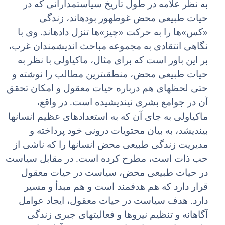
به نظر علامه در طول تاریخ سیاست‏مدارانى که در
حیات طبیعى محض غوطه‏ور بوده‏اند، زندگى
«کس»ها را به حرکت «چیز»ها تنزل داده‏اند. وى با
نگاهى انتقادى به مجموعه مباحث اندیشمندان غرب،
بر این باور است که براى مثال، ماکیاولى با نظر به
حیات طبیعى محض، منطقى‏ترین مطالب را نوشته و
حتى لحظه‏اى هم درباره حیات معقول و امکان تحقق
آن در جوامع بشرى نیندیشیده است. در واقع،
ماکیاولى به جاى آن که به استعدادهاى عظیم انسان‏ها
بیندیشد، به بیان محتویات درونى خود پرداخته و
مدیریت زندگى طبیعى محض انسان‏ها را که ناشى از
حب ذات است، مطرح کرده است. در مقابل سیاست
در حیات طبیعى محض، سیاست در حیات معقول
قرار دارد که هم هدف‏مند است و هم مبدأ و مسیر
دارد. هدف سیاست در حیات معقول، ایجاد عوامل
آگاهانه و تنظیم نیروها و فعالیت‏هاى جبرى زندگى