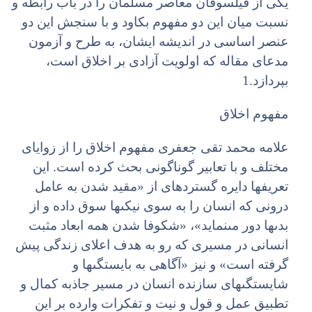
یکى از فیلسوفان معاصر مسلمان را در باب رابطه و
نسبت میان این دو مفهوم بکاود و با سنجش این دو
عنصر اساسى در اندیشه ایشان، به طرح و آزمون
مدعاى مقاله که اولویت آزادى بر اخلاق است،
بپردازد.1
مفهوم اخلاق
علامه محمد تقى جعفرى مفهوم اخلاق را از زوایاى
مختلف و با تعابیر گوناگونى بحث کرده است. این
تعریف‏ها دایره گسترده‏اى از «مقید شدن به عامل
درونى که انسان را به سوى نیکى‏ها سوق داده و از
بدى‏ها دور مى‏نماید»، «شکوفا شدن همه ابعاد مثبت
انسانى در مسیرى که رو به هدف اعلاى زندگى پیش
گرفته است» و نیز «آگاهى به بایستگى‏ها و
شایستگى‏هاى سازنده انسان در مسیر جاذبه کمال و
تطبیق عمل و قول و نیت و تفکرات وارده بر این