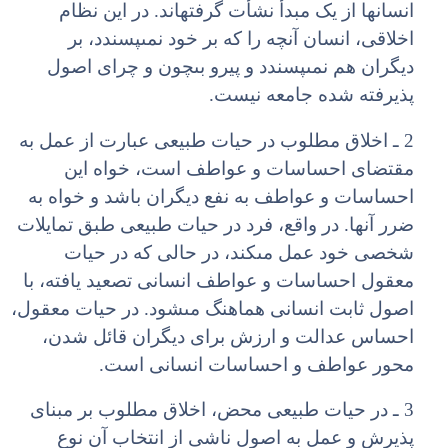
انسان‏ها از یک مبدأ نشأت گرفته‏اند. در این نظام
اخلاقى، انسان آنچه را که بر خود نمى‏پسندد، بر
دیگران هم نمى‏پسندد و پیرو بى‏چون و چراى اصول
پذیرفته شده جامعه نیست.
2 ـ اخلاق مطلوب در حیات طبیعى عبارت از عمل به
مقتضاى احساسات و عواطف است، خواه این
احساسات و عواطف به نفع دیگران باشد و خواه به
ضرر آنها. در واقع، فرد در حیات طبیعى طبق تمایلات
شخصى خود عمل مى‏کند، در حالى که در حیات
معقول احساسات و عواطف انسانى تصعید یافته، با
اصول ثابت انسانى هماهنگ مى‏شود. در حیات معقول،
احساس عدالت و ارزش براى دیگران قائل شدن،
محور عواطف و احساسات انسانى است.
3 ـ در حیات طبیعى محض، اخلاق مطلوب بر مبناى
پذیرش و عمل به اصول ناشى از انتخاب آن نوع