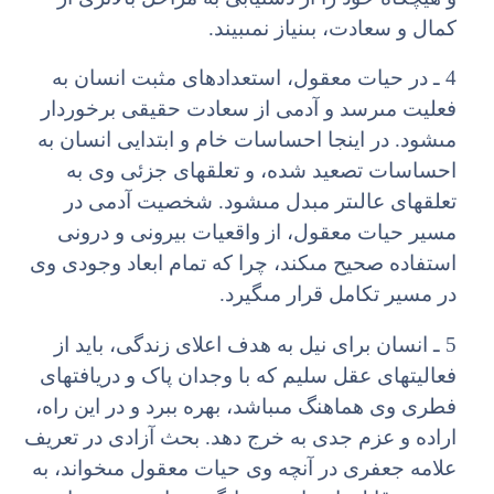
کمال و سعادت، بى‏نیاز نمى‏بیند.
4 ـ در حیات معقول، استعدادهاى مثبت انسان به
فعلیت مى‏رسد و آدمى از سعادت حقیقى برخوردار
مى‏شود. در این‏جا احساسات خام و ابتدایى انسان به
احساسات تصعید شده، و تعلق‏هاى جزئى وى به
تعلق‏هاى عالى‏تر مبدل مى‏شود. شخصیت آدمى در
مسیر حیات معقول، از واقعیات بیرونى و درونى
استفاده صحیح مى‏کند، چرا که تمام ابعاد وجودى وى
در مسیر تکامل قرار مى‏گیرد.
5 ـ انسان براى نیل به هدف اعلاى زندگى، باید از
فعالیت‏هاى عقل سلیم که با وجدان پاک و دریافت‏هاى
فطرى وى هماهنگ مى‏باشد، بهره ببرد و در این راه،
اراده و عزم جدى به خرج دهد. بحث آزادى در تعریف
علامه جعفرى در آنچه وى حیات معقول مى‏خواند، به