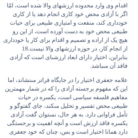
اقدام وى وارد محدوده ارزش‏هاى والا شده است، امّا
اگر با آزادى محض خود کارى انجام دهد یا از کارى
خوددارى کند، منفعت و امتیازى طبیعى براى حیات
طبیعى محض خود به دست آورده است، از این رو
هیچ یک از اراده و تصمیم و اقدام براى کار یا خوددارى
از انجام کار، در حوزه ارزش‏هاى والا نیست.18
بنابراین، اختیار داراى ابعاد ارزشى‏اى است که آزادى
فاقد آن مى‏باشد.
علامه جعفرى اختیار را در جایگاه فراتر مى‏نشاند، اما
این که مفهوم برجسته آزادى را که در شمار مهم‏ترین
مفاهیم فلسفه سیاسى است، یکسره در حیات
طبیعى محض تفسیر و تحلیل مى‏کند، جاى گفت‏وگو و
تأمل فراوانى دارد. به هر حال، نمى‏توان گفت آزادى
یکسره فاقد ارزش است و آنچه اهمیت و برجستگى
دارد همانا اختیار است و بس، چنان که خود جعفرى