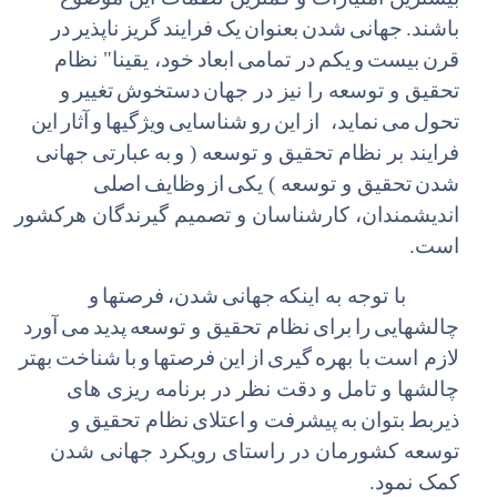
باشند.
جهانی
شدن
بعنوان
یک
فرایند
گریز
ناپذیر
در
قرن
بیست
و
یکم
در تمامی
ابعاد
خود، یقینا" نظام
تحقیق و توسعه را نیز در جهان
دستخوش
تغییر
و
تحول
می
نماید، از
این
رو
شناسایی
ویژگیها
و
آثار
این
فرایند بر نظام تحقیق و توسعه ( و
به
عبارتی
جهانی
شدن
تحقیق و توسعه ) یکی
از
وظایف
اصلی
اندیشمندان، کارشناسان و تصمیم گیرندگان هرکشور
است.
با توجه به اینکه
جهانی
شدن،
فرصتها
و
چالشهایی
را
برای
نظام تحقیق و توسعه
پدید
می
آورد
لازم است
با بهره
گیری
از
این
فرصتها
و
با
شناخت
بهتر
چالشها و تامل و دقت نظر در برنامه ریزی های
ذیربط
بتوان
به
پیشرفت و
اعتلای
نظام تحقیق و
توسعه کشورمان در راستای رویکرد جهانی شدن
کمک نمود.