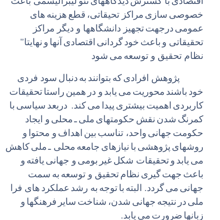
اقتصادی
با گسترش
دیدگاههای
نئو
لیبرالیسمی باعث
خصوصی
سازی
مراکز تحیقاتی،
قطع
هزینه
های
عمومی
درجهت
تجهیز دانشگاهها و دیگر مراکز
تحقیقاتی و
باعث
خود
گردانی
اقتصادی
آنها
و
نهایتا"
نظام تحقیق و توسعه
می
شود
پژوهش افرادی
که
بتوانند
به
دنبال
سود فردی
خود
باشند
محوریت
می
یابد
و در
همین
راستا
تحقیقات
کاربردی
اهمیت
بیشتری
پیدا
می
کند.
دربعد
سیاسی
با
کمرنگ
شدن
نقش
حکومتهای
ملی
ـ
محلی
و ایجاد
حکومت
جهانی
واحد، تناسب
بین
اهداف
و محتوا
و
روشهای
پژوهشی
با
نیازهای
جامعه
محلی ـ
ملی
کاهش
می
یابد
و
تحقیقات شکل
غیر
بومی
و جهانی
یافته
و
باعث
جهت
گیری
نظام
تحقیق و توسعه
به
سمت
جهانی
می
گردد. البته
با
توجه
به رشد
عملکرد
های فرا
ملی
در
نتیجه
جهانی
شدن،
شناخت
سایر
فرهنگها
و
زبانها
ضرورت
می
یابد.