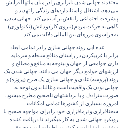
معتقدند
جهانی
شدن
نابرابری
را
در
میان
ملتها
افزایش
می
دهد،
اشتغال
و
استانداردهای
زندگی
را
تهدید
و
پیشرفت
اجتماعی
را
نقش
بر
آب
می
کند. جهانی
شدن،
گاهی
به
حرکت
مردم
(نیروی
کار)
و
دانش
(تکنولوژی)
به
فراسوی
مرزهای
بین
المللی
دلالت
می
کند.
عده ایی روند
جهانی
سازی را
در تمامی ابعاد
برابر با
غربی‏کردن
در
راستای
منافع
سلطه
و
سرمایه
داری جوامعی از جهان
و
بی‏توجه
به
منافع
و
مصالح
و
ارزشهای
جوامع دیگر جهان می دانند. جهانی
شدن
یک
روند
(پروسه)
عادی
و جهانی
سازی
یک
طرح (پروژه)
و
جهانی
بودن
یک
واقعیت
است
و
غالبا
بدون
توجه
به
صورت
مترادف
و
با برداشتهای
ناصحیح
مطرح
می‏شود.
امروزه بسیاری از کشورها تمامی امکانات
سخت‏افزاری
و
نرم‏افزاری خود را
برای مواجهه صحیح با
رویکرد جهانی شدن به
کار
می‏گیرند تا دریافت کننده
بیشترین امتیازات و کمترین لطمات این موضوع