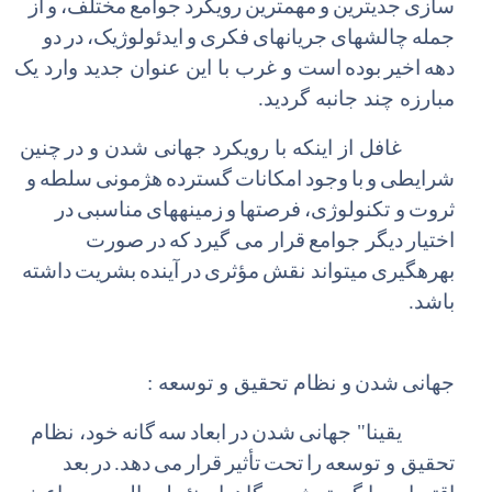
سازی
جدی‏ترین
و
مهمترین
رویکرد
جوامع
مختلف،
و
از
جمله
چالش‏های
جریان‏های
فکری
و
ایدئولوژیک،
در
دو
دهه
اخیر
بوده
است و غرب با این عنوان جدید وارد یک
مبارزه چند جانبه گردید.
غافل از اینکه با رویکرد جهانی شدن و در
چنین
شرایطی
و
با
وجود
امکانات
گسترده
هژمونی
سلطه
و
ثروت
و تکنولوژی،
فرصت‏ها
و
زمینه‏های
مناسبی
در
اختیار
دیگر جوامع
قرار می گیرد
که
در
صورت
بهره‏گیری
می‏تواند نقش
مؤثری
در
آینده
بشریت
داشته
باشد.
جهانی
شدن
و نظام تحقیق و توسعه :
یقینا" جهانی
شدن
در
ابعاد
سه
گانه
خود، نظام
تحقیق و توسعه
را
تحت
تأثیر
قرار
می
دهد.
در
بعد