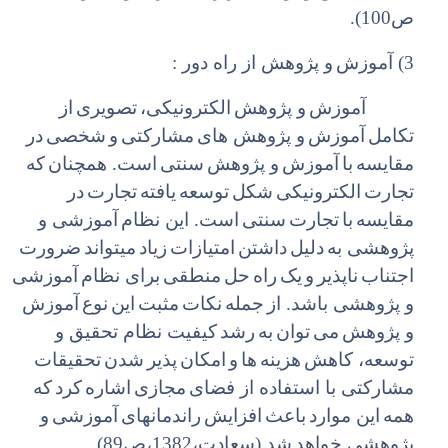
ص100).
3) آموزش
و پژوهش از راه دور :
آموزش
و پژوهش
الکترونیکی،
تصویری
از
تکامل
آموزش
و پژوهش های
مشارکتی
و
شخصی
در
مقایسه
با
آموزش
و پژوهش
سنتی
است. همچنان
که
تجارت
الکترونیکی
شکل
توسعه
یافته
تجارت
در
مقایسه
با
تجارت
سنتی
است. این نظام
آموزشی و
پژوهشی به
دلیل
داشتن
امتیازات
زیاد
میتواند
ضرورت
اجتناب
ناپذیر
و
یک
راه
حل
منطقی
برای نظام
آموزشی
و پژوهشی باشد. از
جمله
نکات
مثبت
این
نوع
آموزش
و پژوهش
می
توان
به
رشد
کیفیت نظام تحقیق و
توسعه، کاهش
هزینه
ها
و
امکان
پذیر
شدن
تحقیقات
مشارکتی با استفاده از فضای
مجازی
اشاره
کرد
که
همه
این موارد
باعث
افزایش
راندمانهای
آموزشی
و
پژوهشی خواهد
شد (سعادت،1382،ص89).