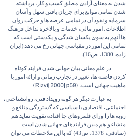
شدن
به
معنای
آزادی مطلق
کسب
و
کار،
برداشته
شدن
تمامی
موانع
برای
جریان
یافتن
سهل
و
آسان
سرمایه
و
نفوذ
آن
در
تمامی عرصه
ها
و
حرکت
روان
اطلاعات،
امور
مالی،
خدمات
و
بالاخره
تداخل
فرهنگ
ها
آنهم
به
سوی
یکسان
شدگی
و یکدستی
است
که
تمامی
این
امور
در
مقیاسی
جهانی
رخ
می
دهد
(ایران
زاده،
1380، ص16).
در
علم
معانی
بیان
جهانی
شدن
فرایند
کوتاه
کردن
فاصله
ها، تغییر
در
تجارب
زمانی
و
ارائه
امور
با
(Rizvi| 2000| p59)
ماهیت
جهانی است.
به
عبارت
دیگر
هر
گونه
رویداد
فنی،
روانشناختی،
اجتماعی،
اقتصادی
یا
سیاسی
که
گستردگی
منافع
و
رویه
ها
را ورای
قلمروهای
جا
افتاده
تقویت
نماید
هم
منشاء
و هم
مبین
فرایندهای
جهانی
شدن
است.
(صادقی، 1378، ص43) که
با
این
ملاحظات
می
توان