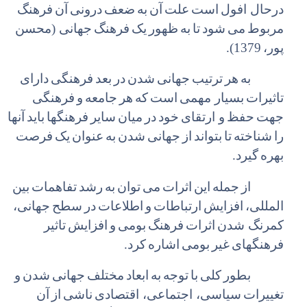
درحال افول
است
علت
آن
به
ضعف
درونی
آن
فرهنگ
مربوط
می
شود
تا
به
ظهور
یک
فرهنگ
جهانی (محسن
پور،
1379).
به
هر
ترتیب
جهانی
شدن
در
بعد
فرهنگی
دارای
تاثیرات
بسیار مهمی
است
که
هر
جامعه
و
فرهنگی
جهت
حفظ
و ارتقای
خود
در
میان
سایر
فرهنگها
باید
آنها
را
شناخته
تا
بتواند
از
جهانی
شدن
به
عنوان
یک
فرصت
بهره
گیرد.
از
جمله
این
اثرات
می
توان
به
رشد
تفاهمات
بین
المللی،
افزایش
ارتباطات
و
اطلاعات
در
سطح
جهانی،
کمرنگ شدن
اثرات
فرهنگ
بومی
و
افزایش
تاثیر
فرهنگهای
غیر
بومی
اشاره
کرد.
بطور
کلی
با
توجه
به
ابعاد
مختلف
جهانی
شدن
و
تغییرات
سیاسی، اجتماعی، اقتصادی
ناشی
از
آن