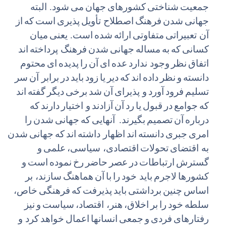
جمعیت
شناختی
کشورهای
جهان
می
شود. البته
جهانی
شدن
فرهنگ
اصطلاح تأویل
پذیری
است
که
از
آن تعبیراتی
متفاوتی
ارائه
شده
است. یعنی
میان
کسانی
که
به
مساله
جهانی
شدن
فرهنگ پرداخته
اند
اتفاق
نظر
وجود ندارد
عده
ای
آن
را
پدیده
ای
محتوم
دانسته
و
نظر
داده
اند
که
دیر
یا
زود
باید
در
برابر آن
سر
تسلیم
فرود
آورد
و پذیرای
آن
شد
برخی
دیگر
گفته
اند
که
جوامع
در
قبول
یا
رد
آن
آزادند
و اختیار
دارند
که
درباره
آن
تصمیم
بگیرند.
آنهایی
که
جهانی
شدن
را
امری
جبری
دانسته
اند
اظهار داشته
اند
که
جهانی
شدن
به اقتضای
تحولات
اقتصادی، سیاسی،
علمی
و
گسترش
ارتباطات
در
عصر
حاضر
رخ
نموده
است
و
کشورها
لاجرم
باید خود
را
با
آن
هماهنگ
سازند، بر
اساس
چنین
برداشتی
باید
پذیرفت
که
فرهنگی
خاص،
سلطه
خود
را
بر
اخلاق،
هنر، اقتصاد،
سیاست
و
نیز
رفتارهای
فردی
و
جمعی
انسانها
اعمال
خواهد
کرد و