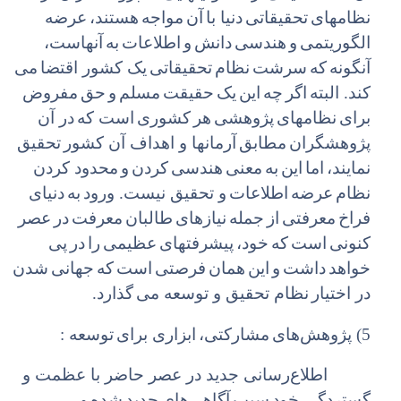
نظامهای
تحقیقاتی
دنیا با
آن
مواجه
هستند،
عرضه
الگوریتمی
و
هندسی
دانش
و
اطلاعات
به
آنهاست،
آنگونه
که
سرشت
نظام
تحقیقاتی
یک کشور اقتضا
می
کند. البته
اگر
چه
این
یک
حقیقت
مسلم
و
حق
مفروض
برای
نظامهای
پژوهشی
هر
کشوری
است که
در آن
پژوهشگران
مطابق
آرمانها و اهداف آن کشور
تحقیق
نمایند،
اما
این
به
معنی
هندسی
کردن
و
محدود کردن
نظام
عرضه
اطلاعات
و تحقیق نیست. ورود
به
دنیای
فراخ
معرفتی
از
جمله
نیازهای
طالبان
معرفت
در
عصر
کنونی
است
که
خود،
پیشرفتهای
عظیمی
را
در
پی
خواهد
داشت
و
این
همان
فرصتی
است
که
جهانی
شدن
در اختیار
نظام تحقیق و توسعه می
گذارد.
5) پژوهش
های
مشارکتی،
ابزاری برای
توسعه :
اطلاع
رسانی جدید در عصر حاضر با عظمت و
گستردگی خود
سبب
آگاهی
های
جدید
شده
و