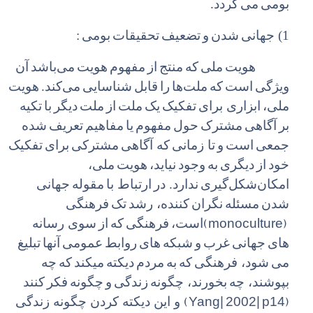
بومی
می
گردد.
1) جهانی
شدن
و
تضعیف
تحقیقات
بومی
:
‌
‌
‌
‌
‌
‌
هویت
ملی
که
منتج
از
مفهوم
هویت
می
باشد
آن
‌
‌
‌
‌
ویژگی
است
که
ملت
ها
را
قابل
شناسایی
می
کند.
هویت
‌
‌
‌
‌
‌
ملی،
ابزاری
برای
تفکیک
یک
ملت
از
ملت
دیگر
با
تکیه
‌
‌
‌
‌
‌
‌
بر
آگاهی
مشترک
حول
مفهوم
یا
مفاهیم
تعریف
شده
‌
‌
‌
‌
‌
‌
جمعی
است
و
تا زمانی
که
آگاهی
مشترکی
برای
تفکیک
‌
‌
‌
خود
از
دیگری
به
وجود
نیاید،
هویت
ملی،
‌
امکان
شکل
گیری
ندارد. در
ارتباط با
مقوله
جهانی
شدن
مسئله
نگران
کننده، رشد
تک
فرهنگی
(monoculture)
است،
فرهنگی
که
از
سوی رسانه
های
جهانی
غرب
و
شبکه
های
روابط
عمومی
آنها
تبلیغ
می
شود، فرهنگی
که
به
مردم
دیکته
میکند
که
چه
بپوشند، چه
بخورند، چگونه
زندگی
و
چگونه
فکر
کنند
(Yang| 2002| p14)
و این دیکته کردن چگونه زندگی