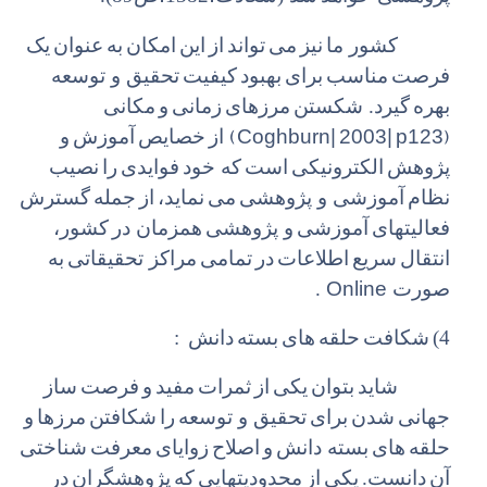
کشور ما
نیز
می
تواند
از
این
امکان
به
عنوان
یک
فرصت
مناسب
برای
بهبود
کیفیت
تحقیق و توسعه
بهره
گیرد. شکستن
مرزهای
زمانی
و
مکانی
(Coghburn| 2003| p123)
از
خصایص
آموزش
و
پژوهش
الکترونیکی
است
که خود
فوایدی
را
نصیب
نظام
آموزشی و پژوهشی
می
نماید،
از
جمله
گسترش
فعالیتهای
آموزشی
و پژوهشی
همزمان در
کشور،
انتقال
سریع
اطلاعات
در
تمامی
مراکز تحقیقاتی
به
Online
صورت
.
4)
شکافت
حلقه
های
بسته
دانش
:
شاید
بتوان
یکی
از
ثمرات
مفید
و
فرصت
ساز
جهانی
شدن
برای
تحقیق و توسعه
را
شکافتن
مرزها
و
حلقه
های
بسته دانش
و
اصلاح
زوایای
معرفت
شناختی
آن
دانست.
یکی
از
محدودیتهایی
که
پژوهشگران
در