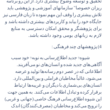
تحقیق و توسعه وضوح بیشتری دارد.
از
این
رو
برنامه
ریزان
خصوصا"
سازمانهای آموزشی
و پژوهشی باید
تلاش
بیشتری
را
وقف
این
مهم
نموده
تا
زبان
فارسی
نیز
جایگاه
خود
را
بیابد
و
کاربردهای بیشتری
داشته
باشد و
برای پژوهشگر و محقق امکان دسترسی به منابع
لازم به زبانهای بومی وجود داشته باشد.
4)
پژوهشهای
چند
فرهنگی
:
?
?
شیوه
جدید
اطلاع
رسانی
به
نوبه
خود
سبب
آگاهی
های
جدید
شده
و
انسان
های
نو
می
آفریند.
اطلاعاتی
که
در
عصر دوم
رسانه
ها
تولید
و
عرضه
می
شود،
غالباً
مخاطبان
فراملی
و
بین
المللی
دارد.
انسان
های
بی
شماری
با
دیگران
و غریبه
ها ارتباط
برقرار
کرده
و
تبادل
اطلاعات
می
کنند. به
همین
جهت
این
شیوه
اطلاع
رسانی
فرهنگ
خاصی
(جهانی
و
غربی)
را
ترویج
می
کند
و
مخاطبان (مصرف
کنندگان)
اندک