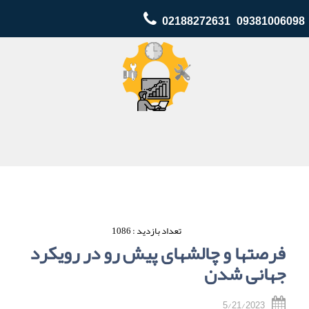
02188272631 09381006098
تعداد بازدید : 1086
فرصتها و چالشهای پیش رو در رویکرد
جهانی شدن
5/21/2023