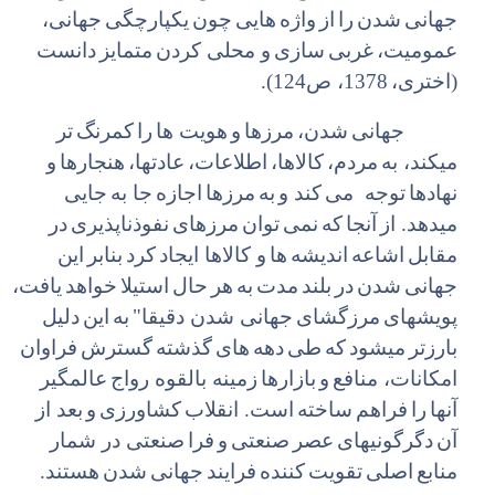
جهانی
شدن
را
از
واژه
هایی
چون
یکپارچگی
جهانی،
عمومیت،
غربی
سازی
و محلی کردن
متمایز
دانست
(اختری،
1378، ص124).
جهانی
شدن،
مرزها
و
هویت ها
را
کمرنگ
تر
میکند، به
مردم،
کالاها،
اطلاعات،
عادتها،
هنجارها
و
نهادها
توجه می
کند و
به
مرزها
اجازه
جا به
جایی
میدهد. از
آنجا
که
نمی
توان
مرزهای
نفوذناپذیری
در
مقابل
اشاعه
اندیشه
ها
و کالاها ایجاد
کرد
بنابر
این
جهانی
شدن
در
بلند
مدت
به
هر
حال
استیلا
خواهد
یافت،
پویشهای
مرزگشای
جهانی شدن دقیقا"
به
این
دلیل
بارزتر
میشود
که
طی
دهه
های
گذشته
گسترش
فراوان
امکانات، منافع
و
بازارها
زمینه بالقوه رواج
عالمگیر
آنها
را
فراهم
ساخته
است. انقلاب
کشاورزی
و
بعد از
آن
دگرگونیهای
عصر
صنعتی
و
فرا
صنعتی در شمار
منابع
اصلی
تقویت
کننده
فرایند
جهانی
شدن
هستند.