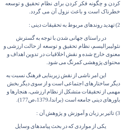
کردن و چگونه فکر کردن برای نظام تحقیق و توسعه
خطرناک است و باعث نزول آن می گردد.
2)
تهدید
روندهای
مربوط
به
تحقیقات
دینی
:
در
راستای
جهانی
شدن
با
توجه
به
گسترش
نئولیبرالیسم،
نظام تحقیق و توسعه از
حالت
ارزشی
و
معنوی
خارج
شده
و نقش
اخلاقیات
در تدوین
اهداف
و
محتوای
پژوهشی
کمرنگ
می
شود.
‌
‌
‌
‌
‌
‌
این
امر
ناشی
از
نقش
زیربنایی
فرهنگ
نسبت
به
‌
‌
‌
‌
دیگر
ساختارهای
اجتماعی
است
و
از
سوی
دیگر
بخش
‌
‌
‌
‌
مهمی
از
تحقیقات
متشکل
از
نظام
ارزشی،
هنجارها
و
‌
‌
‌
باورهای
دینی
جامعه
است (براندا،1379،ص177).
3) تاثیر
بر
زبان
و
آموزش و پژوهش
آن :
یکی
از
مواردی
که
در
بحث
پیامد
های
وسایل