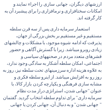
ارزشهای دیگران، جهانی سازی را
اجراء نمایند
و
امکانات
سخت‏افزاری
و
نرم‏افزاری
را
برای
پیشبرد
آن
به
کار
گرفته اند.
استعمار
سرمایه
داری
پس
از
سه
قرن
سلطه
مستقیم
و
غیر
مستقیم
بر
بخش
بزرگی
از
جهان،
پذیرفت
که
ادامه شیوه
موجود،
با
مشکلات
و
چالش‏های
زیادی
روبرو
می‏باشد.
زیرا
با
گسترش
آگاهی
و
حضور
قشرهای
متعدد
مردم در
صحنه‏های
سیاسی
و
اجتماعی،
امکان
سلطه
آشکار
به
سادگی
وجود
ندارد،
به
علاوه
هزینه
اداره
سرزمین‏های تحت
سلطه
نیز،
روز
به
روز
رو به
افزایش
می‏باشد.
از
اینرو
سلطه
فکری
و
مشابه
سازی
فرهنگی
و
یکپارچه
کردن بازار
کالا،
با
عنوان
"جهانی
شدن،
استراتژی
دراز
مدت
نظام
سرمایه
داری"
برای
تداوم
سلطه
انتخاب
گردید.
گفتمان
" جهانی
شدن"
و
به
دنبال
آن،
جهانی
کردن
یا
جهانی