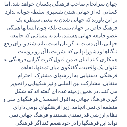
جهان
سرانجام
صاحب
فرهنگی
یکسان خواهد شد.
اما
کسانی که
از
جهانی
شدن
تفسیری
سلطه
جویانه
ندارد
بر این
باورند
که
جهانی
شدن
به
معنی
سیطره یک
فرهنگ
خاص
بر جهان
نیست
بلکه
چون
انسانها
همگی
عضو
جامعه
جهانی
هستند،
باید
به
مسائلی
که
جامعه
جهانی
با
آن
دست
به گریبان
است
بیاندیشند
و
برای
رفع
تنگناها
و
دشورایهایی
که
بشریت
با
آن
روبروست
همکاری کنند
اینان
ضمن قبول
کثرت
گرایی
فرهنگی
به
عنوان
یک
واقعیت،
گفتگوی
میان
تمدنها،
تفاهم
فرهنگی،
دستیابی به
ارزشهای مشترک، احترام
متقابل،
مشارکت
بین
المللی
و
نیز
شکیبایی
را
تجویز
می
کنند.
در همین
زمینه
عده
ای گفته
اند
که شکل
گیری
فرهنگ
جهانی
به
افول
اضمحلال
فرهنگهای
ملی
و
منطقه
ای
نمی
انجامد.
زیرا
فرهنگهای بومی
دارای
نظام
ارزشی
قدرتمندی
هستند
و فرهنگ
جهانی
نمی
تواند
این
فرهنگها
را
در
خود
هضم
کند
اگر فرهنگی