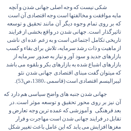
شکی
نیست
که
وجه
اصلی
جهانی
شدن
و
آنچه
مایه
موافقت
و
مخالفتها
است
وجه
اقتصادی
آن
است
که بر روی تمام وجوه دیگر آن مانند تحقیق و توسعه
تاثیرگذار است.
جهانی
شدن در
واقع
بخشی
از
فرایند
تاریخی
تکامل اجتماعی
است
و
به
زعم عده
ای ناشی
از
ماهیت
و
ذات
رشد
سرمایه،
تلاش برای
بقاء
و
کسب
بازارهای
جدید
و سود آور
و
نیاز
به
صدور سرمایه
از
بازارهای
اشباع
شده
به
بازارهای
بکر
و
بلقوه می
باشد
که
میتوان
گفت
مبنای اقتصادی جهانی
شدن نئو
لیبرالیسم اقتصادی
است
(قاسمی
،1380،ص53).
جهانی
شدن
جنبه
های
واضح
سیاسی
هم
دارد که
آن نیز بر روی محور تحقیق و توسعه موثر است.
در
بعد
فرهنگی و
آموزشی
که
عمده
ترین
وجه تعارض
و
تقابل
در
فرایند
جهانی
شدن
است
مهاجرت
و
فرار
مغزها
افزایش
می
یابد که
این
عامل
باعث
تغییر
شکل