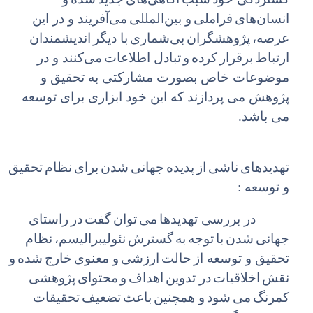
انسان
های
فراملی
و بین
المللی
می
آفریند و در این
عرصه،
پژوهشگران
بی
شماری
با دیگر
اندیشمندان
ارتباط
برقرار
کرده
و
تبادل اطلاعات
می
کنند و در
موضوعات خاص بصورت مشارکتی به تحقیق و
پژوهش می پردازند که این خود ابزاری برای توسعه
می باشد.
تهدیدهای
ناشی
از
پدیده
جهانی
شدن
برای
نظام
تحقیق
و توسعه :
در بررسی تهدیدها
می
توان
گفت
در
راستای
جهانی
شدن
با
توجه
به
گسترش
نئولیبرالیسم،
نظام
تحقیق و توسعه از
حالت
ارزشی
و معنوی
خارج
شده
و
نقش
اخلاقیات
در تدوین
اهداف
و
محتوای
پژوهشی
کمرنگ
می
شود
و همچنین
باعث
تضعیف
تحقیقات