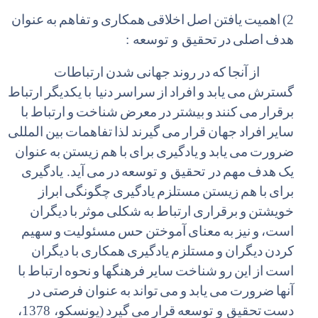
2)
اهمیت
یافتن
اصل
اخلاقی
همکاری
و
تفاهم
به
عنوان
هدف
اصلی
در
تحقیق و توسعه :
از
آنجا
که
در
روند
جهانی
شدن
ارتباطات
گسترش
می
یابد
و
افراد
از
سراسر
دنیا با
یکدیگر
ارتباط
برقرار
می
کنند
و
بیشتر
در
معرض
شناخت
و
ارتباط
با
سایر
افراد
جهان
قرار
می
گیرند
لذا
تفاهمات
بین
المللی
ضرورت
می
یابد
و
یادگیری
برای
با
هم
زیستن
به
عنوان
یک
هدف
مهم
در تحقیق و توسعه
در
می
آید. یادگیری
برای
با
هم
زیستن
مستلزم
یادگیری
چگونگی
ابراز
خویشتن
و
برقراری
ارتباط
به
شکلی
موثر
با
دیگران
است،
و
نیز
به
معنای
آموختن
حس
مسئولیت
و
سهیم
کردن
دیگران
و
مستلزم
یادگیری
همکاری
با
دیگران
است
از
این
رو
شناخت
سایر
فرهنگها
و
نحوه
ارتباط
با
آنها
ضرورت
می
یابد
و
می
تواند
به
عنوان
فرصتی
در
دست
تحقیق و توسعه
قرار
می
گیرد
(یونسکو، 1378،