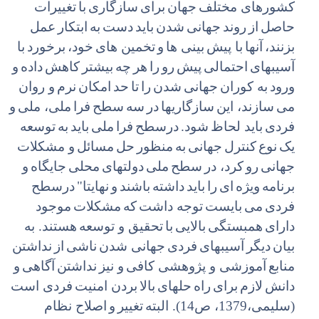
کشورهای مختلف
جهان
برای
سازگاری
با
تغییرات
حاصل
از
روند
جهانی
شدن
باید
دست
به
ابتکار
عمل
بزنند،
آنها
با پیش
بینی ها
و
تخمین های
خود،
برخورد
با
آسیبهای
احتمالی
پیش
رو
را
هر
چه
بیشتر
کاهش
داده
و
ورود
به کوران
جهانی
شدن
را
تا
حد
امکان
نرم
و روان
می
سازند، این
سازگاریها
در
سه
سطح
فرا
ملی، ملی
و
فردی
باید لحاظ
شود.
درسطح
فرا
ملی
باید
به
توسعه
یک
نوع
کنترل
جهانی
به
منظور
حل
مسائل
و مشکلات
جهانی
رو
کرد، در
سطح
ملی
دولتهای
محلی
جایگاه
و
برنامه
ویژه
ای
را
باید
داشته
باشند
و
نهایتا"
درسطح
فردی
می
بایست
توجه داشت
که
مشکلات
موجود
دارای
همبستگی
بالایی
با
تحقیق و توسعه
هستند. به
بیان
دیگر
آسیبهای
فردی
جهانی شدن
ناشی
از
نداشتن
منابع
آموزشی و پژوهشی کافی
و نیز
نداشتن
آگاهی
و
دانش
لازم
برای
راه
حلهای
بالا
بردن امنیت
فردی است
(سلیمی،1379، ص14). البته
تغییر
و
اصلاح نظام