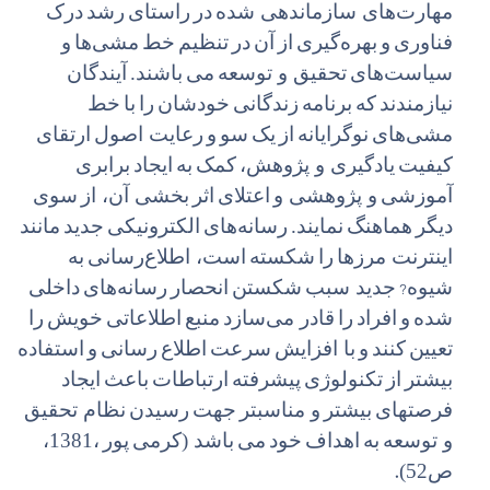
‌
مهارت
های
سازماندهی
شده
در
راستای
رشد
درک
‌
‌
‌
‌
‌
فناوری
و
بهره
گیری
از
آن
در
تنظیم
خط
مشی
ها
و
‌
‌
‌
سیاست
های
تحقیق و توسعه
می
باشند.
آیندگان
‌
‌
‌
‌
نیازمندند
که
برنامه
زندگانی
خودشان
را
با
خط
‌
‌
‌
‌
مشی
های
نوگرایانه
از
یک
سو
و
رعایت
اصول
ارتقای
‌
‌
‌
کیفیت
یادگیری و پژوهش
،
کمک
به
ایجاد
برابری
‌
‌
آموزشی
و پژوهشی و
اعتلای
اثر
بخشی
آن، از
سوی
‌
دیگر
هماهنگ
نمایند.
رسانه
های
الکترونیکی
جدید
مانند
اینترنت مرزها
را
شکسته
است، اطلاع
رسانی
به
?
شیوه
جدید سبب
شکستن
انحصار
رسانه
های
داخلی
شده
و
افراد
را
قادر می
سازد
منبع
اطلاعاتی
خویش
را
تعیین
کنند
و
با افزایش
سرعت
اطلاع
رسانی
و
استفاده
بیشتر
از
تکنولوژی
پیشرفته
ارتباطات
باعث
ایجاد
فرصتهای
بیشتر
و مناسبتر
جهت
رسیدن
نظام تحقیق
و توسعه
به
اهداف
خود
می
باشد (کرمی
پور
،1381،
.
ص52)