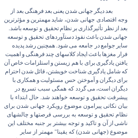
بعد
دیگر
جهانی
شدن
یعنی
بعد
فرهنگی
بعد از
وجه اقتصادی جهانی شدن، شاید
مهمترین
و مؤثرترین
بعد
از
نظر تأثیرگذاری
بر
نظام
تحقیق و توسعه
باشد.
جهانی
شدن
باعث
نفوذ
دستآوردهای تحقیق و توسعه
سایر
جوامع
در جامعه می
شود.
همچنین
رشد
پدیده
فرار مغزها
باعث
ایجاد
کلاسهای
چند
فرهنگی
و
اهمیت
یافتن
یادگیری
برای با
هم زیستن
و
استلزامات
خاص
آن
که
شامل
یادگیری
شناخت
خویشتن،
قائل
شدن
احترام
برای
دیگران
و
آموختن حس مسئولیت
و
همکاری
با
دیگران
است،
می
گردد که همگی سبب تسریع در
پیشرفت تحقیق و توسعه خواهند شد. حال ابتداء با
بیان نکاتی پیرامون موضوع رویکرد جهانی شدن برای
نظام تحقیق و توسعه به بررسی فرصتها
و چالشهای
ناشی
از
آن و تاکید و توجه بیشتر بر جنبه مختلف این
موضوع (جهانی شدن) که یقینا" مهمتر از سایر