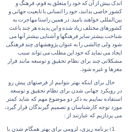
اندک
بیش
از
آن
که
خود
را
متعلق
به
قوم،
فرهنگ
و
کشور
خاصی
بدانند،
خود
را
انسانی
با
تابعیت
جهانی
و
بین
المللی
خواهند
نامید.
در
همین
راستا
مهاجرت
به
کشورهای
مختلف
زیاد
شده
و
این
پدیده
هر
چند
باعث
شناخت
بیشتر
سایر
فرهنگها
و
آشنایی
بیشتر
آنها
می
شود ولی
چالشی
را
به
عنوان
پژوهشهای
چند
فرهنگی
ایجاد
می
نماید
که
خود
این
مطلب
می
تواند سبب
مشکلاتی
چند برای نظام تحقیق و توسعه مانند فرار
مغزها و غیره
شود.
حال برای اینکه بهتر بتوانیم از فرصتهای پیش رو
در رویکرد جهانی شدن برای نظام تحقیق و توسعه
استفاده نماییم به ذکر دو موضوع مهم که شاید کمتر
مورد توجه کارشناسان و تصمیم گیرندگان قرار گیرد،
می پردازیم که عبارتند از :
1)
برنامه ریزی، لزومی برای بهتر همگام شدن با