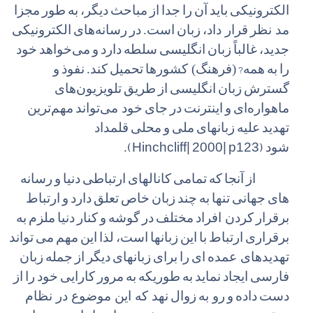
الکترونیکی
باید
آن
را
جدا
از
مباحث
دیگر،
به
طور
مجزا
مد نظر
قرار داد،
زبان
است.
در
رسانه
های
الکترونیکی
جدید،
غالباً
زبان
انگلیسی
سلطه
دارد
و
می
خواهد
خود
?
را
به
همه
(فرهنگ) کشورها
تحمیل
کند.
نفوذ
و
گسترش
زبان
انگلیسی
از
طریق
تلویزیون
های
ماهواره
ای
و
اینترنت
در
جای
خود می
تواند
مهم
ترین
تهدید
علیه
زبانهای
ملی
و
محلی
قلمداد
(Hinchcliff| 2000| p123)
شود
.
از
آنجا
که
تمامی
کانالهای
ارتباطی
دنیا
و
رسانه
های
جهانی
تنها
به
چند
زبان
خاص
تعلق
دارد
و
ارتباط
برقرار
کردن افراد
مختلف
در
گوشه
و
کنار
دنیا
ملزم
به
برقراری
ارتباط
با
این
زبانها
است،
لذا
این
مهم
می
تواند
تهدیدهای عمده
ای
را
برای
زبانهای
دیگر
از
جمله
زبان
فارسی
ایجاد
نماید
به
طوریکه
به
مرور
کارایی
خود
را
از
دست
داده
و
رو به
زوال
نهد که این موضوع در نظام