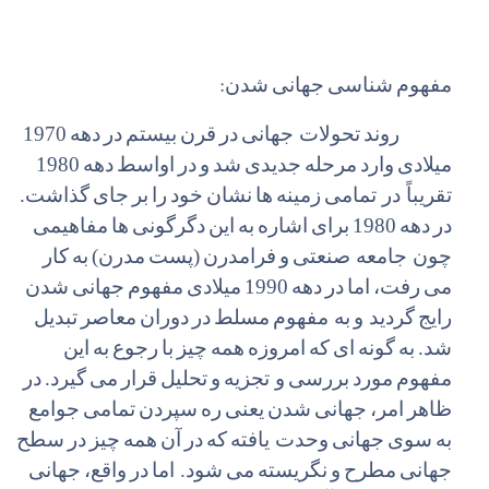
:
مفهوم
شناسی
جهانی
شدن
روند
تحولات جهانی
در
قرن
بیستم
در
دهه
1970
میلادی
وارد
مرحله
جدیدی
شد
و
در
اواسط
دهه
1980
تقریباً در تمامی
زمینه
ها
نشان
خود
را
بر
جای
گذاشت.
در
دهه
1980
برای
اشاره
به
این
دگرگونی
ها
مفاهیمی
چون جامعه صنعتی
و
فرامدرن
(پست
مدرن)
به
کار
می
رفت،
اما
در
دهه
1990
میلادی
مفهوم
جهانی
شدن
رایج
گردید و
به مفهوم
مسلط
در
دوران
معاصر
تبدیل
شد.
به
گونه
ای
که
امروزه
همه
چیز
با
رجوع
به
این
مفهوم
مورد
بررسی
و تجزیه
و
تحلیل
قرار
می
گیرد.
در
ظاهر
امر،
جهانی
شدن
یعنی
ره
سپردن
تمامی
جوامع
به
سوی
جهانی
وحدت یافته
که
در
آن
همه
چیز
در
سطح
جهانی
مطرح
و
نگریسته
می
شود. اما
در
واقع،
جهانی