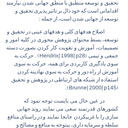
تحقیق و توسعه
منطبق
با
منطق
جهانی شدن نیازمند
اقداماتی
است
که
خود
دال
بر
تاثیر
پذیری
تحقیق و
توسعه
از
جهانی
شدن
است،
از
جمله :
اصلاح
هدفهای
کلی
و
هدفهای
عینی
در
تحقیق و
توسعه،
بسط
محتوای پژوهش محوری در کلیه امور و
تصمیمات، آموزش و تقویت کار کردن بصورت دسته
(Hendrix| 1998| p28)
جمعی و تیمی
. حرکت
به
سوی
یادگیری کاربردی
برای
همه، حرکت
به
سوی
آموزش
از
راه
دور
و
حرکت
به
سوی
نهادینه
کردن
استفاده
از
شبکه
های ارتباطی
در
پژوهش و تحقیق
(Brunne| 2000| p145)
.
در عین حال می بایست توجه نمود که
کشورهای قدرتمند سعی می نمایند روند
جهانی
سازی
را با
غربی‏کردن جابجا نمایند و
در
راستای
منافع
سلطه
و
سرمایه
داری،
بی‏توجه
به
منافع
و
مصالح
و