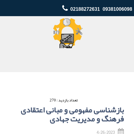
02188272631 09381006098
تعداد بازدید : 270
بازشناسی مفهومی و مبانی اعتقادی
فرهنگ و مدیریت جهادی
4/26/2023