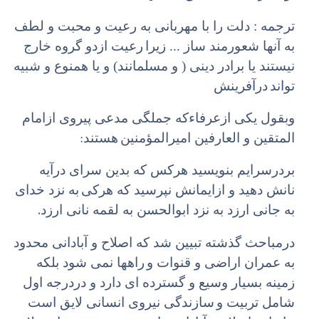
ترجمه : دلت را با مهربانی به رعیت و محبت و لطف
به آنها شعورمند ساز ... زیرا
رعیت ازدو گروه خارج
نیستند یا برادر دینی ( و مسلمانند) و یا همنوع و شبیه
تواند
درآفرینش
وبقول یکی ازعرفاء‌که جملگی مدعی پیروی ازامام
:
المتقین و العارفین امیرالمؤمنین
هستند
بردرسرایم بنویسید هرکس که بدین سرای درآیه
نانش دهید و ازایمانش نپرسید که هرکی
به نزد خدای
.
به جانی ارزد به نزد ابوالحسن به لقمه نانی ارزد
درمباحث گذشته تبیین شد که اصلاح و آبادانی محدود
به عمران اراضی و قنوات و
راهها نمی شود بلکه
زمینه بسیار وسیع و گسترده ای دارد و دردرجه اول
شامل تربیت و
سازندگی نیروی انسانی لایق است