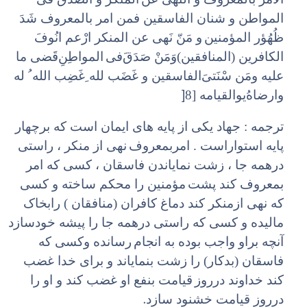
المواطن و شنان الفاسقین فمن امر بالمعروف شَدَ‌
ظُهُؤر المؤمنین
و مَنّ نَهی عن المنکر ارْعم انُوفَ
الکافرین (المنافقین)‌وَمَنْ صَدَقَ‌فی
المواطِنِ‌قَضی ما
علیه ومَن سْنَتیَ‌الفاسقین و غَضَب لله ِ‌غَضِب الله ُ له
]
وارضاهُ‌یوالقیامه [8
ترجمه : جهاد یکی از پایه های ایمان است که برچهار
پایه استواراست . امربمعروف
نهی از منکر ، راستی
درهمه جا ، زشت نمایاندن فاسقان ، کسی که امر
بمعروف کند پشت
مؤمنین را محکم ساخته و کسی
که نهی ازمنکر کند دماغ کافران (منافقان ) رابخاک
مالیده و کسی که راستی درهمه جا را پیشه خودسازد
آنچه براو واجب بوده به انجام
رسانده وکسی که
فاسقان (بدکار) را زشت بنمایاند و برای خدا غضب
کند خداوند درروز
قیامت بنفع او غضب کند و او را
.
درروز قیامت خشنود سازد