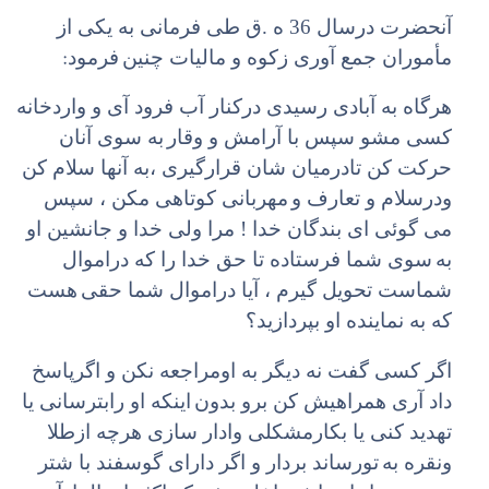
آنحضرت درسال 36 ه .ق طی فرمانی به یکی از
:
مأموران جمع آوری زکوه و مالیات چنین
فرمود
هرگاه به آبادی رسیدی درکنار آب فرود آی و واردخانه
کسی مشو سپس با آرامش و وقار
به سوی آنان
حرکت کن تادرمیان شان قرارگیری ،به آنها سلام کن
ودرسلام و تعارف و
مهربانی کوتاهی مکن ، سپس
می گوئی ای بندگان خدا ! مرا ولی خدا و جانشین او
به
سوی شما فرستاده تا حق خدا را که دراموال
شماست تحویل گیرم ، آیا دراموال شما حقی
هست
که به نماینده او بپردازید؟
اگر کسی گفت نه دیگر به اومراجعه نکن و اگرپاسخ
داد آری همراهیش کن برو بدون
اینکه او رابترسانی یا
تهدید کنی یا بکارمشکلی وادار سازی هرچه ازطلا
ونقره به
تورساند بردار و اگر دارای گوسفند با شتر