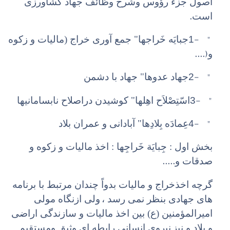
اصول جزء رؤوس وشرح وظائف جهاد کشاورزی
.
است
1- "
جبایَه خَراجها" جمع آوری خراج (مالیات و زکوه
....)
و
2- "
جهاد عدوها" جهاد با دشمن
3- "
اسّتِصْلاَح اهِلها" کوشیدن دراصلاح نابسامانیها
4- "
عِمادَه بِلادِها" آبادانی و عمران بلاد
بخش اول : جِبایَة خَراجِها : اخذ مالیات و زکوه و
.....
صدقات و
گرچه اخذخراج و مالیات بدواً چندان مرتبط با برنامه
های جهادی بنظر نمی رسد ،
ولی ازنگاه مولی
امیرالمؤمنین (ع) بین اخذ مالیات و سازندگی اراضی
و بلاد و نیز
نیروی انسانی رابطه ای وثیق ومستقیم