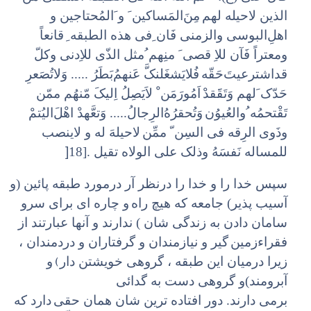
الذین لاحیله لهم
مِنَ‌المَساکین َ‌ و َ‌المُحتاجین و
اهلِ‌البوسی والزمنی فَان ِ‌فی هذه الطبقه ِ
قانعاً
ومعتراً‌ فَآن للاِ قصی َ منِهم ُ‌مثل الذّی للاِدنی وکلّ
قداشترعیتَ‌حَقّه
فُلایَشغَلنکَّ‌ عَنهمُ‌بَطَرُ ..... وَلاتُصَعرِ
حَدّک َ‌لهم وَتَقََقدْ
اَمُورَمَن ْ لاَیَصِلُ اِلیکَ مّنهُم ممّن
تَقْتحمُه ُ‌والعُیوُن
وَ‌تُحقرُهُ‌الرِجالُ‌..... وَتعَّهدْ اهْلَ‌الیُتمْ
وذَوی الرِقه فی السِن ّ ممِّن
لاحیلهَ له و لاینصب
]
للمساله نَفسَهُ وذلک علی الولاه تقیل .[18
سپس خدا را و خدا را درنظر آر درمورد طبقه پائین (و
آسیب پذیر) جامعه که هیچ راه
و چاره ای برای سرو
سامان دادن به زندگی شان ) ندارند و آنها عبارتند از
فقراء‌زمین
گیر و نیازمندان و گرفتاران و دردمندان ،
(
زیرا درمیان این طبقه ، گروهی خویشتن دار
و
آبرومند)‌و گروهی دست به گدائی
برمی دارند. دور افتاده ترین شان همان حقی
دارد که