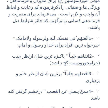
مولی امیرالمومنین (ع)
برای مدیران و فرماندهان ،
ویژگی ها و صفاتی را
ذکرفرموده که رعایت و لحاظ
آن واجب و لازم است . می فرماید برای مدیریت و
فرماندهی
کسانی را برگزین که حائز شرایط ذیل
:
باشند
1- "
انْصَهُم ُ‌فی نفسک لله ولرسوله ولامامک "
.
خیرخواه ترین افراد برای خدا
و رسول و امام
2- "
انفاهم جَیباً " پاکیزه ترین شان ازنظر جیب
)
(حرامخورودست کج نباشد
3- "
افضلهم حِلماً" برترین شان ازنظر حلم و
بردباری
4- "
ممنّ یبطی عن الغضب " درخشم گرفتن کند
باشد