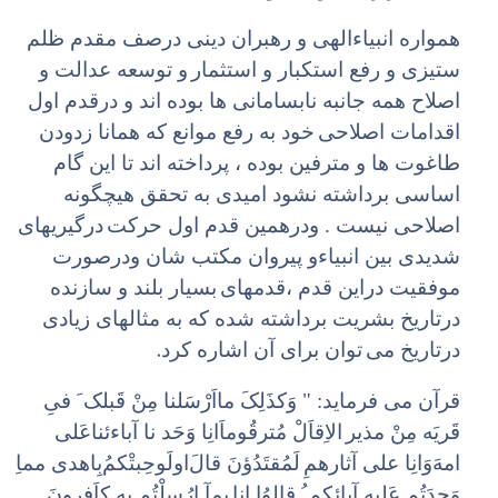
همواره انبیاء‌الهی و رهبران دینی درصف مقدم ظلم
ستیزی و رفع استکبار و استثمار
و توسعه عدالت و
اصلاح همه جانبه نابسامانی ها بوده اند و درقدم اول
اقدامات اصلاحی
خود به رفع موانع که همانا زدودن
طاغوت ها و مترفین بوده ، پرداخته اند تا این گام
اساسی برداشته نشود امیدی به تحقق هیچگونه
اصلاحی نیست . ودرهمین قدم اول حرکت
درگیریهای
شدیدی بین انبیاء‌و پیروان مکتب شان ودرصورت
موفقیت دراین قدم ،‌قدمهای
بسیار بلند و سازنده
درتاریخ بشریت برداشته شده که به مثالهای زیادی
.
درتاریخ می
توان برای آن اشاره کرد
قرآن می فرماید: " وَکذَلِکَ‌ مااَرْسَلنا مِنْ‌ قَبلک َ فیِ
قَریَه مِنْ مذیر
الاِقاَلْ مُترقُوماَ‌انِا وَحَد نا آباء‌ئناعَلی
امهَ‌وَانِا علی آثارهمِ
لَمُقتَدُؤنَ‌ قالَ‌اولَوحِبتْکمُ‌بِاهدی مماِ
وَجدَتُم عَلیه آبائکم ُ قالوُا انِا
بمِآ ارُسلْتُم بِه کاَفرِونَ‌