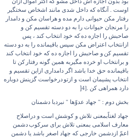
بود بدون اجازه اش داخل مشو که اکثر اموال
ازآن
اوست . آنگاه که داخل شدی مانند اشخاص سختگیر
رفتار مکن حیوانی دارم مده و
هراسان مکن و دامدار
را مرنجان حیوانات را به دو دسته تقسیم کن و
صاحبش را اجازه ده
که خود انتخاب کند ، پس
ازانتخاب اعتراض مکن سپس باقیمانده را به دو دسته
تقسیم کن
و صاحبش را اجازه ده که خود انتخاب کند
و برانتخاب او خرده مگیربه همین گونه رفتار
کن تا
باقیمانده حق خدا باشد اگر دامداری ازاین تقسیم و
انتخاب پشیمان است و ازتو
درخواست گزینش دوباره
]
دارد همراهی کن .[4
بخش دوم : " جهاد عدوّها " نبردبا دشمنان
جهاد لغتاً‌بمعنی تلاش و کوشش است و دراصلاح
معارف اسلامی بمعنی تلاش برای سرکوب
دشمن
اعمّ ازدشمن خارجی که جهاد اصغر باشد یا دشمن