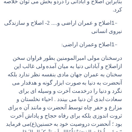
بنابراین اصلاح و آبادانی را دردو بخش می توان خلاصه
.
کرد
1-
اصلاح و عمران اراضی و.... 2- اصلاح و سازندگی
نیروی انسانی
:
1-
اصلاح وعمران اراضی
درسخنان مولی امیرالمومنین بطور فراوان سخن
ازاصلاح و آبادانی دنیا به میان آمده
ولی غالب این
سخنان به عمران جهان مادی بنفسه نظر ندارد بلکه
آنحضرت به دنیا به
صورت ابزار گونه و هدفدار می
نگرد و دنیا را درخدمت آخرت و وسیله ای برای
سعادت
ابدی آن دنیا می بیندد . احیاء نخلستان و
مزارع و حفر چاه توسط آنحضرت و مانند آن ه
برای
ثروت اندوزی بلکه برای رفاه حجاج و پاداش آخرت
بود ؛ آنحضرت دروصیت خود به
حسنین(ع)‌می فرماید