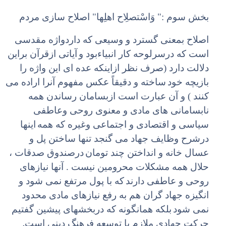
بخش سوم :" وَ‌اسْتصلِاح اهلِها" اصلاح سازی مردم
اصلاح بمعنی گسترد و وسیعی که داردواژه مقدسی
است که درسرلوحه کار انبیاء‌بود و
آیاتی ازقرآن براین
دلالت دارد (صرف نظر ازاینکه عده ای این واژه را
بازیچه خود
ساخته و دقیقاً عکس مفهوم آنرا اراده می
کنند ) و آن عبارت است ازبسامان رساندن همه
نابسامانی های مادی و معنوی روحی وعاطفی
سیاسی و اقتصادی و اجتماعی وغیره که همه
اینها
درشرح وظایف جهاد می گنجد تنها ساختن پل و
عسال خانه و انداختن چند تومان
درصندوق صدقات ،
حلال همه مشکلات محرومین نیست . آنها نیازهای
روحی و عاطفی دارند
که با پول مرتفع نمی شود و
انگیزه جهاد گران هم به رفع نیازهای مادی محدود
نمی شود
بلکه همانگونه که دربخشهای پیشین گفتیم
.
حرکت جهادی ملازم با توسعه فرهنگ دینی است