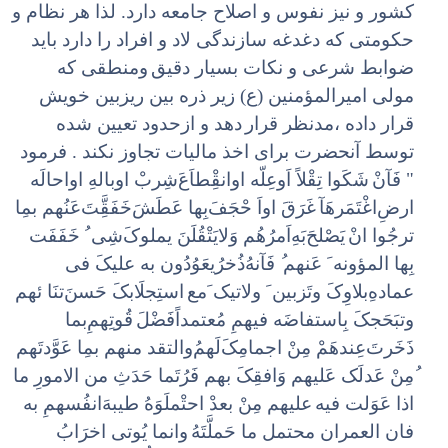
کشور و نیز نفوس و اصلاح جامعه دارد. لذا هر نظام و
حکومتی که دغدغه سازندگی لاد و افراد را دارد باید
ضوابط شرعی و نکات بسیار دقیق
ومنطقی که
مولی امیرالمؤمنین (ع) زیر ذره بین ریزبین خویش
قرار داده ،‌مدنظر قرار
دهد و ازحدود تعیین شده
توسط آنحضرت برای اخذ مالیات تجاوز نکند . فرمود
" فَآنْ
شَکَوا تِقْلاً اَوعِلّه اوانقِْطاَعَ‌شِربْ اوبالهِ اواحالَه
ارضِ‌اغْتَمَرهَآ
غَرَقَ اواَ حْجَفَ‌بِها عَطَشَ‌خَفَقَِّتَ‌عَنُهم بمِا
ترجُوا انْ
یَصْلحَ‌بَهِ‌اَمرُهُم وَ‌لایَتْقُلَنَ‌ یملوکَ‌شِی ُ خَفَفَت
بِها المؤونه َ عَنهم
ُ فَآنهُ‌ذُخرُ‌یعَوُدُون به علیکَ فی
عمادهِ‌بلاوِکَ وتَزبین َ ولاتیک َمع
استِجلَابکَ حَسنَ‌تنَا ئهم
وتبَحَجکَ بِاستفاضَه فیهمِ مُعتمداً‌فَضْلَ
قُوتِهمِ‌بما
ذَخَرتَ‌عِندهَمْ مِنْ اجمامِکَ‌لَهمُ‌والتقد منهم بمِا عَوَّ‌دتَهم
ُ‌مِنْ عَدلَک عَلیهم وَافقِکَ بهم فَرُتَما حَدَثِ من الامورِ ما
اذا عَوَلت فیه
علیهم مِنْ بعدْ احتْملَوَهُ طیبهَ‌انفُسهمِ به
فان العمران محتمل ما حَملَّتَهُ
وانما یُوتی اخرَابُ