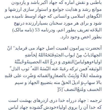
باطنی و نقش اماره که جهاد اکبر
باشد و یازدودن
موانع رشد و هدایت جوامع و استوار سازی ارزشها و
الگوهای اسلامی و
انسانی که جهاد اوسط نامیده می
شود و برای هر مورد سخنان بسیارارزنده درنهج
البلاغه
تعریف بطور اعم، ودرنامه 53 (نامه مالک)
.
بطور اخص وجود دارد
آنحضرت پیرامون اهمیت اصل جهاد می فرماید" انّ
الجهادَ‌بابُ مِنْ ابواب
الجنَهِ‌فَتَحَهُ‌اللهُ لِخاَصَهِ
اولیاء‌وهولباسُ‌التقوی وَ درِعُ‌ الله
الحصینهُ‌وحُبنَْتُهُ
الوثیقه ُ‌فمن ترکه رغبهً عنه البْسَهُ‌ الله ُ ثوب الذل ّ
وشمله ابلاءُ وَ‌دُیِثتْ بالصغارِ‌والقمائه وَضُرِت علی قلبهِ
بالا سهابِ‌وَ ادیلَ‌
الحقُ منه بتضییع الجهاد و سیم
]
الخسف ومُنعُ‌النصف َ[5
ترجمه : جهاد درراه خدا دری ازدرهای بهشت است
که خدا آن را بروی اولیاء‌خودش
گشوده جهاد لباس