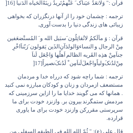
]
قرآن :" وَ‌لاتعَدُ عیَناک َ‌ عَنْهمُ‌تَریدُ‌ زینَهُ‌الحَیاه الدَنیا [16
ترجمه : چشمان خود را از آنها درنگزران که بخواهی
.
زیبائی های زندگی دنیا را بدست
آوری
قرآن : وَ ماَلَکمُ‌ لاتُقاتِلُون َ‌سبَیل الله و َ المُستْضعَفین
مِنْ الرجال و
النساء‌وَ‌الولدَآنِ‌الذَین یَقولون َ‌رَبّناَ‌اخْرِ
جناَ‌مِنْ هذِه القَریه الظالم
اَهلُها وَ‌اجْعَل لَناَ
]
مِنْ‌لدُنکَ‌ولیاً‌واجْعلَ‌لَناَ‌مِن ْ لَدُنکَ‌نصیراً[17
ترجمه : شما راچه شود که درراه خدا و مردمان
مستضعف ازمردان و زنان و کودکان
مبارزه نمی کنید
. همانها که می گویند خدایا ما را ازاین سرزمینی که
مردمش ستمگرند
بیرون بر. وازنزد خودت برای ما
سرپرستی مقررکن وازنزد خودت برای ما یاوری
.
قرارده
قال علی (ع): " ثُمّ الله الله فی الطبقه السفلی من