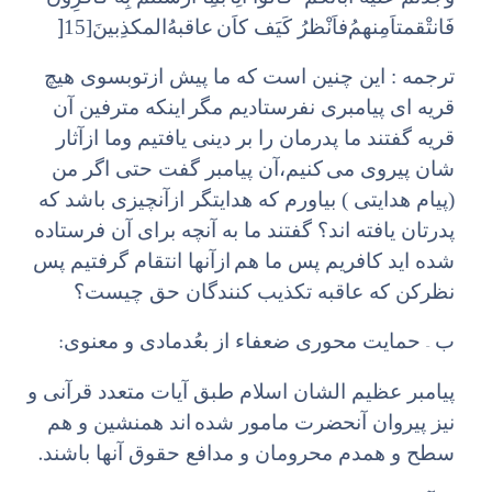
]
فَانتْقمتاَ‌مِنهمُ‌فاَ‌نْظرُ کَیَف کاَن
عاقبهُ‌المکذِبینَ[15
ترجمه : این چنین است که ما پیش ازتوبسوی هیچ
قریه ای پیامبری نفرستادیم مگر
اینکه مترفین آن
قریه گفتند ما پدرمان را بر دینی یافتیم وما ازآثار
شان پیروی می
کنیم،‌آن پیامبر گفت حتی اگر من
(پیام هدایتی ) بیاورم که هدایتگر ازآنچیزی باشد که
پدرتان یافته اند؟ گفتند ما به آنچه برای آن فرستاده
شده اید کافریم پس ما هم
ازآنها انتقام گرفتیم پس
نظرکن که عاقبه تکذیب کنندگان حق چیست؟
:
–
ب
حمایت محوری ضعفاء از بعُدمادی و معنوی
پیامبر عظیم الشان اسلام طبق آیات متعدد قرآنی و
نیز پیروان آنحضرت مامور شده
اند همنشین و هم
.
سطح و همدم محرومان و مدافع حقوق آنها باشند