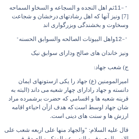
11- "
ثم اهل النجده و السجاعه و السخاو السماحه
[7] ونیز آنها که اهل رشادتهای
درخشان و شجاعت
وسخاوت و بخشندگی وبزرگواری اند
"
12-"
واهل البیوتات الصالحه والسوابق الحسنه
ونیز خاندان های صالح ودارای سوابق نیک
:
ج) شعب جهاد
امیرالمومنین (ع) جهاد را یکی ازستونهای ایمان
دانسته و جهاد رادارای چهار شعبه
می داند (البته به
قرینه شعبه ها و اقسامی که حضرت برشمرده مراد
شان جهاد اوسط است
که هدف ازآن احیاء‌و اقامه
.
ارزش ها و سنت های دینی است
قال علیه السلام: "والجهاد منها علی اربعه شعب علی
الامر بالمعروف و النهی عن
المنکر و الصدق فی