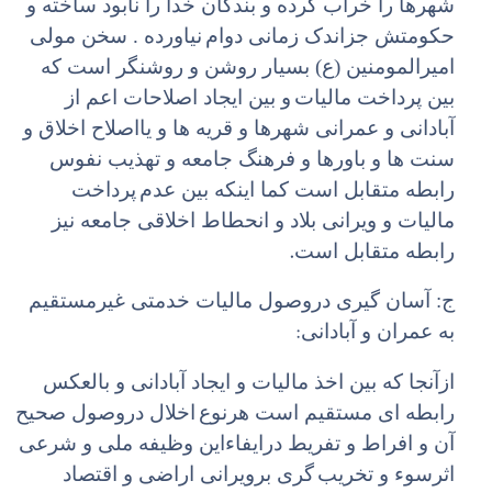
شهرها را خراب کرده و بندگان خدا را نابود ساخته و
حکومتش جزاندک زمانی دوام
نیاورده . سخن مولی
امیرالمومنین (ع) بسیار روشن و روشنگر است که
بین پرداخت مالیات
و بین ایجاد اصلاحات اعم از
آبادانی و عمرانی شهرها و قریه ها و یااصلاح اخلاق و
سنت ها و باورها و فرهنگ جامعه و تهذیب نفوس
رابطه متقابل است کما اینکه بین عدم
پرداخت
مالیات و ویرانی بلاد و انحطاط اخلاقی جامعه نیز
.
رابطه متقابل است
ج: آسان گیری دروصول مالیات خدمتی غیرمستقیم
:
به عمران و آبادانی
ازآنجا که بین اخذ مالیات و ایجاد آبادانی و بالعکس
رابطه ای مستقیم است هرنوع
اخلال دروصول صحیح
آن و افراط و تفریط درایفاء‌این وظیفه ملی و شرعی
اثرسوء و تخریب
گری برویرانی اراضی و اقتصاد