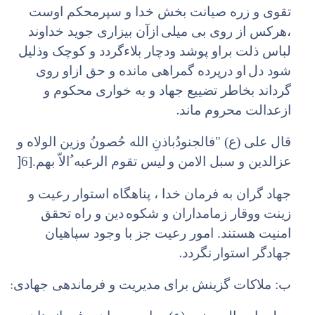
تقوی و زره صیانت بخش خدا و سپرمحکم اوست
،‌هرکس از روی بی میلی
ازآن بیزاری جوید خداوند
لباس ذلت براو پوشد ودچار بلاء‌گردد و کوچک وذلیل
شود دل
او درپرده گمراهی مانده و حق ازاو روی
گرداند بخاطر تضییع جهاد و به خواری محکوم و
.
ازعدالت محروم ماند
قال علی (ع) "فالجنودُ‌باذنِ الله حُصونُ‌ وزین الولاه و
]
عزالدین و سبل الامن و
لیس تقوم الرعبه ُ‌الاّ بهم.[6
جهاد گران به فرمان خدا ، پناهگاه استوار رعیت و
زینت ووقار زمامداران و شکوه
دین و راه تحقق
امنیت هستند. امور رعیت جز با وجود سپاهیان
.
جهادگر استوار
نگردد
:
ب: ملاکات گزینش برای مدیریت و فرماندهی جهادی