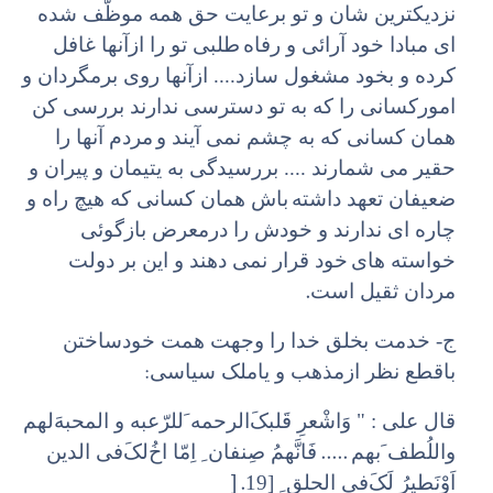
نزدیکترین شان و تو برعایت حق همه موظّف شده
ای مبادا خود آرائی و رفاه
طلبی تو را ازآنها غافل
کرده و بخود مشغول سازد.... ازآنها روی برمگردان و
امورکسانی را که به تو دسترسی ندارند بررسی کن
همان کسانی که به چشم نمی آیند و
مردم آنها را
حقیر می شمارند .... بررسیدگی به یتیمان و پیران و
ضعیفان تعهد داشته
باش همان کسانی که هیچ راه و
چاره ای ندارند و خودش را درمعرض بازگوئی
خواسته های
خود قرار نمی دهند و این بر دولت
.
مردان ثقیل است
ج- خدمت بخلق خدا را وجهت همت خودساختن
:
باقطع نظر ازمذهب و یاملک سیاسی
قال علی : " وَ‌اشْعرِ قَلبکَ‌الرحمه َ‌للرّعبه و المحبهَ‌لهم
.....
واللُطف َ‌بهم
فَانَّهمُ‌ صِنفان ِ اِمّا اخُ‌لکَ‌فی الدین
] .
اَوْنَطیرُ لَکَ‌فی الحلق ِ [19