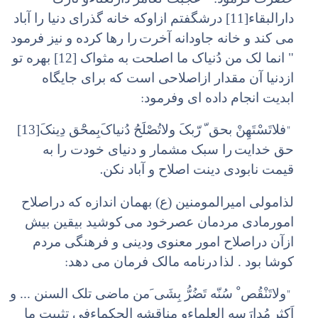
دارالبقاء‌[11] درشگفتم ازاوکه خانه گذرای دنیا را آباد
می کند و خانه جاودانه آخرت
را رها کرده و نیز فرمود
" انما لک من دُنیاک ما اصلحت به مثواک [12] بهره تو
ازدنیا آن مقدار ازاصلاحی است که برای جایگاه
:
ابدیت انجام داده ای وفرمود
"
فلاتَسْتَهِنْ بحق ّ رّبکَ ولاتُصْلَحُ‌ دُنیاکَ‌بِمحَْق دِینکَ‌[13]
حق خدایت
را سبک مشمار و دنیای خودت را به
.
قیمت نابودی دینت اصلاح و آباد نکن
لذامولی امیرالمومنین (ع) بهمان اندازه که دراصلاح
امورمادی مردمان عصرخود می
کوشید بیقین بیش
ازآن دراصلاح امور معنوی ودینی و فرهنگی مردم
:
کوشا بود . لذا
درنامه مالک فرمان می دهد
"
ولاتَنْقُص ْ سُنّه تَضُرُّ بِشَی َ‌من ماضی تلک السنن ... و
اَکثِر
مُدارَسهِ‌ العلماء‌و مناقشه الحکماء‌فی تثبیت ما