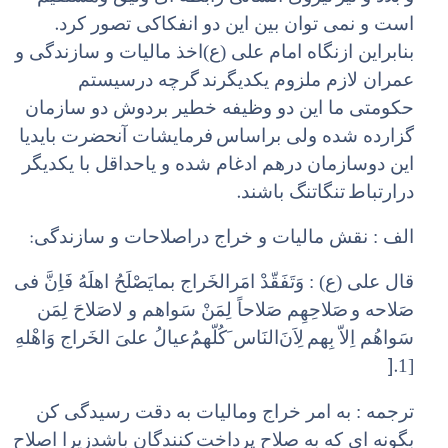
.
است و نمی توان بین این دو انفکاکی تصور کرد
بنابراین ازنگاه امام علی (ع)‌اخذ مالیات و سازندگی و
عمران لازم ملزوم یکدیگرند
گرچه درسیستم
حکومتی ما این دو وظیفه خطیر بردوش دو سازمان
گزارده شده ولی براساس
فرمایشات آنحضرت بایدیا
این دوسازمان درهم ادغام شده و یاحداقل با یکدیگر
.
درارتباط
تنگاتنگ باشند
:
الف : نقش مالیات و خراج دراصلاحات و سازندگی
قال علی (ع) : وَتَفَقّدْ امَرالخَراج بمایَصْلَحُ اهلَهُ فَاِنَّ فی
صَلاحه و
صَلاحِهِم صَلاحاً لِمَنْ سَواهم و لاصَلاحَ لِمَن
سَواهُم اِلاّ بِهم
لِاَنَ‌النَاس َ‌کُلّهمُ‌عیالُ علیَ الخَراج وَ‌اهْلهِ
].
[1
ترجمه : به امر خراج ومالیات به دقت رسیدگی کن
بگونه ای که به صلاح پرداخت
کنندگان باشدزیرا اصلاح