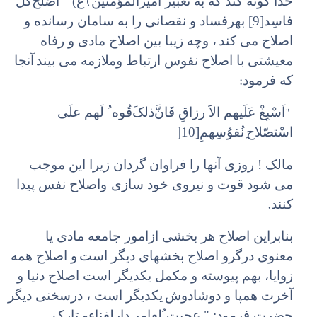
(
خدا گونه کند که به تعبیر امیرالمؤمنین
ع) " اَصْلَحَ‌کُلْ
فاسِد[9] بهرفساد و نقصانی را به سامان رسانده و
اصلاح می کند
، وچه زیبا بین اصلاح مادی و رفاه
معیشتی با اصلاح نفوس ارتباط وملازمه می بیند
آنجا
:
که فرمود
"
اَسْبِغْ عَلَیهم الاَ رزاقِ فَانَّ‌ذلکَ‌قُوه ُ لَهم علَی
]
اسْتصّلاح
ِ‌نُفوُسِهمِ‌[10
مالک ! روزی آنها را فراوان گردان زیرا این موجب
می شود قوت و نیروی خود سازی
واصلاح نفس پیدا
.
کنند
بنابراین اصلاح هر بخشی ازامور جامعه مادی یا
معنوی درگرو اصلاح بخشهای دیگر است
و اصلاح همه
زوایا، بهم پیوسته و مکمل یکدیگر است اصلاح دنیا و
آخرت همپا و دوشادوش
یکدیگر است ، درسخنی دیگر
حضرت فرمود: " عجبت ُ‌لعامر دارلغناء‌و تارک