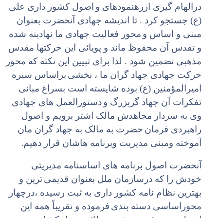
درالهام گیری ازرهنمودهای و
اصول کشور داری علی
(ع) جستجو کرد . تا اندیشه جهادی آنحضرت بعنوان
مبنی و اساس و
محور فعالیت جهادی ما نهادینه شده
و تقدس آن محفوظ ماند و پویائی این حرکتها مقدس
مذهبی تضمین شود . لذا برای تبیین این نکته که محور
حرکت جهادی جهاد گران ما ، بخشی
براساس سیره
امیرالمؤمنین (ع) بوده شایسته است بسراغ مبانی
تفکرات آن جهاد گربزرگ و
دستورالعمل های جهادی
وی به سردار مجاهدش مالک اشتر برویم و اصول
راهبردی فرمان
حضرت به مالک به جهاد گران مان
.
آموخته ومبنی مدیریت وبرنامه هاشان قرار دهیم
آنحضرت اصول برنامه های اساسنامه مدیریتی
خودش را که درسازمان ملل بعنوان قدیمی
ترین و
بهترین نظام نامه کشور داری به ثبت رسیده ،‌درچهار
محوراساسی دسته بندی
فرموده و تقریباً همه این