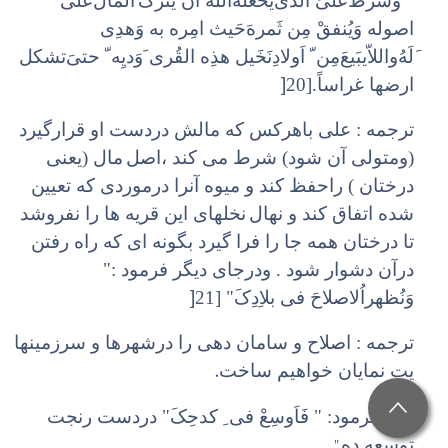
" وَشَرطُ‌عَلیَ‌ الذیَ‌یَحْعَلُهُ‌الله اَن یَتْرک‌َ
المالَ‌عَلی
اصوله وَیُنفقْ مِن ثَمرهَ‌حَیث امِره به وَهدِی
َ‌لَهُ‌واللاّ‌یبَیعَ‌مِن ّ اَولادِ‌نَخَیل هذِه القُری َ‌وَ‌دیِه ّ حتیَ‌تشکل
]
ارضها غراساً.[20
ترجمه : علی باهرکس که مالش دردست او قرارگیرد
(ومتولی آن شود) شرط می کند ،‌اصل
مال (یعنی
درختان ) راحفظ کند و میوه آنرا درموردی که تعیین
شده اتفاق کند و نهال
نخلهای این قریه ها را نفروشد
تا درختان همه جا را فرا گیرد بگونه ای که راه رفتن
درآن دشوار شود . ودرجای دیگر فرمود :"
]
وَنُظهراُ‌لاصلاحَ فی بلاِدِکَ" [21
ترجمه : اصلاح و سامان دهی را درشهرها و سرزمینها
.
یت نمایان خواهیم ساخت
ونیز فرمود: " فَاَوسِعْ فی ِ کدحِکَ" دردست رنجت
"
توسعه ده