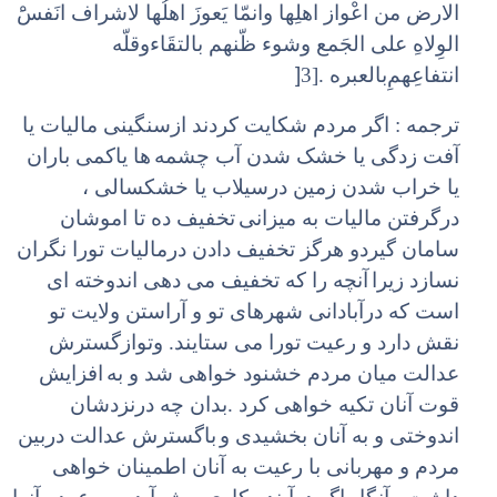
الارض من اعْواز اهلِها وانمّا یَعوزَ اهلُها لاشراف انَفسَْ
الوِلاهِ علی الجَمع وشوء ظّنهم بالتقَاء‌وقلّه
]
انتفاعِهمِ‌بالعبره .[3
ترجمه : اگر مردم شکایت کردند ازسنگینی مالیات یا
آفت زدگی یا خشک شدن آب چشمه
ها یاکمی باران
یا خراب شدن زمین درسیلاب یا خشکسالی ،
درگرفتن مالیات به میزانی
تخفیف ده تا اموشان
سامان گیردو هرگز تخفیف دادن درمالیات تورا نگران
نسازد زیرا
آنچه را که تخفیف می دهی اندوخته ای
است که درآبادانی شهرهای تو و آراستن ولایت تو
نقش دارد و رعیت تورا می ستایند. وتوازگسترش
عدالت میان مردم خشنود خواهی شد و به
افزایش
قوت آنان تکیه خواهی کرد .بدان چه درنزدشان
اندوختی و به آنان بخشیدی و
باگسترش عدالت دربین
مردم و مهربانی با رعیت به آنان اطمینان خواهی