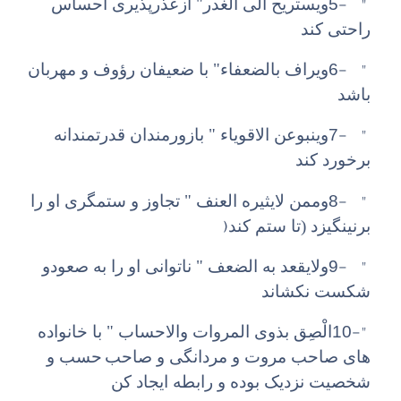
5- "
ویستریح الی الغدر" ازعذرپذیری احساس
راحتی کند
6- "
ویراف بالضعفاء‌" با ضعیفان رؤوف و مهربان
باشد
7- "
وینبوعن الاقویاء " بازورمندان قدرتمندانه
برخورد کند
8- "
وممن لایثیره العنف " تجاوز و ستمگری او را
)
برنینگیزد (تا ستم کند
9- "
ولایقعد به الضعف " ناتوانی او را به صعودو
شکست نکشاند
10-"
الْصِق بذوی المروات والاحساب " با خانواده
های صاحب مروت و مردانگی و صاحب
حسب و
شخصیت نزدیک بوده و رابطه ایجاد کن