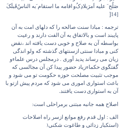
صَلُح َ علیه اَمرَ‌بلادِکُ‌و
اقامه ما استقام َ‌به الناسُ‌قَبلَکَ
]
[14
ترجمه : مبادا سنت صالحه را که دلهای امت به آن
پایبند است و بالاتفاق به آن
الفت دارند و رعیت
بواسطه آن به صلاح و خوبی دست یافته اند ،‌نقض
کنی و مبادا سنتی
ازسنتهای گذشته که ولو اندگی
زیان می رساند پدید آوری . درمجلس درس علماء‌و
گفتگوی
حکماء‌زیاد حضور پیدا کن آن مجالسی که
موجب تثبیت مصلحت حوزه حکومت تو می شود و
باعث استواری اموری می شود که مردم پیش ازتو با
.
آن به استواری
دست یافتند
:
اصلاح همه جانبه مبتنی برمراحلی است
الف : اول قدم رفع موانع ازسر راه اصلاحات
)
(استکبار زدائی و طاغوت شکنی