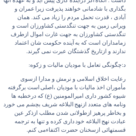
داشت . آنگاه
اگر درآینده کاری پیش آید و به عهده آنها
بگذاری با شادمانی خواهند پذیرفت زیرا
عمران و
آبادی ، قدرت تحمل مردم را زیاد می کند. همان
ویرانی زمین به جهت تنگدستی
کشاورزان است و
تنگدستی کشاورزان به جهت غارت اموال ازطرف
زمامداران است که به
آینده حکومت شان اعتماد
.
ندارند و ازتاریخ گذشتگان عبرت نمی گیرند
:
د:چگونگی تعامل با مودیان مالیات و زکوه
رعایت اخلاق اسلامی و نرمش و مدارا ازسوی
مأموران اخذ مالیات با مودیان ،اصلی
است برگرفته
شیوه کشور داری امیرالمومنین (ع) که درخطبه ها
ونامه های متعدد ازنهج
البلاغه شریف بچشم می خورد
و بخاطر پرهیز ازطولانی شدن مطلب ازذکر عین
عبادت نهج
البلاغه خود
داری کرده و تنها به ترجمه
.
قسمتهائی ازسخنان حضرت اکتفاء‌می کنم