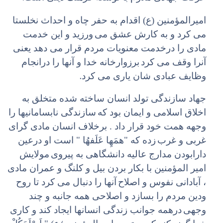
امیرالمؤمنین (ع) اقدام به حفر چاه و احداث نخلستا
می کرد و به کارش عشق می
ورزید و این خدمت
مادی را درخدمت معنویات مردم قرار می دهد یعنی
آنرا وقف می کرد
برزوارخانه خدا و آنها را درانجام
.
وظایف عبادی شان یاری می کرد
جهاد سازندگی تولد انسان ساخته شده متخلق به
اخلاق اسلامی و ایمان بود که
سازندگی نابسامانیها را
وجهه همت خود قرار داد . برخلاف انسان مادی گرای
غربی و غرب
زده که "همَهِا عَلَفهُا " است او درعین
دارابودن مدارج عالیه دانشگاهی به پیروی
مولایش
امیر المؤمنین با بکار بردن بیل و کلنگ و عمران مادی
، آبادانی نفوس و اصلاح
آنها را دنبال می کرد تا روح
ودین مردم را بسازد و اصلاحی همه جانبه و چند
وجهی
درهمه جوانب زندگی انسانها ایجاد کند و کاری