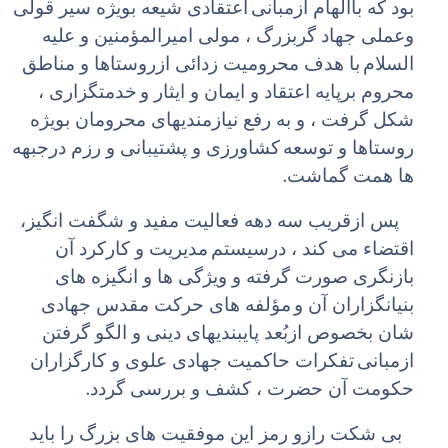
بود که باالهام ازمبانی
اعتقادی شیعه بویژه سیر قولی
وعملی جهاد گربزرگ ، مولی امیرالمؤمنین و علیه
السلام
با هدف محرومیت زدائی ازروستاها و مناطق
محروم برپایه اعتقاد و ایمان و ایثار و
خدمتگزاری ،
شکل گرفت ، و به رفع نیازمندیهای محرومان بویژه
روستاها و توسعه
کشاورزی و پشتیبانی و رزم درجبهه
.
ها همت گماشت
پس ازقریب سه دهه فعالیت مفید و شگفت انگیز،
اقتضاء می کند ، درسیستم
مدیریت و کارکرد آن
بازنگری صورت گرفته و ویژگی ها و انگیزه های
بنیانگزاران آن و
مؤلفه های حرکت مقدس جهادی
شان بخصوص ازبُعد پایبندیهای دینی و الگو گرفتن
ازمبانی
تفکرات حاکمیت جهادی علوی و کارگزاران
.
حکومت آن حضرت ، کشف و بررسی گردد
بی شکت رازو رمز این موفقیت های بزرگ را باید