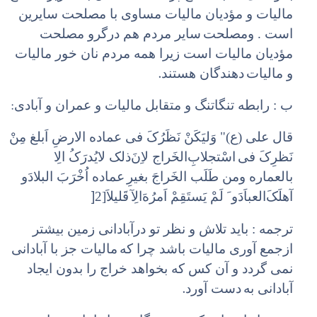
مالیات و مؤدیان مالیات مساوی با مصلحت سایرین
است . ومصلحت
سایر مردم هم درگرو مصلحت
مؤدیان مالیات است زیرا همه مردم نان خور مالیات
.
و مالیات
دهندگان هستند
:
ب : رابطه تنگاتنگ و متقابل مالیات و عمران و آبادی
قال علی (ع)‌" وَلیَکَنْ نَظَرُکَ فی عماده الارضِ اَبلغ مِنْ
نَظرِکَ فی
اسْتجلابِ‌الخَراج لاِنَ‌ذلک لایُدرَکُ الِا
بالعماره ومن طَلَب الخَراجَ بغیرِ
عماده اُخْرَبَ البلادَ‌و
]
آهلَکَ‌العباَدَ‌و َ لَمْ یَستَقِمْ اَمرُهَ‌الِآ
قَلیلاَ[2
ترجمه : باید تلاش و نظر تو درآبادانی زمین بیشتر
ازجمع آوری مالیات باشد چرا که
مالیات جز با آبادانی
نمی گردد و آن کس که بخواهد خراج را بدون ایجاد
.
آبادانی به
دست آورد