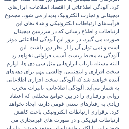
کرد. آلودگى اطلاعاتى از اقتصاد اطلاعات، ابزارهاى
دیجیتالى و تجارت الکترونیک پدیدار مى شود. مجموع
فرآیندهاى ارتباطات الکترونیکى و هدف‌هاى این
ارتباطات و اطلاع رسانى که در سرزمین دیجیتال
صورت مى گیرد، در بروز این آلودگى اطلاعاتى موثر
است و نمى توان آن را از نظر دور داشت. این
آلودگى به محیط زیست آسیب فراوانى نخواهد زد.
البته مسئله بازیاب ابزارهایى مثل سى دى ها، لوازم
سخت افزارى و اینچنینى، چالشى مهم براى دهه‌هاى
آینده خواهند شد که آلودگى سخت افزارى اطلاعاتى
به شمار مى‌آید. آلودگى اطلاعاتى، تاثیرات مخرب
روانى و رفتارى را در بین جوامع مختلفى که اعتقاد
زیادى به رفتارهاى سنتى قومى دارند، ایجاد نخواهد
کرد. برقرارى ارتباطات الکترونیکى باعث کاهش
ارتباطات فیزیکى و در صورت هاى غیرمجازى مى
شود و این را اکثر روانشناسان معتقد هستند. بنابراین