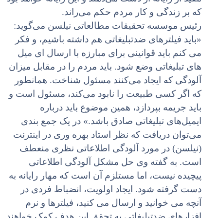
که بر زندگى و کار مردم حکم مى‌راند.
رئیس موسسه تحقیقات مطالعاتى نیلسن مى‌گوید:
«باید فیلترهاى ضدتبلیغاتى هم داشته باشیم، و فکر
مى کنم باید قوانینى براى مبارزه با ارسال اى میل
هاى تبلیغاتى وضع شود. باید مردم را در مقابل میزان
آلودگى که ایجاد مى‌کنند مسئول شناخت. همانطور
که اگر کسى طبیعت را نابود مى‌کند، مسئول است و
باید جریمه بپردازد، همین موضوع باید درباره
ایمیل‌هاى تبلیغاتى صادق باشد.» در یک جمع بندى
مى‌توان دریافت که نظر استاد بهره ورى در اینترنت
(نیلسن) در مورد آلودگى اطلاعاتى نظرى منعطف
است. به گفته وى حل مشکل آلودگى اطلاعاتى
پیچیده نیست، اما مستلزم آن است که مهار رایانه به
دست گرفته شود. ایجاد اولویت، انضباط فردى در
آنچه مى خوانید و ارسال مى کنید، فیلترها و نرم
افزارهاى ضدتبلیغاتى به تحقق این هدف کمک خواهند