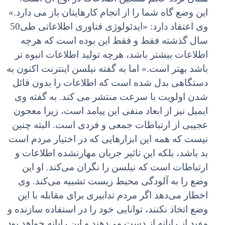
این وضع گاه شما را از انجام کارهایتان باز مى دارد.»
وى اعتقاد دارد: «ایدئولوژى فناورى اطلاعاتى طى50
سال گذشته فقط و فقط این بوده است که هرچه
اطلاعات بیشتر باشد، هرچه تولید اطلاعات انبوه تر
باشد بهتر است.» اما به گفته نیلسن اینترنت اکنون به
دستگاهى بدل شده است که اطلاعات را بدون قائل
شدن اولویت با سرعت منتشر مى کند. به گفته وى
ایمیل نیز از ابعاد منفى این پیامد است، زیرا معجون
عجیبى از ارتباطات جمعى و فردى است. البته چنین
نیست که همه این ابزارهایى که در اختیار مردم است
بد باشد، بلکه این تاثیر جریان مهارنشده اطلاعات و
ارتباطات است که نیلسن را نگران مى‌کند. او این
وضع را به آلودگى محیط زیست تشبیه مى‌کند. وى
اخطار مى‌دهد اگر مردم تدابیرى براى مقابله با این
وضع اتخاذ نکنند، توانایى خود را در استفاده سازنده و
مفید از رایانه از دست مى‌دهند و این رایانه خواهد بود