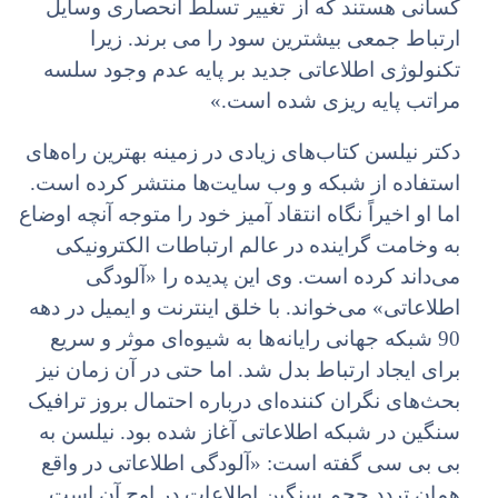
کسانى هستند که از
تغییر تسلط انحصارى وسایل
ارتباط جمعى بیشترین سود را مى برند. زیرا
تکنولوژى اطلاعاتى جدید بر پایه عدم وجود سلسه
مراتب پایه ریزى شده است.»
دکتر نیلسن کتاب‌هاى زیادى در زمینه بهترین راه‌هاى
استفاده از شبکه و وب سایت‌ها منتشر کرده است.
اما او اخیراً نگاه انتقاد آمیز خود را متوجه آنچه اوضاع
به وخامت گراینده در عالم ارتباطات الکترونیکى
مى‌داند کرده است. وى این پدیده را «آلودگى
اطلاعاتى» مى‌خواند. با خلق اینترنت و ایمیل در دهه
90 شبکه جهانى رایانه‌ها به شیوه‌اى موثر و سریع
براى ایجاد ارتباط بدل شد. اما حتى در آن زمان نیز
بحث‌هاى نگران کننده‌اى درباره احتمال بروز ترافیک
سنگین در شبکه اطلاعاتى آغاز شده بود. نیلسن به
بى بى سى گفته است: «آلودگى اطلاعاتى در واقع
همان تردد حجم سنگین اطلاعات در اوج آن است.