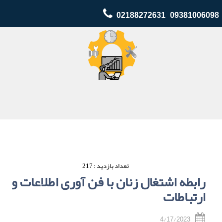
02188272631 09381006098
تعداد بازدید : 217
رابطه اشتغال زنان با فن آوری اطلاعات و
ارتباطات
4/17/2023