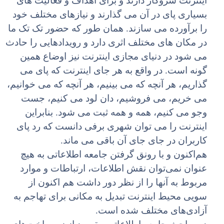
اینترنت سروکار دارند و براى اهداف و فعالیت هاى
بسیارى پاى در آن مى گذارند و نیازهاى مختلف خود
را برآورده مى سازند. همان طور که حضور تک تک ما
در مکان هاى مختلف اثرى دارد و رویدادهایى را حادث
مى شود در دنیاى مجازى اینترنت نیز اوضاع همین
گونه است. در واقع به هر جاى اینترنت که پاى مى
گذاریم، هر آنچه که مى بینیم، هر آنچه که مى خوانیم،
مى خریم، مى فروشیم، دان لود مى کنیم، جست
وجو مى کنیم، همه و همه ثبت مى شود. بنابراین
اینترنت را مى توان شهرى برفى دانست که رد پاى
کاربران در جاى جاى آن باقى مى ماند.
هم‌اکنون و با رونق گرفتن جامعه اطلاعاتی به هیچ
عنوان نمی‌توان نقش اطلاعات، ارتباطات و موارد
مربوط به آنها را از نظر دور داشت هم اکنون از
سویی محیط اینترنت تبدیل به مکانی برای تهاجم به
آزادی‌های مختلف شده است.