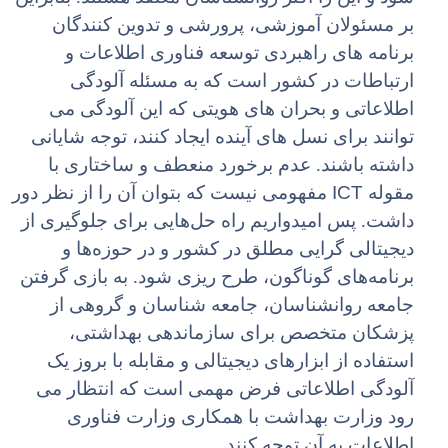
بر مسئولان آموزشى، پرورشى و تدوین کنندگان
برنامه هاى راهبردى توسعه فناورى اطلاعات و
ارتباطات در کشور است که به مسئله آلودگى
اطلاعاتى و بحران هاى هویتى که این آلودگى مى
توانند براى نسل هاى آینده ایجاد کنند، توجه شایانى
داشته باشند. عدم برخورد منعطف و ساختارى با
ICT
مقوله
مفهومى نیست که بتوان آن را از نظر دور
داشت. پس امیدواریم راه حل‌هایى براى جلوگیرى از
دیجیتالى گرایى مطلق در کشور و در حوزه‌ها و
برنامه‌هاى گوناگون، طرح ریزى شود. به بازى گرفتن
جامعه روانشناسان، جامعه شناسان و گروهى از
پزشکان متخصص براى سازماندهى بهداشتى،
استفاده از ابزارهاى دیجیتالى و مقابله با بروز یک
آلودگى اطلاعاتى فرض مهمى است که انتظار مى
رود وزارت بهداشت با همکارى وزارت فناورى
اطلاعات به آن توجه کنند.