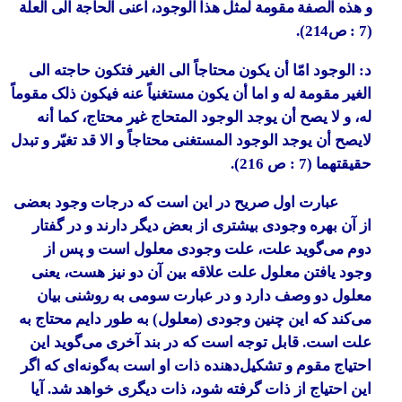
و هذه الصفة مقومة لمثل هذا الوجود، اعنی الحاجة الی العلة
(7 : ص214).
د: الوجود امّا أن یکون محتاجاً الی الغیر فتکون حاجته الی
الغیر مقومة له و اما أن یکون مستغنیاً عنه فیکون ذلک مقوماً
له، و لا یصح أن یوجد الوجود المتحاج غیر محتاج، کما أنه
لایصح أن یوجد الوجود المستغنی محتاجاً و الا قد تغیّر و تبدل
حقیقتهما (7 : ص 216).
عبارت اول صریح در این است که درجات وجود بعضی
از آن بهره وجودی بیشتری از بعض دیگر دارند و در گفتار
دوم می‌گوید علت، علت وجودی معلول است و پس از
وجود یافتن معلول علت علاقه بین آن دو نیز هست، یعنی
معلول دو وصف دارد و در عبارت سومی به روشنی بیان
می‌کند که این چنین وجودی (معلول) به طور دایم محتاج به
علت است. قابل توجه است که در بند آخری می‌گوید این
احتیاج مقوم و تشکیل‌دهنده ذات او است به‌گونه‌ای که اگر
این احتیاج از ذات گرفته شود، ذات دیگری خواهد شد. آیا