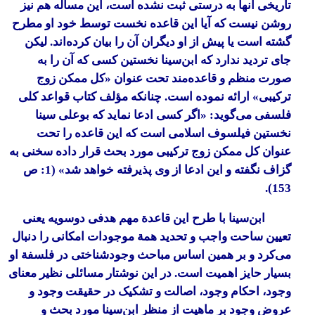
تاریخی آنها به درستی ثبت نشده است، این مسأله هم نیز
روشن نیست که آیا این قاعده نخست توسط خود او مطرح
گشته است یا پیش از او دیگران آن را بیان کرده‌اند. لیکن
جای تردید ندارد که ابن‌سینا نخستین کسی که آن را به
صورت منظم و قاعده‌مند تحت عنوان «کل ممکن زوج
ترکیبی» ارائه نموده است. چنانکه مؤلف کتاب
قواعد کلی
فلسفی
می‌گوید: «اگر کسی ادعا نماید که بوعلی سینا
نخستین فیلسوف اسلامی است که این قاعده را تحت
عنوان کل ممکن زوج ترکیبی مورد بحث قرار داده سخنی به
گزاف نگفته و این ادعا از وی پذیرفته خواهد شد» (1: ص
153).
ابن‌سینا با طرح این قاعدة مهم هدفی دوسویه یعنی
تعیین ساحت واجب و تحدید همة موجودات امکانی را دنبال
می‌کرد و بر همین اساس مباحث وجودشناختی در فلسفة او
بسیار حایز اهمیت است. در این نوشتار مسائلی نظیر معنای
وجود، احکام وجود، اصالت و تشکیک در حقیقت وجود و
عروض وجود بر ماهیت از منظر ابن‌سینا مورد بحث و