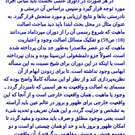
در هر صورت در داوری علمی نخست باید مبانی افراد
مورد توجه قرار گیرد و سپس براساس آن درستی و
نادرستی بناها و نتایج ارزیابی و مورد سنجش قرار گیرد. به
عنوان مثال در محل بحث ابتدا باید دید مباحث اصالت
ماهیت که شروع رسمی آن را از دوران میرداماد می‌دانند
(18: ص59) و تفکیک مسائل اصالت وجود و اعتباریت
ماهیت که در عصر ملاصدرا به‌طور جد بدان پرداخته شده
است، اصولاً جزو دلمشغولی ابن‌سینا بوده و بدان نپرداخته
است یا اینکه در این دوران برای شیخ نسبت به این مسأله
ابهامی وجود نداشته است. تا برای زدودن ابهام از آن
نظریه‌پردازی کند و از نظر او این مسأله کاملاً واضح بوده که
مسمای به اصالت و واقعیت به هر اسمی که نامبردار گردد ـ
وجود یا ماهیت ـ همان واقعیت خارجی است و از آنجا که این
واقعیت خارجی برای ظهور و بروز در عالم عین باید آراسته
به تشخص و جزئیت گردد، و این همان تعریف
و تحدید شیء
است یعنی موجود مطلق و صرف باید محدود و مقید گردد تا
امکان ظهور و بروز یابد و حد او همان چیستی او است و دو
مفهوم هستی و چیستی مفاهیمی برگرفته از آن واقعیت