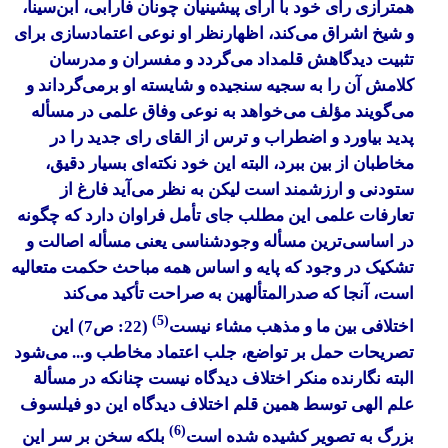
همترازی رای خود با آرای پیشینیان چونان فارابی، ابن‌سینا،
و شیخ اشراق می‌کند، اظهارنظر او نوعی اعتمادسازی برای
تثبیت دیدگاهش قلمداد می‌گردد و مفسران و مدرسان
کلامش آن را به سجیه سنجیده و شایسته او برمی‌گرداند و
می‌گویند مؤلف می‌خواهد به نوعی وفاق علمی در مسأله
پدید بیاورد و اضطراب و ترس از القای رای جدید را در
مخاطبان از بین ببرد، البته این خود نکته‌ای بسیار دقیق،
ستودنی و ارزشمند است لیکن به نظر می‌آید فارغ از
تعارفات علمی این مطلب جای تأمل فراوان دارد که چگونه
در اساسی‌ترین مسأله وجودشناسی یعنی مسأله اصالت و
تشکیک در وجود که پایه و اساس همه مباحث حکمت متعالیه
است، آنجا که صدرالمتألهین به صراحت تأکید می‌کند
(5)
اختلافی بین ما و مذهب مشاء‌ نیست
(22: ص7) این
تصریحات حمل بر تواضع، جلب اعتماد مخاطب و... می‌شود
البته نگارنده منکر اختلاف دیدگاه نیست چنانکه در مسألة
علم الهی توسط همین قلم اختلاف دیدگاه این دو فیلسوف
(6)
بزرگ به تصویر کشیده شده است
بلکه سخن بر سر این