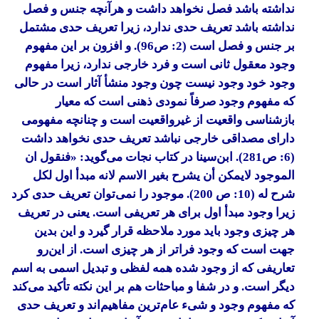
نداشته باشد فصل نخواهد داشت و هرآنچه جنس و فصل
نداشته باشد تعریف حدی ندارد، زیرا تعریف حدی مشتمل
بر جنس و فصل است (2: ص96). و افزون بر این مفهوم
وجود معقول ثانی است و فرد خارجی ندارد، زیرا مفهوم
وجود خود وجود نیست چون وجود منشأ آثار است در حالی
که مفهوم وجود صرفاً نمودی ذهنی است که معیار
بازشناسی واقعیت از غیرواقعیت است و چنانچه مفهومی
دارای مصداقی خارجی نباشد تعریف حدی نخواهد داشت
(6: ص281). ابن‌سینا در کتاب
نجات
می‌گوید: «فنقول ان
الموجود لایمکن أن یشرح بغیر الاسم لانه مبدأ اول لکل
شرح له (10: ص 200). موجود را نمی‌توان تعریف حدی کرد
زیرا وجود مبدأ اول برای هر تعریفی است. یعنی در تعریف
هر چیزی وجود باید مورد ملاحظه قرار گیرد و این بدین
جهت است که وجود فراتر از هر چیزی است. از این‌رو
تعاریفی که از وجود شده همه لفظی و تبدیل اسمی به اسم
دیگر است. و در
شفا و مباحثات
هم بر این نکته تأکید می‌کند
که مفهوم وجود و شیء عام‌ترین مفاهیم‌اند و تعریف حدی