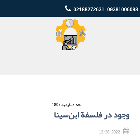
02188272631 09381006098
تعداد بازدید : 189
وجود در فلسفة ابن‌سینا
12/28/2022