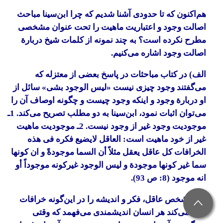
هم‌اکنون که تا حدودی آشنا شدیم که چرا ابن‌سینا مباحث
اصالت وجود و اعتباریت ماهیت را تحت عنوان مشخصی
مطرح نکرده است؟ به چند نمونه از کلمات شیخ دربارة
اصالت وجود اشاره می‌کنیم.
الف) در کتاب
مباحثات
در پاسخ بعضی از معتزله که
می‌گفتند وجود چیزی نیست «لیس الوجود بشی» سائل از
او دربارة ‌وجود و اینکه وجود چیست و چگونه اوصاف آن را
می‌توان اثبات نمود، ابن‌سینا به دو مطلب تصریح می‌کند. 1ـ
موجودیت وجود غیر از وجود نیست. 2ـ موجودیت ماهیت
غیر از خود ماهیت است: العاقل لایضیع فکره فی هذه
الخرافات کل عاقل یعقل مثلاً أن السما موجودةً و ان کونها
سما غیر کونها موجودة و لیس الوجود غیرکونه موجوداً أو
انه موجود (8: ص 93).
شخص عاقل، فکر و اندیشه را در این‌گونه خرافات
تباه نمی‌کند هر انسان اندیشمندی می‌فهمد که وقتی