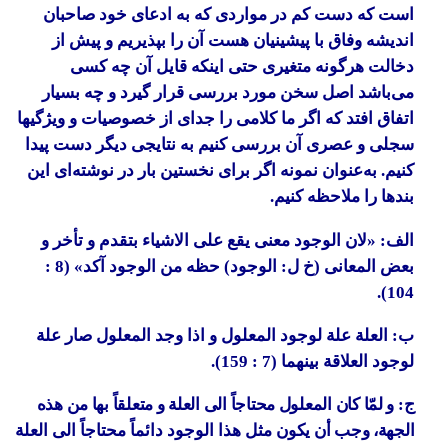
است که دست کم در مواردی که به ادعای خود صاحبان
اندیشه وفاق با پیشینیان هست آن را بپذیریم و پیش از
دخالت هرگونه متغیری حتی اینکه قایل آن چه کسی
می‌باشد اصل سخن مورد بررسی قرار گیرد و چه بسیار
اتفاق افتد که اگر ما کلامی را جدای از خصوصیات و ویژگیها
سجلی و عصری آن بررسی کنیم به نتایجی دیگر دست پیدا
کنیم. به‌عنوان نمونه اگر برای نخستین بار در نوشته‌ای این
بندها را ملاحظه کنیم.
الف: «لان الوجود معنی یقع علی الاشیاء بتقدم و تأخر و
بعض المعانی (خ ل: الوجود) حظه من الوجود آکد» (8 :
104).
ب: العلة علة لوجود المعلول و اذا وجد المعلول صار علة
لوجود العلاقة بینهما (7 : 159).
ج: و لمّا کان المعلول محتاجاً الی العلة و متعلقاً بها من هذه
الجهة، وجب أن یکون
مثل هذا الوجود دائماً محتاجاً الی العلة