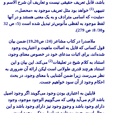
باشد، قابل تعریف حقیقی نیست و تعاریف آن شرح الاسم و
(1)
تنبیهی
خواهد بود مثل تعریف موجود به «محصل»،
«مثبت» که اسامی مترادف و به یک معنی هستند و در آنها
لفظ موجود به لفظی مأنوس‌تر تبدیل شده است (5: ص 32
و30/ 8: ص 279).
ملاصدرا در کتاب
مشاعر
(24: ص20ـ19) ضمن بیان
قول کسانی که قایل به اصالت ماهیت و اعتباریت وجود
شده‌اند، برای اثبات مدعای خود در خصوص معنای وجود،
(2)
استناد به کلام شیخ در تعلیقات
می‌کند. این بیان و این
استناد هرچند قدری طولانی است لیکن ارائة آن ضروری به
نظر می‌رسد، زیرا ضمن آشنایی با معنای وجود، در بحث
احکام وجود از آن سود خواهیم جست.
قایلین به اعتباری بودن وجود می‌گویند اگر وجود اصیل
باشد لازم می‌آید وقتی که می‌گوییم الوجود موجود، وجود
دارای وجود باشد و وجودٍ وجود نیز دارای وجود باشد و این
محال است، چون مستلزم تسلسل و تکرر وجود است.