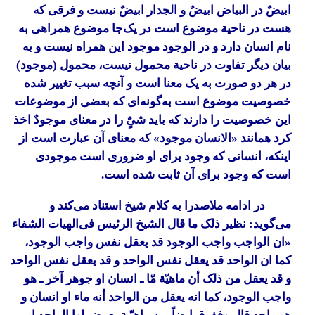
ابیضٌ در البیاض ابیضٌ و الجدار ابیضٌ نیست و فرقی که
هست در ناحیة موضوع است در یک‌جا موضوع همراهی به
نام انسان دارد و در الوجود موجود این همراه نیست و به
بیان دیگر تفاوت در ناحیة محمول نیست، محمول (موجود)
در هر دو صورت به یک معنا است و آنچه سبب تغییر شده
خصوصیت موضوع است به‌گونه‌ای که بعضی از موضوعات
این خصوصیت را دارند که باید شیٌٍ را در معنای موجودٌ اخذ
کرد همانند «الانسان موجود» که معنای آن عبارت است از
اینکه، انسانی که وجود برای او ضروری است موجودی
است که وجود برای آن ثابت شده است.
در ادامه ملاصدرا به کلام شیخ استناد می‌کند و
می‌گوید: نظیر ذلک ما قال الشیخ الرئیس فی‌الهیات الشفاء
«ان الواجب واجب الوجود قد یعقل نفس واجب الوجود،
کما ان الواحد قد یعقل نفس الواحد و قد یعقل نفس الواحد
و قد یعقل من ذلک أن ماهیّة مّا ـ انسان او جوهر آخر ـ هو
واجب الوجود، کما انه یعقل من الواحد أنه ماء او انسان و